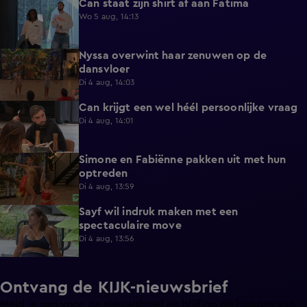
Can staat zijn shirt af aan Fatima
1:13
Wo 5 aug, 14:13
Nyssa overwint haar zenuwen op de
0:35
dansvloer
Di 4 aug, 14:03
Can krijgt een wel héél persoonlijke vraag
0:34
Di 4 aug, 14:01
Simone en Fabiënne pakken uit met hun
0:34
optreden
Di 4 aug, 13:59
Sayf wil indruk maken met een
0:41
spectaculaire move
Di 4 aug, 13:56
Ontvang de KIJK-nieuwsbrief
Meld je aan voor de nieuwsbrief en blijf op de hoogte van