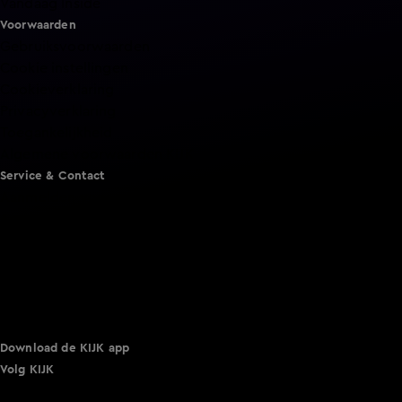
Vandaag Inside
Voorwaarden
Gebruiksvoorwaarden
Cookie instellingen
Cookieverklaring
Privacyverklaring
Toegankelijkheid
Algemene voorwaarden KIJK
Service & Contact
Aanmelden voor een programma
Acties
Adverteren
Smart TV inlog
Over KIJK
Vacatures
Klantenservice
Download de KIJK app
Volg KIJK
©
2026 Talpa Network. Alle rechten voorbehouden. Geen