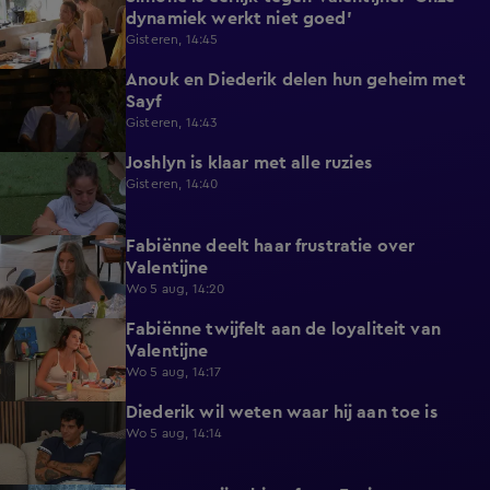
dynamiek werkt niet goed'
Gisteren, 14:45
Anouk en Diederik delen hun geheim met
0:48
Sayf
Gisteren, 14:43
Joshlyn is klaar met alle ruzies
0:33
Gisteren, 14:40
Fabiënne deelt haar frustratie over
0:29
Valentijne
Wo 5 aug, 14:20
Fabiënne twijfelt aan de loyaliteit van
0:58
Valentijne
Wo 5 aug, 14:17
Diederik wil weten waar hij aan toe is
0:48
Wo 5 aug, 14:14