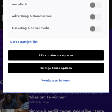
Analytisch
Charissa vermaakt zich enorm met de woedende Delano.
Advertising & Commercieel
Marketing & Social media
Overzicht
Afleveringen
Derde partijen lijst
Clips
Hoe is het nu met?
Alle cookies accepteren
Macdate met Nick Eshuis
Terugblik
Info
Huidige keuze opslaan
Voorkeuren beheren
Clips
Wesley en Valentijne smeden een plan:
0:26
'Alles om te winnen'
Gisteren, 14:47
Simone is eerlijk tegen Valentijne: 'Onze
1:12