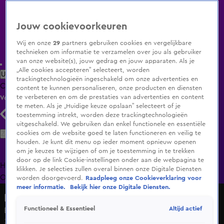
Jouw cookievoorkeuren
Wij en onze
29
partners gebruiken cookies en vergelijkbare
technieken om informatie te verzamelen over jou als gebruiker
van onze website(s), jouw gedrag en jouw apparaten. Als je
„Alle cookies accepteren” selecteert, worden
Uitzending Gemist
Populaire programma's
Zenders
Genres
trackingtechnologieën ingeschakeld om onze advertenties en
Clips
Films
Radio
Smart TV inlog
Shop
content te kunnen personaliseren, onze producten en diensten
te verbeteren en om de prestaties van advertenties en content
Volg KIJK
te meten. Als je „Huidige keuze opslaan” selecteert of je
toestemming intrekt, worden deze trackingtechnologieën
uitgeschakeld. We gebruiken dan enkel functionele en essentiële
Zoeken
cookies om de website goed te laten functioneren en veilig te
houden. Je kunt dit menu op ieder moment opnieuw openen
om je keuzes te wijzigen of om je toestemming in te trekken
door op de link Cookie-instellingen onder aan de webpagina te
Home
Uitzending Gemist
Programma's
De Bondgenoten
De
klikken. Je selecties zullen overal binnen onze Digitale Diensten
Oranjezomer
Livestreams
Shop
worden doorgevoerd.
Raadpleeg onze Cookieverklaring voor
meer informatie.
Bekijk hier onze Digitale Diensten.
De Bondgenoten
Altijd actief
Functioneel & Essentieel
Eindelijk sensa! Charissa is aan het genieten!
3 mrt 2025, 19:31