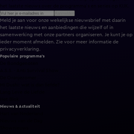
het laatste nieuws over de programma’s en series op KIJK.
Aanmelden
Meld je aan voor onze wekelijkse nieuwsbrief met daarin
het laatste nieuws en aanbiedingen die wijzelf of in
samenwerking met onze partners organiseren. Je kunt je op
ieder moment afmelden. Zie voor meer informatie de
privacyverklaring
.
Populaire programma's
De Bondgenoten
A.S.S. - Anti Survival Show
De Oranjezomer
Mi Dushi: wat is dan liefde?
Lang Leve de Liefde
Het Blok
Nieuws & Actualiteit
Hart van Nederland
Nieuws van de Dag
Shownieuws