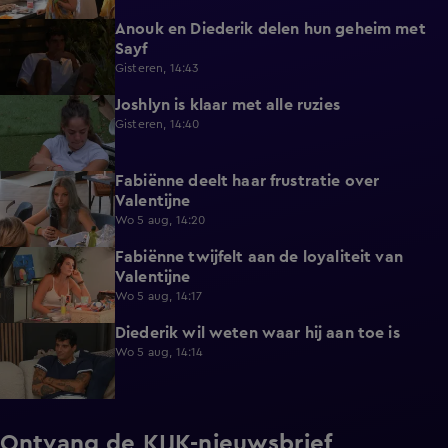
Anouk en Diederik delen hun geheim met
0:48
Sayf
Gisteren, 14:43
Joshlyn is klaar met alle ruzies
0:33
Gisteren, 14:40
Fabiënne deelt haar frustratie over
0:29
Valentijne
Wo 5 aug, 14:20
Fabiënne twijfelt aan de loyaliteit van
0:58
Valentijne
Wo 5 aug, 14:17
Diederik wil weten waar hij aan toe is
0:48
Wo 5 aug, 14:14
Ontvang de KIJK-nieuwsbrief