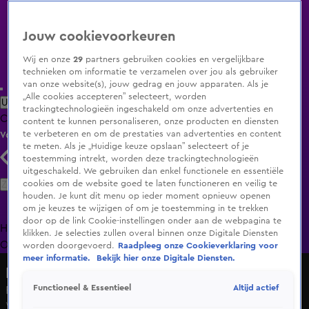
Jouw cookievoorkeuren
Wij en onze
29
partners gebruiken cookies en vergelijkbare
technieken om informatie te verzamelen over jou als gebruiker
van onze website(s), jouw gedrag en jouw apparaten. Als je
„Alle cookies accepteren” selecteert, worden
Uitzending Gemist
Populaire programma's
Zenders
Genres
trackingtechnologieën ingeschakeld om onze advertenties en
Clips
Films
Radio
Smart TV inlog
Shop
content te kunnen personaliseren, onze producten en diensten
te verbeteren en om de prestaties van advertenties en content
Volg KIJK
te meten. Als je „Huidige keuze opslaan” selecteert of je
toestemming intrekt, worden deze trackingtechnologieën
uitgeschakeld. We gebruiken dan enkel functionele en essentiële
Zoeken
cookies om de website goed te laten functioneren en veilig te
houden. Je kunt dit menu op ieder moment opnieuw openen
om je keuzes te wijzigen of om je toestemming in te trekken
door op de link Cookie-instellingen onder aan de webpagina te
Home
Uitzending Gemist
Programma's
De Bondgenoten
De
klikken. Je selecties zullen overal binnen onze Digitale Diensten
Oranjezomer
Livestreams
Shop
worden doorgevoerd.
Raadpleeg onze Cookieverklaring voor
meer informatie.
Bekijk hier onze Digitale Diensten.
De Bondgenoten
Altijd actief
Functioneel & Essentieel
Roxy is er helemaal klaar mee
Wo 13 mei, 10:12