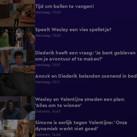
Tijd om ballen te vangen!
0:53
Vandaag, 13:23
Speelt Wesley een vies spelletje?
0:48
Vandaag, 13:22
Diederik heeft een vraag: 'Je bent gebleven
0:37
om je avontuur af te maken?'
Vandaag, 13:21
Anouk en Diederik belanden zoenend in bed
0:57
Vandaag, 13:11
Wesley en Valentijne smeden een plan:
0:26
'Alles om te winnen'
Gisteren, 14:47
Simone is eerlijk tegen Valentijne: 'Onze
1:12
dynamiek werkt niet goed'
Gisteren, 14:45