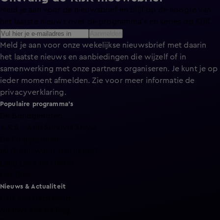
Meld je aan voor de nieuwsbrief en blijf op de hoogte van
het laatste nieuws over de programma’s en series op KIJK.
Aanmelden
Meld je aan voor onze wekelijkse nieuwsbrief met daarin
het laatste nieuws en aanbiedingen die wijzelf of in
samenwerking met onze partners organiseren. Je kunt je op
ieder moment afmelden. Zie voor meer informatie de
privacyverklaring
.
Populaire programma's
De Bondgenoten
A.S.S. - Anti Survival Show
De Oranjezomer
Mi Dushi: wat is dan liefde?
Lang Leve de Liefde
Het Blok
Nieuws & Actualiteit
Hart van Nederland
Nieuws van de Dag