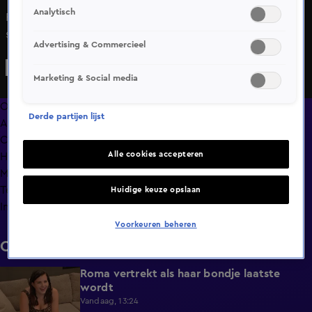
Analytisch
Roxy is moe, kapot en helemaal klaar met alles. Ze wil de
schoonmaak het liefst doorschuiven naar de volgende
Advertising & Commercieel
ochtend. De druppel? Ze belandt met haar net gewassen
haar vol in de beslagkom.
Marketing & Social media
Overzicht
Derde partijen lijst
Afleveringen
Clips
Alle cookies accepteren
Hoe is het nu met?
Macdate met Nick Eshuis
Terugblik
Huidige keuze opslaan
Info
Voorkeuren beheren
Clips
Roma vertrekt als haar bondje laatste
0:31
wordt
Vandaag, 13:24