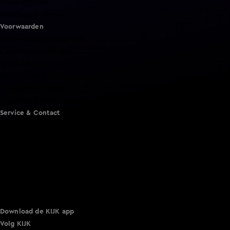
Shownieuws
Vandaag Inside
Voorwaarden
Gebruiksvoorwaarden
Cookie instellingen
Cookieverklaring
Privacyverklaring
Toegankelijkheid
Algemene voorwaarden KIJK
Service & Contact
Aanmelden voor een programma
Acties
Adverteren
Smart TV inlog
Over KIJK
Vacatures
Klantenservice
Download de KIJK app
Volg KIJK