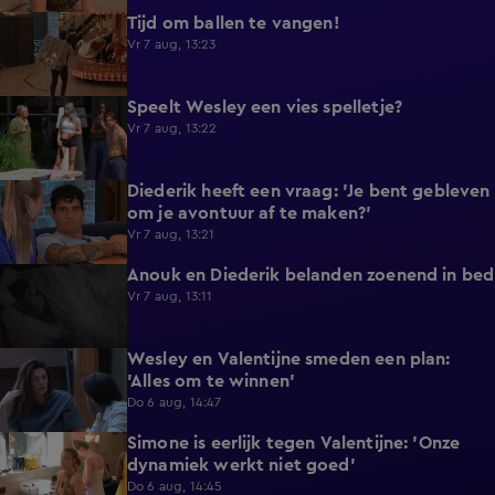
Tijd om ballen te vangen!
0:53
Vr 7 aug, 13:23
Speelt Wesley een vies spelletje?
0:48
Vr 7 aug, 13:22
Diederik heeft een vraag: 'Je bent gebleven
0:37
om je avontuur af te maken?'
Vr 7 aug, 13:21
Anouk en Diederik belanden zoenend in bed
0:57
Vr 7 aug, 13:11
Wesley en Valentijne smeden een plan:
0:26
'Alles om te winnen'
Do 6 aug, 14:47
Simone is eerlijk tegen Valentijne: 'Onze
1:12
dynamiek werkt niet goed'
Do 6 aug, 14:45