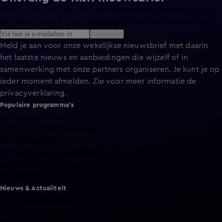
Meld je aan voor de nieuwsbrief en blijf op de hoogte van
het laatste nieuws over de programma’s en series op KIJK.
Aanmelden
Meld je aan voor onze wekelijkse nieuwsbrief met daarin
het laatste nieuws en aanbiedingen die wijzelf of in
samenwerking met onze partners organiseren. Je kunt je op
ieder moment afmelden. Zie voor meer informatie de
privacyverklaring
.
Populaire programma's
De Bondgenoten
A.S.S. - Anti Survival Show
De Oranjezomer
Mi Dushi: wat is dan liefde?
Lang Leve de Liefde
Het Blok
Nieuws & Actualiteit
Hart van Nederland
Nieuws van de Dag