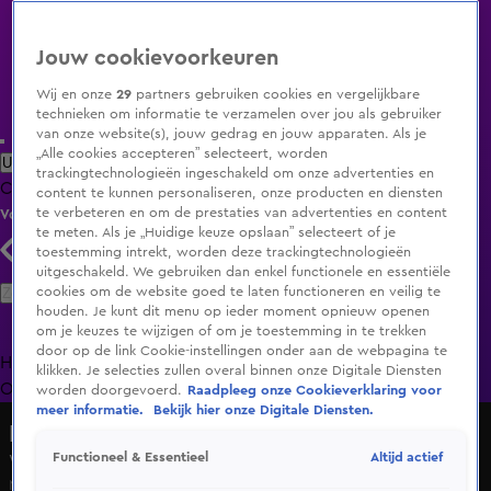
Jouw cookievoorkeuren
Wij en onze
29
partners gebruiken cookies en vergelijkbare
technieken om informatie te verzamelen over jou als gebruiker
van onze website(s), jouw gedrag en jouw apparaten. Als je
„Alle cookies accepteren” selecteert, worden
Uitzending Gemist
Populaire programma's
Zenders
Genres
trackingtechnologieën ingeschakeld om onze advertenties en
Clips
Films
Radio
Smart TV inlog
Shop
content te kunnen personaliseren, onze producten en diensten
te verbeteren en om de prestaties van advertenties en content
Volg KIJK
te meten. Als je „Huidige keuze opslaan” selecteert of je
toestemming intrekt, worden deze trackingtechnologieën
uitgeschakeld. We gebruiken dan enkel functionele en essentiële
Zoeken
cookies om de website goed te laten functioneren en veilig te
houden. Je kunt dit menu op ieder moment opnieuw openen
om je keuzes te wijzigen of om je toestemming in te trekken
door op de link Cookie-instellingen onder aan de webpagina te
Home
Uitzending Gemist
Programma's
De Bondgenoten
De
klikken. Je selecties zullen overal binnen onze Digitale Diensten
Oranjezomer
Livestreams
Shop
worden doorgevoerd.
Raadpleeg onze Cookieverklaring voor
meer informatie.
Bekijk hier onze Digitale Diensten.
De Bondgenoten
Altijd actief
Functioneel & Essentieel
Welke bondgenoten gaan de opdracht spelen?
Ma 6 juli, 11:30