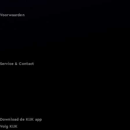
Shownieuws
Vandaag Inside
Voorwaarden
Gebruiksvoorwaarden
Cookie instellingen
Cookieverklaring
Privacyverklaring
Toegankelijkheid
Algemene voorwaarden KIJK
Service & Contact
Aanmelden voor een programma
Acties
Adverteren
Smart TV inlog
Over KIJK
Vacatures
Klantenservice
Download de KIJK app
Volg KIJK