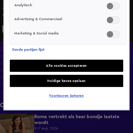
Analytisch
Zowel bij de Vossen als bij de Haaien is er een discussie
over wie de opdracht gaat spelen.
Advertising & Commercieel
Marketing & Social media
Overzicht
Derde partijen lijst
Afleveringen
Clips
Alle cookies accepteren
Hoe is het nu met?
Macdate met Nick Eshuis
Terugblik
Huidige keuze opslaan
Info
Voorkeuren beheren
Clips
Roma vertrekt als haar bondje laatste
0:31
wordt
Vr 7 aug, 13:24