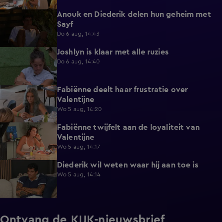
Anouk en Diederik delen hun geheim met
0:48
Sayf
Do 6 aug, 14:43
Joshlyn is klaar met alle ruzies
0:33
Do 6 aug, 14:40
Fabiënne deelt haar frustratie over
0:29
Valentijne
Wo 5 aug, 14:20
Fabiënne twijfelt aan de loyaliteit van
0:58
Valentijne
Wo 5 aug, 14:17
Diederik wil weten waar hij aan toe is
0:48
Wo 5 aug, 14:14
Ontvang de KIJK-nieuwsbrief