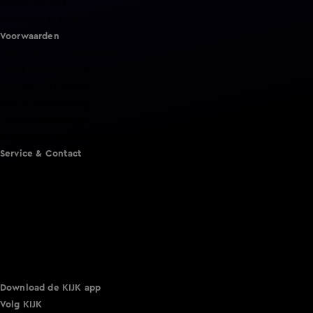
Shownieuws
Vandaag Inside
Voorwaarden
Gebruiksvoorwaarden
Cookie instellingen
Cookieverklaring
Privacyverklaring
Toegankelijkheid
Algemene voorwaarden KIJK
Service & Contact
Aanmelden voor een programma
Acties
Adverteren
Smart TV inlog
Over KIJK
Vacatures
Klantenservice
Download de KIJK app
Volg KIJK