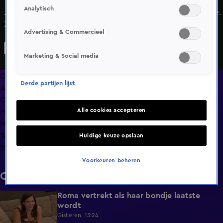
Analytisch
Jason lijkt niet helemaal eerlijk te zijn geweest tegen Jesse.
Zodra Jesse hoort dat Jason, ondanks zijn eerdere
Advertising & Commercieel
uitspraken, al plannen heeft voor zijn volgende cyclus
zoekt hij hem op om de confrontatie aan te gaan.
Marketing & Social media
Overzicht
Derde partijen lijst
Afleveringen
Clips
Alle cookies accepteren
Hoe is het nu met?
Macdate met Nick Eshuis
Terugblik
Huidige keuze opslaan
Info
Voorkeuren beheren
Clips
Roma vertrekt als haar bondje laatste
0:31
wordt
Gisteren, 13:24