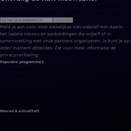
Meld je aan voor de nieuwsbrief en blijf op de hoogte van
het laatste nieuws over de programma’s en series op KIJK.
Aanmelden
Meld je aan voor onze wekelijkse nieuwsbrief met daarin
het laatste nieuws en aanbiedingen die wijzelf of in
samenwerking met onze partners organiseren. Je kunt je op
ieder moment afmelden. Zie voor meer informatie de
privacyverklaring
.
Populaire programma's
De Bondgenoten
A.S.S. - Anti Survival Show
De Oranjezomer
Mi Dushi: wat is dan liefde?
Lang Leve de Liefde
Het Blok
Nieuws & Actualiteit
Hart van Nederland
Nieuws van de Dag