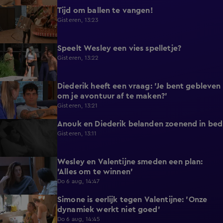
Tijd om ballen te vangen!
0:53
Gisteren, 13:23
Speelt Wesley een vies spelletje?
0:48
Gisteren, 13:22
Diederik heeft een vraag: 'Je bent gebleven
0:37
om je avontuur af te maken?'
Gisteren, 13:21
Anouk en Diederik belanden zoenend in bed
0:57
Gisteren, 13:11
Wesley en Valentijne smeden een plan:
0:26
'Alles om te winnen'
Do 6 aug, 14:47
Simone is eerlijk tegen Valentijne: 'Onze
1:12
dynamiek werkt niet goed'
Do 6 aug, 14:45