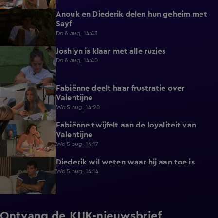
Anouk en Diederik delen hun geheim met
0:48
Sayf
Do 6 aug, 14:43
Joshlyn is klaar met alle ruzies
0:33
Do 6 aug, 14:40
Fabiënne deelt haar frustratie over
0:29
Valentijne
Wo 5 aug, 14:20
Fabiënne twijfelt aan de loyaliteit van
0:58
Valentijne
Wo 5 aug, 14:17
Diederik wil weten waar hij aan toe is
0:48
Wo 5 aug, 14:14
Ontvang de KIJK-nieuwsbrief