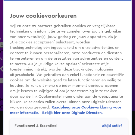
Jouw cookievoorkeuren
Wij en onze
29
partners gebruiken cookies en vergelijkbare
technieken om informatie te verzamelen over jou als gebruiker
van onze website(s), jouw gedrag en jouw apparaten. Als je
„Alle cookies accepteren” selecteert, worden
Uitzending Gemist
Populaire programma's
Zenders
Genres
trackingtechnologieën ingeschakeld om onze advertenties en
Clips
Films
Radio
Smart TV inlog
Shop
content te kunnen personaliseren, onze producten en diensten
te verbeteren en om de prestaties van advertenties en content
Volg KIJK
te meten. Als je „Huidige keuze opslaan” selecteert of je
toestemming intrekt, worden deze trackingtechnologieën
uitgeschakeld. We gebruiken dan enkel functionele en essentiële
Zoeken
cookies om de website goed te laten functioneren en veilig te
houden. Je kunt dit menu op ieder moment opnieuw openen
om je keuzes te wijzigen of om je toestemming in te trekken
door op de link Cookie-instellingen onder aan de webpagina te
Home
Uitzending Gemist
Programma's
De Bondgenoten
De
klikken. Je selecties zullen overal binnen onze Digitale Diensten
Oranjezomer
Livestreams
Shop
worden doorgevoerd.
Raadpleeg onze Cookieverklaring voor
meer informatie.
Bekijk hier onze Digitale Diensten.
De Bondgenoten
Altijd actief
Functioneel & Essentieel
Jason niet onder de indruk van 'monoloog' van Jesse
25 okt 2024, 14:23