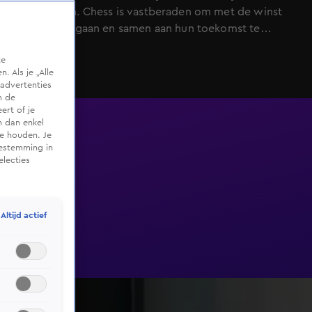
weer te zien. Chess is vastberaden om met de winst
naar huis te gaan en samen aan hun toekomst te
bouwen.
te
 Als je „Alle
advertenties
m de
ert of je
n dan enkel
te houden. Je
oestemming in
electies
Altijd actief