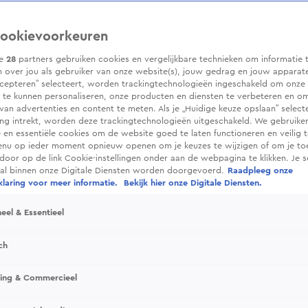
ookievoorkeuren
ze
28
partners gebruiken cookies en vergelijkbare technieken om informatie 
 over jou als gebruiker van onze website(s), jouw gedrag en jouw apparaten.
cepteren” selecteert, worden trackingtechnologieën ingeschakeld om onze 
 te kunnen personaliseren, onze producten en diensten te verbeteren en o
 van advertenties en content te meten. Als je „Huidige keuze opslaan” selecte
g intrekt, worden deze trackingtechnologieën uitgeschakeld. We gebruike
e en essentiële cookies om de website goed te laten functioneren en veilig 
enu op ieder moment opnieuw openen om je keuzes te wijzigen of om je t
 door op de link Cookie-instellingen onder aan de webpagina te klikken. Je s
ral binnen onze Digitale Diensten worden doorgevoerd.
Raadpleeg onze
laring voor meer informatie.
Bekijk hier onze Digitale Diensten.
eel & Essentieel
ch
sing & Commercieel