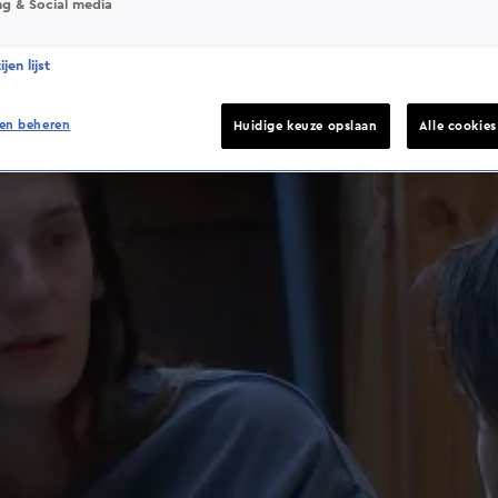
ng & Social media
jen lijst
en beheren
Huidige keuze opslaan
Alle cookie