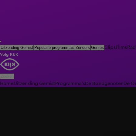
Clips
Films
Rad
Uitzending Gemist
Populaire programma's
Zenders
Genres
Volg KIJK
Zoeken
Home
Uitzending Gemist
Programma's
De Bondgenoten
De O