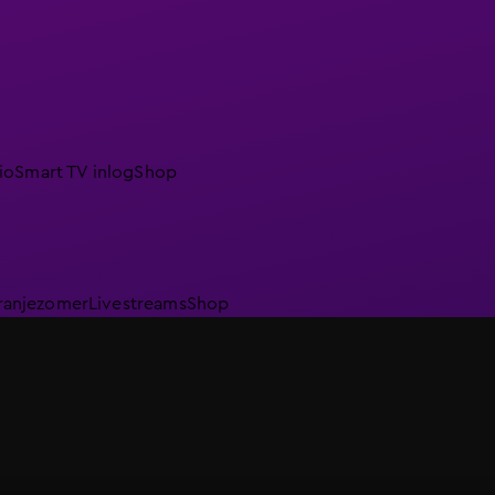
io
Smart TV inlog
Shop
ranjezomer
Livestreams
Shop