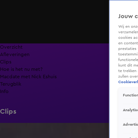
Jouw c
Wij en on
verzamelen
cookies ac
en content
Overzicht
prestaties
Afleveringen
toestemmin
functionel
Clips
kunt dit m
Hoe is het nu met?
te trekken
Macdate met Nick Eshuis
zullen ove
Cookieverk
Terugblik
Info
Function
Analytis
Clips
Adverti
0:26