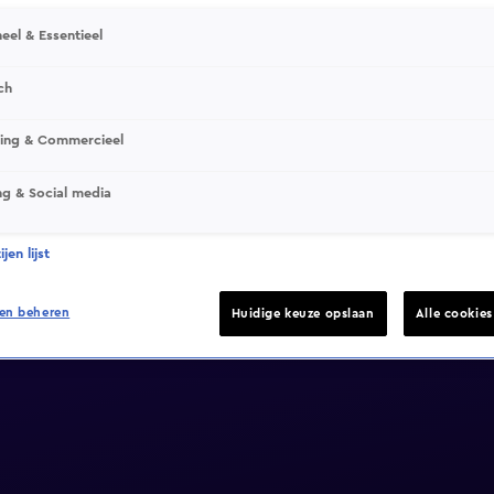
eel & Essentieel
ch
sing & Commercieel
ng & Social media
jen lijst
en beheren
Huidige keuze opslaan
Alle cookie