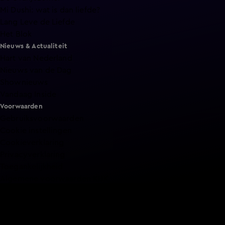
Mi Dushi: wat is dan liefde?
Lang Leve de Liefde
Het Blok
Nieuws & Actualiteit
Hart van Nederland
Nieuws van de Dag
Shownieuws
Vandaag Inside
Voorwaarden
Gebruiksvoorwaarden
Cookie instellingen
Cookieverklaring
Privacyverklaring
Toegankelijkheid
Algemene voorwaarden KIJK
Service & Contact
Aanmelden voor een programma
Acties