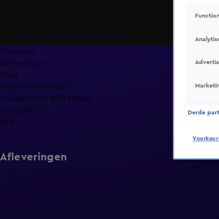
Function
Analytis
Overzicht
Afleveringen
Adverti
Clips
Marketi
Hoe is het nu met?
Macdate met Nick Eshuis
Terugblik
Derde parti
Info
Voorkeur
Afleveringen