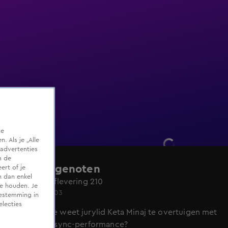
te
 Als je „Alle
advertenties
m de
De Bondgenoten
ert of je
n dan enkel
Seizoen 3, aflevering 210
te houden. Je
Za 27 juni, 21:03
oestemming in
electies
Welk bondje weet jurylid Keta Minaj te overtuigen met
de beste lipsync-performance?