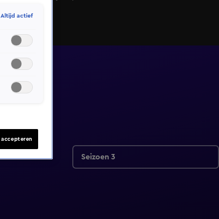
Altijd actief
s accepteren
Seizoen 3