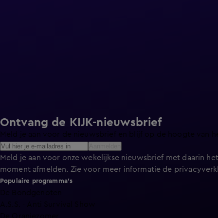
Ontvang de KIJK-nieuwsbrief
Meld je aan voor de nieuwsbrief en blijf op de hoogte van h
Aanmelden
Meld je aan voor onze wekelijkse nieuwsbrief met daarin het
moment afmelden. Zie voor meer informatie de
privacyverk
Populaire programma's
De Bondgenoten
A.S.S. - Anti Survival Show
De Oranjezomer