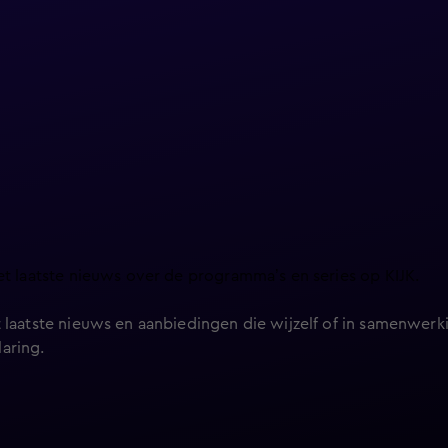
et laatste nieuws over de programma’s en series op KIJK.
 laatste nieuws en aanbiedingen die wijzelf of in samenwerki
laring
.