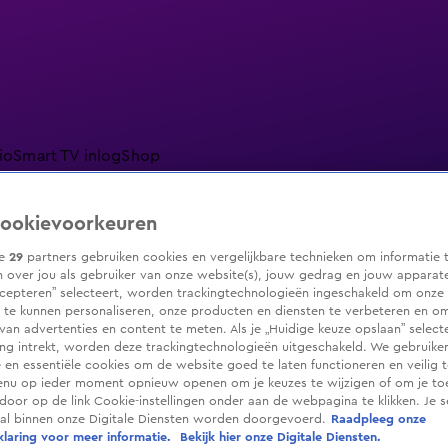
io
Smart TV inlog
Shop
ookievoorkeuren
ze
29
partners gebruiken cookies en vergelijkbare technieken om informatie 
ranjezomer
Livestreams
Shop
 over jou als gebruiker van onze website(s), jouw gedrag en jouw apparaten.
cepteren” selecteert, worden trackingtechnologieën ingeschakeld om onze 
 te kunnen personaliseren, onze producten en diensten te verbeteren en o
 van advertenties en content te meten. Als je „Huidige keuze opslaan” selecte
g intrekt, worden deze trackingtechnologieën uitgeschakeld. We gebruike
e en essentiële cookies om de website goed te laten functioneren en veilig 
enu op ieder moment opnieuw openen om je keuzes te wijzigen of om je t
 door op de link Cookie-instellingen onder aan de webpagina te klikken. Je s
ral binnen onze Digitale Diensten worden doorgevoerd.
Raadpleeg onze
laring voor meer informatie.
Bekijk hier onze Digitale Diensten.