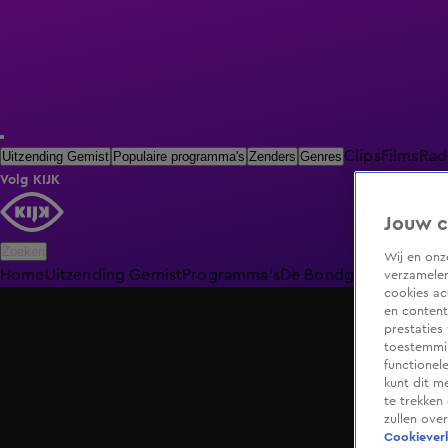
Clips
Films
Rad
Uitzending Gemist
Populaire programma's
Zenders
Genres
Volg KIJK
Jouw c
Zoeken
Wij en on
Home
Uitzending Gemist
Programma's
De Bondgenoten
De O
verzamelen
cookies ac
en content
prestaties
toestemmin
functionel
kunt dit m
te trekken
zullen ove
Cookieverk