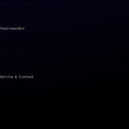
Hart van Nederland
Nieuws van de Dag
Shownieuws
Vandaag Inside
Voorwaarden
Gebruiksvoorwaarden
Cookie instellingen
Cookieverklaring
Privacyverklaring
Toegankelijkheid
Algemene voorwaarden KIJK
Service & Contact
Aanmelden voor een programma
Acties
Adverteren
Smart TV inlog
Over KIJK
Vacatures
Klantenservice