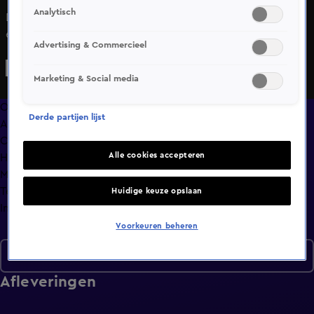
Analytisch
De finale gaat beginnen. Wie gaat naar huis met 100.000
euro?
Advertising & Commercieel
Marketing & Social media
Overzicht
Derde partijen lijst
Afleveringen
Clips
Alle cookies accepteren
Hoe is het nu met?
Macdate met Nick Eshuis
Terugblik
Huidige keuze opslaan
Info
Voorkeuren beheren
Seizoen 2
Afleveringen