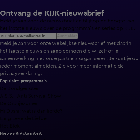
Ontvang de KIJK-nieuwsbrief
Meld je aan voor de nieuwsbrief en blijf op de hoogte van
het laatste nieuws over de programma’s en series op KIJK.
Aanmelden
Meld je aan voor onze wekelijkse nieuwsbrief met daarin
het laatste nieuws en aanbiedingen die wijzelf of in
samenwerking met onze partners organiseren. Je kunt je op
ieder moment afmelden. Zie voor meer informatie de
privacyverklaring
.
Populaire programma's
De Bondgenoten
A.S.S. - Anti Survival Show
De Oranjezomer
Mi Dushi: wat is dan liefde?
Lang Leve de Liefde
Het Blok
Nieuws & Actualiteit