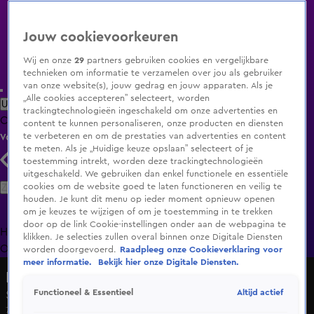
Jouw cookievoorkeuren
Wij en onze
29
partners gebruiken cookies en vergelijkbare
technieken om informatie te verzamelen over jou als gebruiker
van onze website(s), jouw gedrag en jouw apparaten. Als je
„Alle cookies accepteren” selecteert, worden
Uitzending Gemist
Populaire programma's
Zenders
Genres
trackingtechnologieën ingeschakeld om onze advertenties en
Clips
Films
Radio
Smart TV inlog
Shop
content te kunnen personaliseren, onze producten en diensten
te verbeteren en om de prestaties van advertenties en content
Volg KIJK
te meten. Als je „Huidige keuze opslaan” selecteert of je
toestemming intrekt, worden deze trackingtechnologieën
uitgeschakeld. We gebruiken dan enkel functionele en essentiële
Zoeken
cookies om de website goed te laten functioneren en veilig te
houden. Je kunt dit menu op ieder moment opnieuw openen
om je keuzes te wijzigen of om je toestemming in te trekken
door op de link Cookie-instellingen onder aan de webpagina te
Home
Uitzending Gemist
Programma's
De Bondgenoten
De
klikken. Je selecties zullen overal binnen onze Digitale Diensten
Oranjezomer
Livestreams
Shop
worden doorgevoerd.
Raadpleeg onze Cookieverklaring voor
meer informatie.
Bekijk hier onze Digitale Diensten.
De Bondgenoten
Altijd actief
Functioneel & Essentieel
Seizoen 2, aflevering 121
7 apr 2025, 19:33