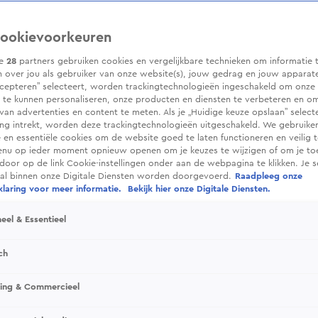
ookievoorkeuren
ze
28
partners gebruiken cookies en vergelijkbare technieken om informatie 
 over jou als gebruiker van onze website(s), jouw gedrag en jouw apparaten.
cepteren” selecteert, worden trackingtechnologieën ingeschakeld om onze 
 te kunnen personaliseren, onze producten en diensten te verbeteren en o
 van advertenties en content te meten. Als je „Huidige keuze opslaan” selecte
g intrekt, worden deze trackingtechnologieën uitgeschakeld. We gebruike
e en essentiële cookies om de website goed te laten functioneren en veilig 
enu op ieder moment opnieuw openen om je keuzes te wijzigen of om je t
 door op de link Cookie-instellingen onder aan de webpagina te klikken. Je s
ral binnen onze Digitale Diensten worden doorgevoerd.
Raadpleeg onze
laring voor meer informatie.
Bekijk hier onze Digitale Diensten.
eel & Essentieel
ch
sing & Commercieel