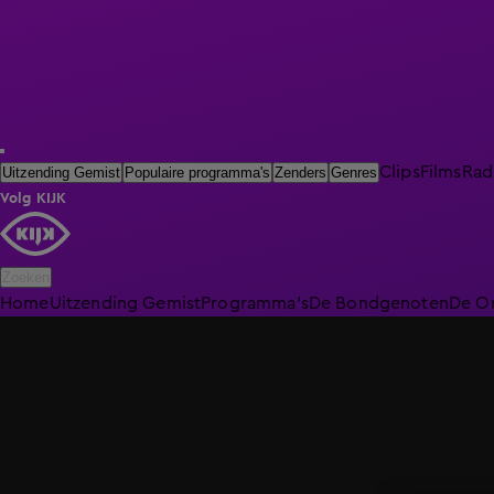
Clips
Films
Rad
Uitzending Gemist
Populaire programma's
Zenders
Genres
Volg KIJK
Zoeken
Home
Uitzending Gemist
Programma's
De Bondgenoten
De O