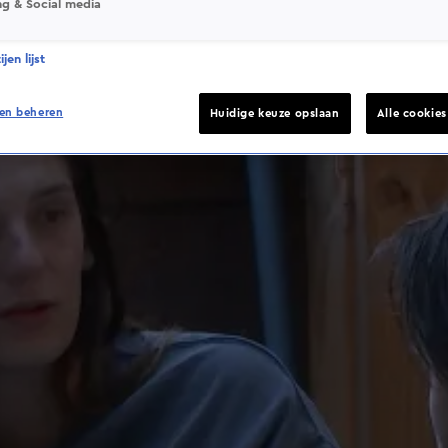
ng & Social media
jen lijst
en beheren
Huidige keuze opslaan
Alle cookie