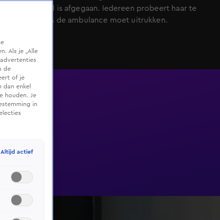
nadat de bel is afgegaan. Iedereen probeert haar te
helpen, zelfs de ambulance moet uitrukken.
te
 Als je „Alle
advertenties
m de
ert of je
n dan enkel
te houden. Je
oestemming in
electies
Altijd actief