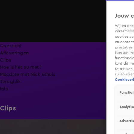
Jouw c
Wij en on
verzamelen
cookies ac
en content
Overzicht
prestaties
Afleveringen
toestemmin
functionel
Clips
kunt dit m
Hoe is het nu met?
te trekken
Macdate met Nick Eshuis
zullen ove
Cookieverk
Terugblik
Info
Function
Analytis
Clips
Adverti
0:26