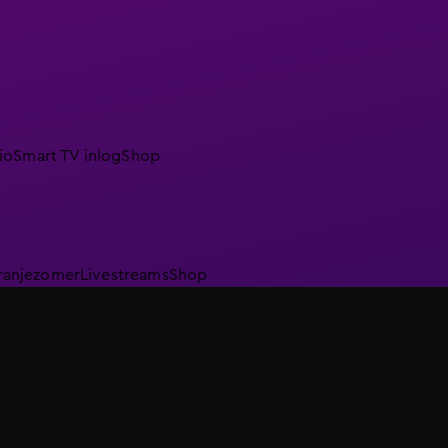
io
Smart TV inlog
Shop
ranjezomer
Livestreams
Shop