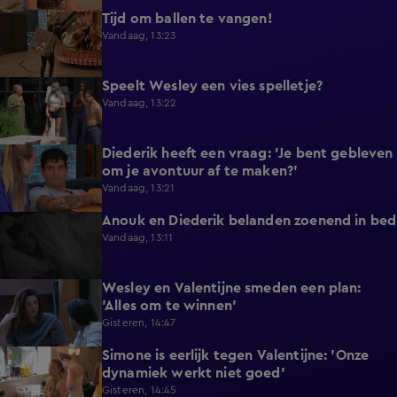
Tijd om ballen te vangen!
0:53
Vandaag, 13:23
Speelt Wesley een vies spelletje?
0:48
Vandaag, 13:22
Diederik heeft een vraag: 'Je bent gebleven
0:37
om je avontuur af te maken?'
Vandaag, 13:21
Anouk en Diederik belanden zoenend in bed
0:57
Vandaag, 13:11
Wesley en Valentijne smeden een plan:
0:26
'Alles om te winnen'
Gisteren, 14:47
Simone is eerlijk tegen Valentijne: 'Onze
1:12
dynamiek werkt niet goed'
Gisteren, 14:45