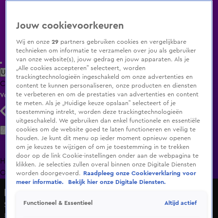
Jouw cookievoorkeuren
Wij en onze
29
partners gebruiken cookies en vergelijkbare
technieken om informatie te verzamelen over jou als gebruiker
van onze website(s), jouw gedrag en jouw apparaten. Als je
„Alle cookies accepteren” selecteert, worden
Uitzending Gemist
Populaire programma's
Zenders
Genres
trackingtechnologieën ingeschakeld om onze advertenties en
Clips
Films
Radio
Smart TV inlog
Shop
content te kunnen personaliseren, onze producten en diensten
te verbeteren en om de prestaties van advertenties en content
Volg KIJK
te meten. Als je „Huidige keuze opslaan” selecteert of je
toestemming intrekt, worden deze trackingtechnologieën
uitgeschakeld. We gebruiken dan enkel functionele en essentiële
Zoeken
cookies om de website goed te laten functioneren en veilig te
houden. Je kunt dit menu op ieder moment opnieuw openen
om je keuzes te wijzigen of om je toestemming in te trekken
door op de link Cookie-instellingen onder aan de webpagina te
Home
Uitzending Gemist
Programma's
De Bondgenoten
De
klikken. Je selecties zullen overal binnen onze Digitale Diensten
Oranjezomer
Livestreams
Shop
worden doorgevoerd.
Raadpleeg onze Cookieverklaring voor
meer informatie.
Bekijk hier onze Digitale Diensten.
De Bondgenoten
Altijd actief
Functioneel & Essentieel
Serena is Babyneus niet vergeten!
8 aug 2025, 14:23