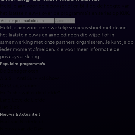
Meld je aan voor de nieuwsbrief en blijf op de hoogte van
het laatste nieuws over de programma’s en series op KIJK.
Aanmelden
Meld je aan voor onze wekelijkse nieuwsbrief met daarin
het laatste nieuws en aanbiedingen die wijzelf of in
samenwerking met onze partners organiseren. Je kunt je op
ieder moment afmelden. Zie voor meer informatie de
privacyverklaring
.
Populaire programma's
De Bondgenoten
A.S.S. - Anti Survival Show
De Oranjezomer
Mi Dushi: wat is dan liefde?
Lang Leve de Liefde
Het Blok
Nieuws & Actualiteit
Hart van Nederland
Nieuws van de Dag