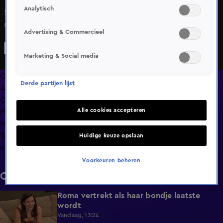
Analytisch
Serena is weer terug in de loods van De Bondgenoten,
maar helaas moet ze haar grote vriend Babyneus nog
Advertising & Commercieel
steeds missen.
Marketing & Social media
Overzicht
Derde partijen lijst
Afleveringen
Clips
Alle cookies accepteren
Hoe is het nu met?
Macdate met Nick Eshuis
Terugblik
Huidige keuze opslaan
Info
Voorkeuren beheren
Clips
Roma vertrekt als haar bondje laatste
0:31
wordt
Vandaag, 13:24