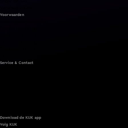
Shownieuws
Vandaag Inside
Voorwaarden
Gebruiksvoorwaarden
Cookie instellingen
Cookieverklaring
Privacyverklaring
Toegankelijkheid
Algemene voorwaarden KIJK
Service & Contact
Aanmelden voor een programma
Acties
Adverteren
Smart TV inlog
Over KIJK
Vacatures
Klantenservice
Download de KIJK app
Volg KIJK