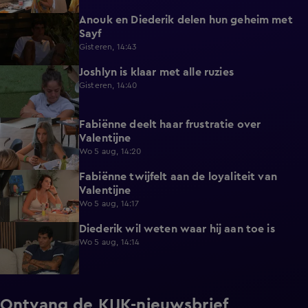
Anouk en Diederik delen hun geheim met
0:48
Sayf
Gisteren, 14:43
Joshlyn is klaar met alle ruzies
0:33
Gisteren, 14:40
Fabiënne deelt haar frustratie over
0:29
Valentijne
Wo 5 aug, 14:20
Fabiënne twijfelt aan de loyaliteit van
0:58
Valentijne
Wo 5 aug, 14:17
Diederik wil weten waar hij aan toe is
0:48
Wo 5 aug, 14:14
Ontvang de KIJK-nieuwsbrief