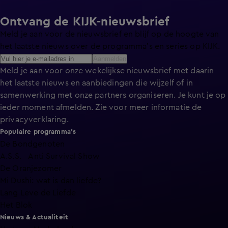
Ontvang de KIJK-nieuwsbrief
Meld je aan voor de nieuwsbrief en blijf op de hoogte van
het laatste nieuws over de programma’s en series op KIJK.
Aanmelden
Meld je aan voor onze wekelijkse nieuwsbrief met daarin
het laatste nieuws en aanbiedingen die wijzelf of in
samenwerking met onze partners organiseren. Je kunt je op
ieder moment afmelden. Zie voor meer informatie de
privacyverklaring
.
Populaire programma's
De Bondgenoten
A.S.S. - Anti Survival Show
De Oranjezomer
Mi Dushi: wat is dan liefde?
Lang Leve de Liefde
Het Blok
Nieuws & Actualiteit