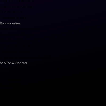
Hart van Nederland
Nieuws van de Dag
Shownieuws
Vandaag Inside
Voorwaarden
Gebruiksvoorwaarden
Cookie instellingen
Cookieverklaring
Privacyverklaring
Toegankelijkheid
Algemene voorwaarden KIJK
Service & Contact
Aanmelden voor een programma
Acties
Adverteren
Smart TV inlog
Over KIJK
Vacatures
Klantenservice