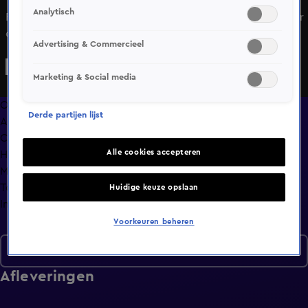
Analytisch
Ricky en Anouk zijn het oneens en komen recht tegenover
elkaar te staan.
Advertising & Commercieel
Marketing & Social media
Overzicht
Derde partijen lijst
Afleveringen
Clips
Alle cookies accepteren
Hoe is het nu met?
Macdate met Nick Eshuis
Terugblik
Huidige keuze opslaan
Info
Voorkeuren beheren
Seizoen 3
Afleveringen