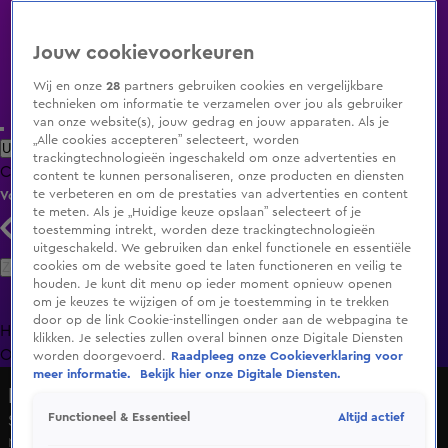
Jouw cookievoorkeuren
Wij en onze
28
partners gebruiken cookies en vergelijkbare
technieken om informatie te verzamelen over jou als gebruiker
van onze website(s), jouw gedrag en jouw apparaten. Als je
„Alle cookies accepteren” selecteert, worden
Uitzending Gemist
Populaire programma's
Zenders
Genres
trackingtechnologieën ingeschakeld om onze advertenties en
Clips
Films
Radio
Smart TV inlog
Shop
content te kunnen personaliseren, onze producten en diensten
te verbeteren en om de prestaties van advertenties en content
Volg KIJK
te meten. Als je „Huidige keuze opslaan” selecteert of je
toestemming intrekt, worden deze trackingtechnologieën
uitgeschakeld. We gebruiken dan enkel functionele en essentiële
Zoeken
cookies om de website goed te laten functioneren en veilig te
houden. Je kunt dit menu op ieder moment opnieuw openen
om je keuzes te wijzigen of om je toestemming in te trekken
door op de link Cookie-instellingen onder aan de webpagina te
Home
Uitzending Gemist
Programma's
De Bondgenoten
De
klikken. Je selecties zullen overal binnen onze Digitale Diensten
Oranjezomer
Livestreams
Shop
worden doorgevoerd.
Raadpleeg onze Cookieverklaring voor
meer informatie.
Bekijk hier onze Digitale Diensten.
De Bondgenoten
Altijd actief
Functioneel & Essentieel
Seizoen 3, aflevering 211
Ma 29 juni, 20:05