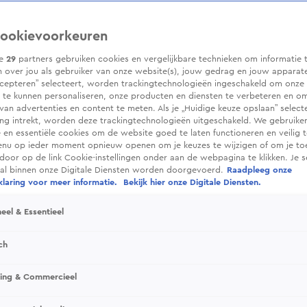
ookievoorkeuren
ze
29
partners gebruiken cookies en vergelijkbare technieken om informatie 
 over jou als gebruiker van onze website(s), jouw gedrag en jouw apparaten.
cepteren” selecteert, worden trackingtechnologieën ingeschakeld om onze 
 te kunnen personaliseren, onze producten en diensten te verbeteren en o
 van advertenties en content te meten. Als je „Huidige keuze opslaan” selecte
g intrekt, worden deze trackingtechnologieën uitgeschakeld. We gebruike
e en essentiële cookies om de website goed te laten functioneren en veilig 
enu op ieder moment opnieuw openen om je keuzes te wijzigen of om je t
 door op de link Cookie-instellingen onder aan de webpagina te klikken. Je s
ral binnen onze Digitale Diensten worden doorgevoerd.
Raadpleeg onze
laring voor meer informatie.
Bekijk hier onze Digitale Diensten.
eel & Essentieel
ch
sing & Commercieel