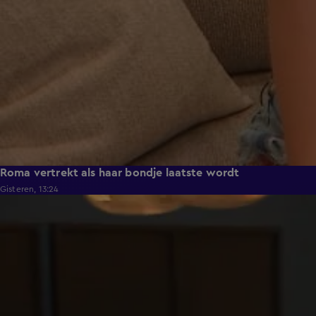
Roma vertrekt als haar bondje laatste wordt
Gisteren, 13:24
0:53