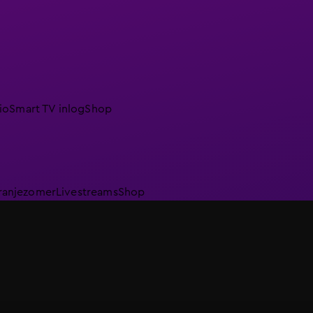
io
Smart TV inlog
Shop
ranjezomer
Livestreams
Shop