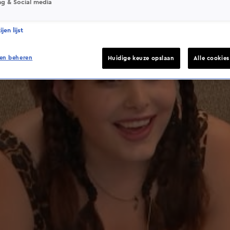
ng & Social media
jen lijst
en beheren
Huidige keuze opslaan
Alle cookie