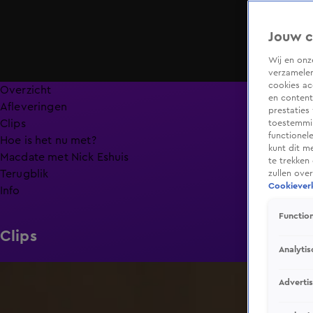
Jouw c
Wij en on
verzamelen
cookies ac
Overzicht
en content
Afleveringen
prestaties
Clips
toestemmin
functionel
Hoe is het nu met?
kunt dit m
Macdate met Nick Eshuis
te trekken
Terugblik
zullen ove
Cookieverk
Info
Function
Clips
Analytis
0:31
Adverti