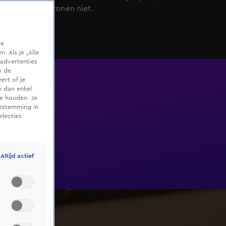
gedragspatronen niet.
te
 Als je „Alle
advertenties
m de
ert of je
n dan enkel
te houden. Je
oestemming in
electies
Altijd actief