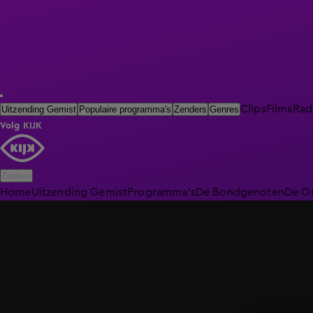
Clips
Films
Rad
Uitzending Gemist
Populaire programma's
Zenders
Genres
Volg KIJK
Zoeken
Home
Uitzending Gemist
Programma's
De Bondgenoten
De O