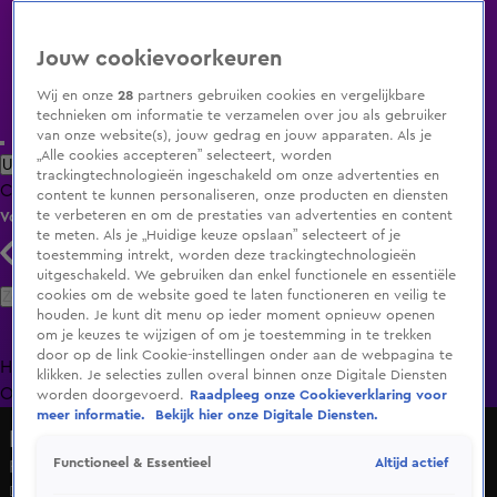
Jouw cookievoorkeuren
Wij en onze
28
partners gebruiken cookies en vergelijkbare
technieken om informatie te verzamelen over jou als gebruiker
van onze website(s), jouw gedrag en jouw apparaten. Als je
„Alle cookies accepteren” selecteert, worden
Uitzending Gemist
Populaire programma's
Zenders
Genres
trackingtechnologieën ingeschakeld om onze advertenties en
Clips
Films
Radio
Smart TV inlog
Shop
content te kunnen personaliseren, onze producten en diensten
te verbeteren en om de prestaties van advertenties en content
Volg KIJK
te meten. Als je „Huidige keuze opslaan” selecteert of je
toestemming intrekt, worden deze trackingtechnologieën
uitgeschakeld. We gebruiken dan enkel functionele en essentiële
Zoeken
cookies om de website goed te laten functioneren en veilig te
houden. Je kunt dit menu op ieder moment opnieuw openen
om je keuzes te wijzigen of om je toestemming in te trekken
door op de link Cookie-instellingen onder aan de webpagina te
Home
Uitzending Gemist
Programma's
De Bondgenoten
De
klikken. Je selecties zullen overal binnen onze Digitale Diensten
Oranjezomer
Livestreams
Shop
worden doorgevoerd.
Raadpleeg onze Cookieverklaring voor
meer informatie.
Bekijk hier onze Digitale Diensten.
De Bondgenoten
Altijd actief
Functioneel & Essentieel
Robert begint wel steeds meer op Ricky te lijken
Di 5 mei, 10:39