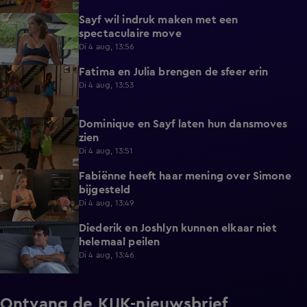
Sayf wil indruk maken met een
0:41
spectaculaire move
Di 4 aug, 13:56
Fatima en Julia brengen de sfeer erin
0:33
Di 4 aug, 13:53
Dominique en Sayf laten hun dansmoves
0:35
zien
Di 4 aug, 13:51
Fabiënne heeft haar mening over Simone
0:24
bijgesteld
Di 4 aug, 13:49
Diederik en Joshlyn kunnen elkaar niet
0:59
helemaal peilen
Di 4 aug, 13:46
Ontvang de KIJK-nieuwsbrief