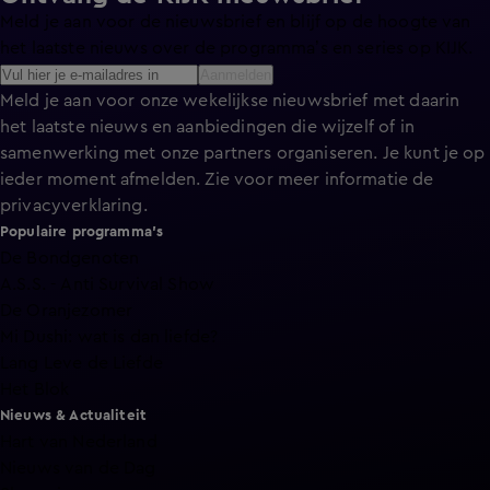
Meld je aan voor de nieuwsbrief en blijf op de hoogte van
het laatste nieuws over de programma’s en series op KIJK.
Aanmelden
Meld je aan voor onze wekelijkse nieuwsbrief met daarin
het laatste nieuws en aanbiedingen die wijzelf of in
samenwerking met onze partners organiseren. Je kunt je op
ieder moment afmelden. Zie voor meer informatie de
privacyverklaring
.
Populaire programma's
De Bondgenoten
A.S.S. - Anti Survival Show
De Oranjezomer
Mi Dushi: wat is dan liefde?
Lang Leve de Liefde
Het Blok
Nieuws & Actualiteit
Hart van Nederland
Nieuws van de Dag