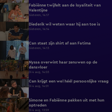
Fabiënne twijfelt aan de loyaliteit van
0:58
Valentijne
Gisteren, 14:17
Diederik wil weten waar hij aan toe is
0:48
Gisteren, 14:14
Can staat zijn shirt af aan Fatima
1:13
Gisteren, 14:13
Nyssa overwint haar zenuwen op de
0:35
dansvloer
Di 4 aug, 14:03
Can krijgt een wel héél persoonlijke vraag
0:34
Di 4 aug, 14:01
Simone en Fabiënne pakken uit met hun
0:34
optreden
Di 4 aug, 13:59