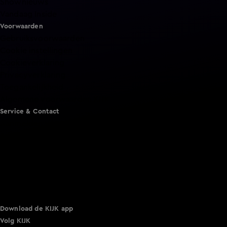
Shownieuws
Vandaag Inside
Voorwaarden
Gebruiksvoorwaarden
Cookie instellingen
Cookieverklaring
Privacyverklaring
Toegankelijkheid
Algemene voorwaarden KIJK
Service & Contact
Aanmelden voor een programma
Acties
Adverteren
Smart TV inlog
Over KIJK
Vacatures
Klantenservice
Download de KIJK app
Volg KIJK