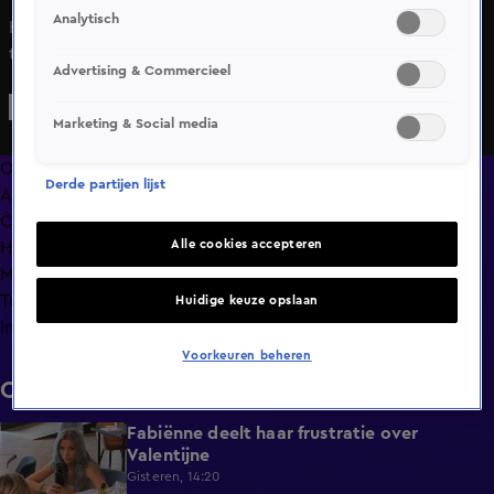
Analytisch
Het valt Ricky op dat Robert steeds meer op hem begint
te lijken. Het langere haar naar achteren, het luchtje, de
Advertising & Commercieel
ketting. Wat zit hierachter?
Marketing & Social media
Overzicht
Derde partijen lijst
Afleveringen
Clips
Alle cookies accepteren
Hoe is het nu met?
Macdate met Nick Eshuis
Terugblik
Huidige keuze opslaan
Info
Voorkeuren beheren
Clips
Fabiënne deelt haar frustratie over
0:29
Valentijne
Gisteren, 14:20