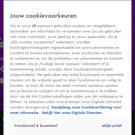
Jouw cookievoorkeuren
Wij en onze
29
partners gebruiken cookies en vergelijkbare
technieken om informatie te verzamelen over jou als gebruiker
van onze website(s), jouw gedrag en jouw apparaten. Als je
„Alle cookies accepteren” selecteert, worden
Uitzending Gemist
Populaire programma's
Zenders
Genres
trackingtechnologieën ingeschakeld om onze advertenties en
Clips
Films
Radio
Smart TV inlog
Shop
content te kunnen personaliseren, onze producten en diensten
te verbeteren en om de prestaties van advertenties en content
Volg KIJK
te meten. Als je „Huidige keuze opslaan” selecteert of je
toestemming intrekt, worden deze trackingtechnologieën
uitgeschakeld. We gebruiken dan enkel functionele en essentiële
Zoeken
cookies om de website goed te laten functioneren en veilig te
houden. Je kunt dit menu op ieder moment opnieuw openen
om je keuzes te wijzigen of om je toestemming in te trekken
door op de link Cookie-instellingen onder aan de webpagina te
Home
Uitzending Gemist
Programma's
De Bondgenoten
De
klikken. Je selecties zullen overal binnen onze Digitale Diensten
Oranjezomer
Livestreams
Shop
worden doorgevoerd.
Raadpleeg onze Cookieverklaring voor
meer informatie.
Bekijk hier onze Digitale Diensten.
De Bondgenoten
Altijd actief
Functioneel & Essentieel
Voor Robert is de maat vol: 'Laat mij met rust'
Ma 18 mei, 11:08