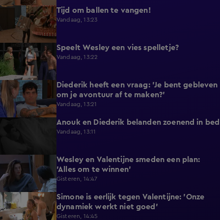
Tijd om ballen te vangen!
0:53
Vandaag, 13:23
Speelt Wesley een vies spelletje?
0:48
Vandaag, 13:22
Diederik heeft een vraag: 'Je bent gebleven
0:37
om je avontuur af te maken?'
Vandaag, 13:21
Anouk en Diederik belanden zoenend in bed
0:57
Vandaag, 13:11
Wesley en Valentijne smeden een plan:
0:26
'Alles om te winnen'
Gisteren, 14:47
Simone is eerlijk tegen Valentijne: 'Onze
1:12
dynamiek werkt niet goed'
Gisteren, 14:45