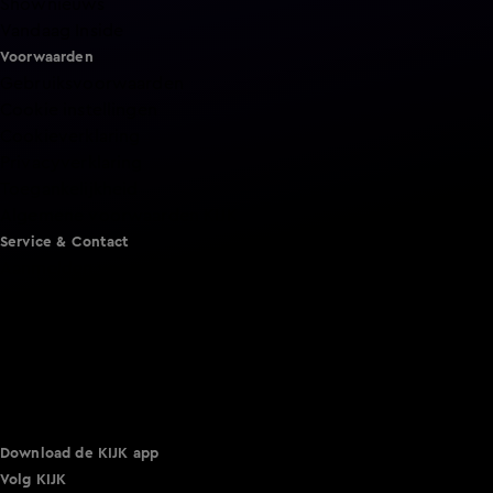
Shownieuws
Vandaag Inside
Voorwaarden
Gebruiksvoorwaarden
Cookie instellingen
Cookieverklaring
Privacyverklaring
Toegankelijkheid
Algemene voorwaarden KIJK
Service & Contact
Aanmelden voor een programma
Acties
Adverteren
Smart TV inlog
Over KIJK
Vacatures
Klantenservice
Download de KIJK app
Volg KIJK