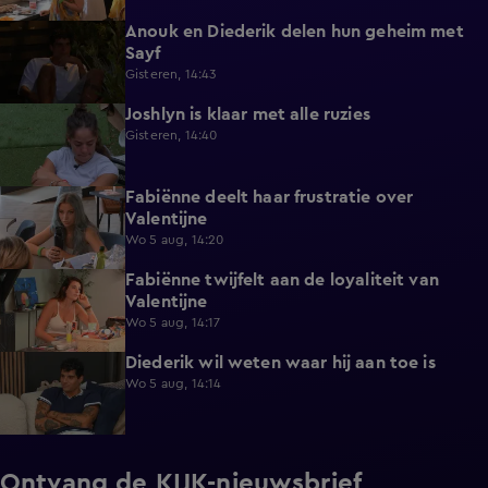
Anouk en Diederik delen hun geheim met
0:48
Sayf
Gisteren, 14:43
Joshlyn is klaar met alle ruzies
0:33
Gisteren, 14:40
Fabiënne deelt haar frustratie over
0:29
Valentijne
Wo 5 aug, 14:20
Fabiënne twijfelt aan de loyaliteit van
0:58
Valentijne
Wo 5 aug, 14:17
Diederik wil weten waar hij aan toe is
0:48
Wo 5 aug, 14:14
Ontvang de KIJK-nieuwsbrief