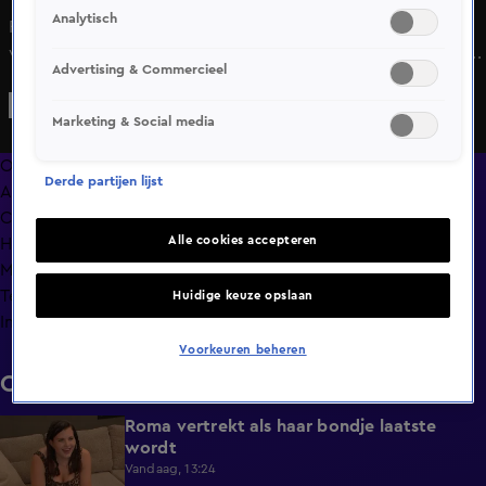
Analytisch
Robert flipt hem. Hij kan er niet tegen dat Roxy geheimen
voor hem heeft. Hij zorgt ervoor dat alle Bondgenoten op
Advertising & Commercieel
scherp staan en hun ogen uitkijken.
Marketing & Social media
Overzicht
Derde partijen lijst
Afleveringen
Clips
Alle cookies accepteren
Hoe is het nu met?
Macdate met Nick Eshuis
Terugblik
Huidige keuze opslaan
Info
Voorkeuren beheren
Clips
Roma vertrekt als haar bondje laatste
0:31
wordt
Vandaag, 13:24