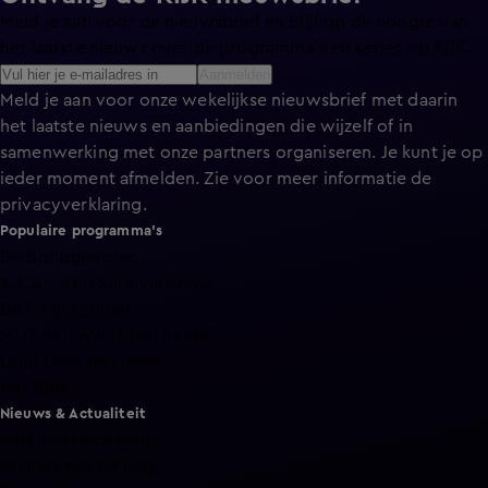
Meld je aan voor de nieuwsbrief en blijf op de hoogte van
het laatste nieuws over de programma’s en series op KIJK.
Aanmelden
Meld je aan voor onze wekelijkse nieuwsbrief met daarin
het laatste nieuws en aanbiedingen die wijzelf of in
samenwerking met onze partners organiseren. Je kunt je op
ieder moment afmelden. Zie voor meer informatie de
privacyverklaring
.
Populaire programma's
De Bondgenoten
A.S.S. - Anti Survival Show
De Oranjezomer
Mi Dushi: wat is dan liefde?
Lang Leve de Liefde
Het Blok
Nieuws & Actualiteit
Hart van Nederland
Nieuws van de Dag