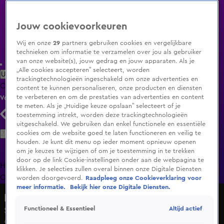
Jouw cookievoorkeuren
Wij en onze
29
partners gebruiken cookies en vergelijkbare
technieken om informatie te verzamelen over jou als gebruiker
van onze website(s), jouw gedrag en jouw apparaten. Als je
„Alle cookies accepteren” selecteert, worden
Uitzending Gemist
Populaire programma's
Zenders
Genres
trackingtechnologieën ingeschakeld om onze advertenties en
Clips
Films
Radio
Smart TV inlog
Shop
content te kunnen personaliseren, onze producten en diensten
te verbeteren en om de prestaties van advertenties en content
Volg KIJK
te meten. Als je „Huidige keuze opslaan” selecteert of je
toestemming intrekt, worden deze trackingtechnologieën
uitgeschakeld. We gebruiken dan enkel functionele en essentiële
Zoeken
cookies om de website goed te laten functioneren en veilig te
houden. Je kunt dit menu op ieder moment opnieuw openen
om je keuzes te wijzigen of om je toestemming in te trekken
door op de link Cookie-instellingen onder aan de webpagina te
Home
Uitzending Gemist
Programma's
De Bondgenoten
De
klikken. Je selecties zullen overal binnen onze Digitale Diensten
Oranjezomer
Livestreams
Shop
worden doorgevoerd.
Raadpleeg onze Cookieverklaring voor
meer informatie.
Bekijk hier onze Digitale Diensten.
De Bondgenoten
Altijd actief
Functioneel & Essentieel
Seizoen 2, aflevering 185
4 juli 2025, 19:32