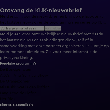
Ontvang de KIJK-nieuwsbrief
Meld je aan voor de nieuwsbrief en blijf op de hoogte van
het laatste nieuws over de programma’s en series op KIJK.
Aanmelden
Meld je aan voor onze wekelijkse nieuwsbrief met daarin
het laatste nieuws en aanbiedingen die wijzelf of in
samenwerking met onze partners organiseren. Je kunt je op
ieder moment afmelden. Zie voor meer informatie de
privacyverklaring
.
Populaire programma's
De Bondgenoten
A.S.S. - Anti Survival Show
De Oranjezomer
Mi Dushi: wat is dan liefde?
Lang Leve de Liefde
Het Blok
Nieuws & Actualiteit