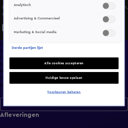
Analytisch
De Haaien staan dus laatste. Als zij één knock-out verliezen,
moeten ze iemand naar huis sturen. Robert weet dat hij dat
Advertising & Commercieel
dan zal zijn, maar wil NIET dat zijn teammaatjes het
opzettelijk verprutsen.
Marketing & Social media
Overzicht
Derde partijen lijst
Afleveringen
Clips
Alle cookies accepteren
Hoe is het nu met?
Macdate met Nick Eshuis
Terugblik
Huidige keuze opslaan
Info
Voorkeuren beheren
Seizoen 2
Afleveringen