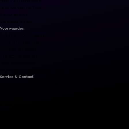
Hart van Nederland
Nieuws van de Dag
Shownieuws
Vandaag Inside
Voorwaarden
Gebruiksvoorwaarden
Cookie instellingen
Cookieverklaring
Privacyverklaring
Toegankelijkheid
Algemene voorwaarden KIJK
Service & Contact
Aanmelden voor een programma
Acties
Adverteren
Smart TV inlog
Over KIJK
Vacatures
Klantenservice