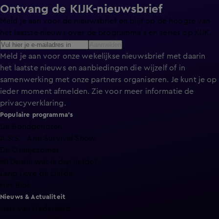
Ontvang de KIJK-nieuwsbrief
Meld je aan voor de nieuwsbrief en blijf op de hoogte van
het laatste nieuws over de programma’s en series op KIJK.
Aanmelden
Meld je aan voor onze wekelijkse nieuwsbrief met daarin
het laatste nieuws en aanbiedingen die wijzelf of in
samenwerking met onze partners organiseren. Je kunt je op
ieder moment afmelden. Zie voor meer informatie de
privacyverklaring
.
Populaire programma's
De Bondgenoten
A.S.S. - Anti Survival Show
De Oranjezomer
Mi Dushi: wat is dan liefde?
Lang Leve de Liefde
Het Blok
Nieuws & Actualiteit
Hart van Nederland