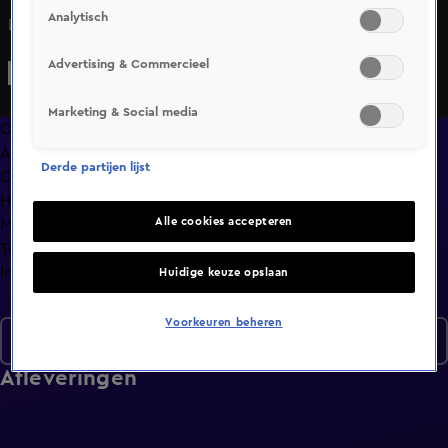
Analytisch
De deelnemers gaan de strijd aan in Make Up Your Guy!
Advertising & Commercieel
Marketing & Social media
Overzicht
Afleveringen
Derde partijen lijst
Clips
Hoe is het nu met?
Alle cookies accepteren
Macdate met Nick Eshuis
Terugblik
Info
Huidige keuze opslaan
Voorkeuren beheren
Seizoen 2
Afleveringen