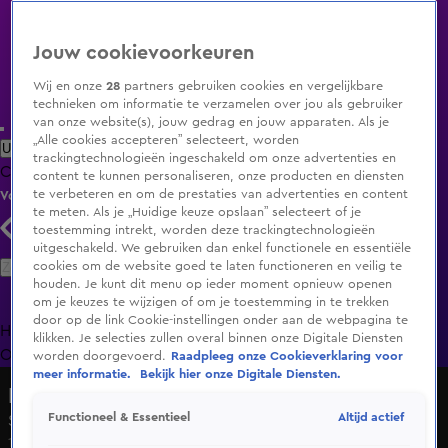
Jouw cookievoorkeuren
Wij en onze
28
partners gebruiken cookies en vergelijkbare
technieken om informatie te verzamelen over jou als gebruiker
van onze website(s), jouw gedrag en jouw apparaten. Als je
„Alle cookies accepteren” selecteert, worden
Uitzending Gemist
Populaire programma's
Zenders
Genres
trackingtechnologieën ingeschakeld om onze advertenties en
Clips
Films
Radio
Smart TV inlog
Shop
content te kunnen personaliseren, onze producten en diensten
te verbeteren en om de prestaties van advertenties en content
Volg KIJK
te meten. Als je „Huidige keuze opslaan” selecteert of je
toestemming intrekt, worden deze trackingtechnologieën
uitgeschakeld. We gebruiken dan enkel functionele en essentiële
Zoeken
cookies om de website goed te laten functioneren en veilig te
houden. Je kunt dit menu op ieder moment opnieuw openen
om je keuzes te wijzigen of om je toestemming in te trekken
door op de link Cookie-instellingen onder aan de webpagina te
Home
Uitzending Gemist
Programma's
De Bondgenoten
De
klikken. Je selecties zullen overal binnen onze Digitale Diensten
Oranjezomer
Livestreams
Shop
worden doorgevoerd.
Raadpleeg onze Cookieverklaring voor
meer informatie.
Bekijk hier onze Digitale Diensten.
De Bondgenoten
Altijd actief
Functioneel & Essentieel
Seizoen 2, aflevering 101
10 mrt 2025, 19:33