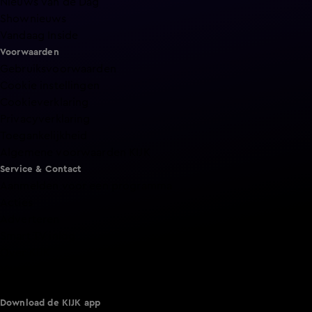
Nieuws van de Dag
Shownieuws
Vandaag Inside
Voorwaarden
Gebruiksvoorwaarden
Cookie instellingen
Cookieverklaring
Privacyverklaring
Toegankelijkheid
Algemene voorwaarden KIJK
Service & Contact
Aanmelden voor een programma
Acties
Adverteren
Smart TV inlog
Over KIJK
Vacatures
Klantenservice
Download de KIJK app