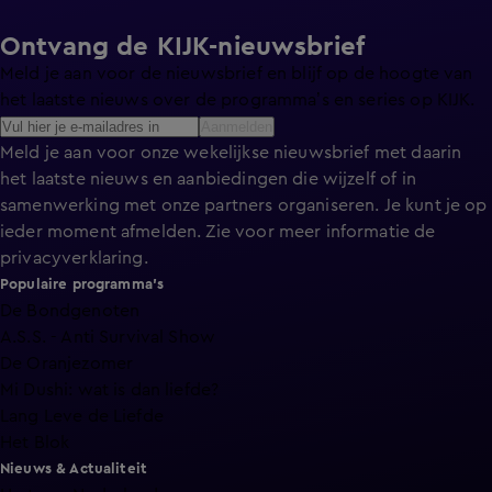
Ontvang de KIJK-nieuwsbrief
Meld je aan voor de nieuwsbrief en blijf op de hoogte van
het laatste nieuws over de programma’s en series op KIJK.
Aanmelden
Meld je aan voor onze wekelijkse nieuwsbrief met daarin
het laatste nieuws en aanbiedingen die wijzelf of in
samenwerking met onze partners organiseren. Je kunt je op
ieder moment afmelden. Zie voor meer informatie de
privacyverklaring
.
Populaire programma's
De Bondgenoten
A.S.S. - Anti Survival Show
De Oranjezomer
Mi Dushi: wat is dan liefde?
Lang Leve de Liefde
Het Blok
Nieuws & Actualiteit