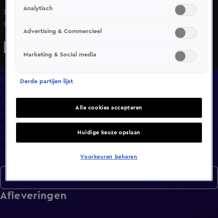
Analytisch
Er wordt druk gespeculeerd over een geheime opdracht.
Is het daadwerkelijk een mix & match?
Advertising & Commercieel
Marketing & Social media
Overzicht
Derde partijen lijst
Afleveringen
Clips
Alle cookies accepteren
Hoe is het nu met?
Macdate met Nick Eshuis
Terugblik
Huidige keuze opslaan
Info
Voorkeuren beheren
Seizoen 2
Afleveringen