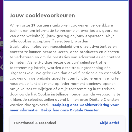
Jouw cookievoorkeuren
Wij en onze
29
partners gebruiken cookies en vergelijkbare
technieken om informatie te verzamelen over jou als gebruiker
van onze website(s), jouw gedrag en jouw apparaten. Als je
„Alle cookies accepteren” selecteert, worden
Uitzending Gemist
Populaire programma's
Zenders
Genres
trackingtechnologieën ingeschakeld om onze advertenties en
Clips
Films
Radio
Smart TV inlog
Shop
content te kunnen personaliseren, onze producten en diensten
te verbeteren en om de prestaties van advertenties en content
Volg KIJK
te meten. Als je „Huidige keuze opslaan” selecteert of je
toestemming intrekt, worden deze trackingtechnologieën
uitgeschakeld. We gebruiken dan enkel functionele en essentiële
Zoeken
cookies om de website goed te laten functioneren en veilig te
houden. Je kunt dit menu op ieder moment opnieuw openen
om je keuzes te wijzigen of om je toestemming in te trekken
door op de link Cookie-instellingen onder aan de webpagina te
Home
Uitzending Gemist
Programma's
De Bondgenoten
De
klikken. Je selecties zullen overal binnen onze Digitale Diensten
Oranjezomer
Livestreams
Shop
worden doorgevoerd.
Raadpleeg onze Cookieverklaring voor
meer informatie.
Bekijk hier onze Digitale Diensten.
De Bondgenoten
Altijd actief
Functioneel & Essentieel
Seizoen 2, aflevering 80
7 feb 2025, 19:31