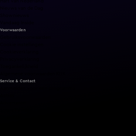
Hart van Nederland
Nieuws van de Dag
Shownieuws
Vandaag Inside
Voorwaarden
Gebruiksvoorwaarden
Cookie instellingen
Cookieverklaring
Privacyverklaring
Toegankelijkheid
Algemene voorwaarden KIJK
Service & Contact
Aanmelden voor een programma
Acties
Adverteren
Smart TV inlog
Over KIJK
Vacatures
Klantenservice