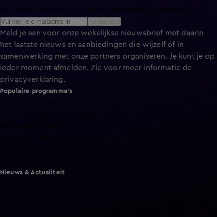
het laatste nieuws over de programma’s en series op KIJK.
Aanmelden
Meld je aan voor onze wekelijkse nieuwsbrief met daarin
het laatste nieuws en aanbiedingen die wijzelf of in
samenwerking met onze partners organiseren. Je kunt je op
ieder moment afmelden. Zie voor meer informatie de
privacyverklaring
.
Populaire programma's
De Bondgenoten
A.S.S. - Anti Survival Show
De Oranjezomer
Mi Dushi: wat is dan liefde?
Lang Leve de Liefde
Het Blok
Nieuws & Actualiteit
Hart van Nederland
Nieuws van de Dag
Shownieuws