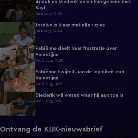
Anouk en Diederik delen hun geheim met
0:48
Sayf
Do 6 aug, 14:43
Joshlyn is klaar met alle ruzies
0:33
Do 6 aug, 14:40
Fabiënne deelt haar frustratie over
0:29
Valentijne
Wo 5 aug, 14:20
Fabiënne twijfelt aan de loyaliteit van
0:58
Valentijne
Wo 5 aug, 14:17
Diederik wil weten waar hij aan toe is
0:48
Wo 5 aug, 14:14
Ontvang de KIJK-nieuwsbrief
Meld je aan voor de nieuwsbrief en blijf op de hoogte van