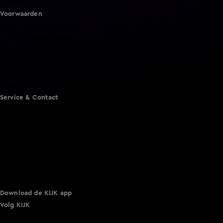
Vandaag Inside
Voorwaarden
Gebruiksvoorwaarden
Cookie instellingen
Cookieverklaring
Privacyverklaring
Toegankelijkheid
Algemene voorwaarden KIJK
Service & Contact
Aanmelden voor een programma
Acties
Adverteren
Smart TV inlog
Over KIJK
Vacatures
Klantenservice
Download de KIJK app
Volg KIJK
©
2026 Talpa Network. Alle rechten voorbehouden. Geen