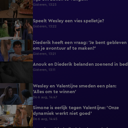
Gisteren, 13:23
Speelt Wesley een vies spelletje?
0:48
Gisteren, 13:22
Diederik heeft een vraag: 'Je bent gebleven
0:37
om je avontuur af te maken?'
Gisteren, 13:21
Anouk en Diederik belanden zoenend in bed
0:57
Gisteren, 13:11
Wesley en Valentijne smeden een plan:
0:26
'Alles om te winnen'
Do 6 aug, 14:47
Simone is eerlijk tegen Valentijne: 'Onze
1:12
dynamiek werkt niet goed'
Do 6 aug, 14:45