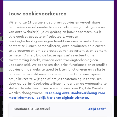
Jouw cookievoorkeuren
Wij en onze
29
partners gebruiken cookies en vergelijkbare
technieken om informatie te verzamelen over jou als gebruiker
van onze website(s), jouw gedrag en jouw apparaten. Als je
„Alle cookies accepteren” selecteert, worden
Uitzending Gemist
Populaire programma's
Zenders
Genres
trackingtechnologieën ingeschakeld om onze advertenties en
Clips
Films
Radio
Smart TV inlog
Shop
content te kunnen personaliseren, onze producten en diensten
te verbeteren en om de prestaties van advertenties en content
Volg KIJK
te meten. Als je „Huidige keuze opslaan” selecteert of je
toestemming intrekt, worden deze trackingtechnologieën
uitgeschakeld. We gebruiken dan enkel functionele en essentiële
Zoeken
cookies om de website goed te laten functioneren en veilig te
houden. Je kunt dit menu op ieder moment opnieuw openen
om je keuzes te wijzigen of om je toestemming in te trekken
door op de link Cookie-instellingen onder aan de webpagina te
Home
Uitzending Gemist
Programma's
De Bondgenoten
De
klikken. Je selecties zullen overal binnen onze Digitale Diensten
Oranjezomer
Livestreams
Shop
worden doorgevoerd.
Raadpleeg onze Cookieverklaring voor
meer informatie.
Bekijk hier onze Digitale Diensten.
De Bondgenoten
Altijd actief
Functioneel & Essentieel
Roy pakt flinke punten!
3 juli 2025, 11:29