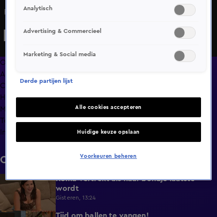
Analytisch
Roy pakt flinke punten in De Bondgenoten.
Advertising & Commercieel
Marketing & Social media
Overzicht
Afleveringen
Derde partijen lijst
Clips
Hoe is het nu met?
Alle cookies accepteren
Macdate met Nick Eshuis
Terugblik
Info
Huidige keuze opslaan
Voorkeuren beheren
Clips
Roma vertrekt als haar bondje laatste
0:31
wordt
Gisteren, 13:24
Tijd om ballen te vangen!
0:53