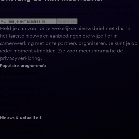
Meld je aan voor de nieuwsbrief en blijf op de hoogte van
het laatste nieuws over de programma’s en series op KIJK.
Aanmelden
Meld je aan voor onze wekelijkse nieuwsbrief met daarin
het laatste nieuws en aanbiedingen die wijzelf of in
samenwerking met onze partners organiseren. Je kunt je op
ieder moment afmelden. Zie voor meer informatie de
privacyverklaring
.
Populaire programma's
De Bondgenoten
A.S.S. - Anti Survival Show
De Oranjezomer
Mi Dushi: wat is dan liefde?
Lang Leve de Liefde
Het Blok
Nieuws & Actualiteit
Hart van Nederland
Nieuws van de Dag