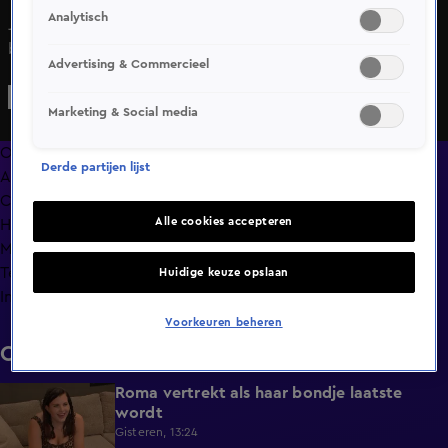
Analytisch
Jerwien heeft een duidelijke mening over Delano. Hij
bespreekt dit met Vincent, Manon en Demi.
Advertising & Commercieel
Marketing & Social media
Overzicht
Derde partijen lijst
Afleveringen
Clips
Alle cookies accepteren
Hoe is het nu met?
Macdate met Nick Eshuis
Terugblik
Huidige keuze opslaan
Info
Voorkeuren beheren
Clips
Roma vertrekt als haar bondje laatste
0:31
wordt
Gisteren, 13:24