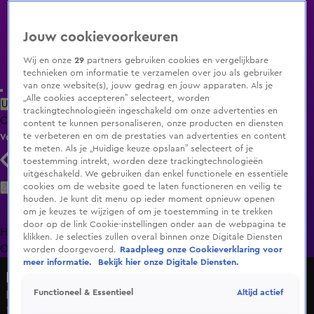
Jouw cookievoorkeuren
Wij en onze
29
partners gebruiken cookies en vergelijkbare
technieken om informatie te verzamelen over jou als gebruiker
van onze website(s), jouw gedrag en jouw apparaten. Als je
„Alle cookies accepteren” selecteert, worden
Uitzending Gemist
Populaire programma's
Zenders
Genres
trackingtechnologieën ingeschakeld om onze advertenties en
Clips
Films
Radio
Smart TV inlog
Shop
content te kunnen personaliseren, onze producten en diensten
te verbeteren en om de prestaties van advertenties en content
Volg KIJK
te meten. Als je „Huidige keuze opslaan” selecteert of je
toestemming intrekt, worden deze trackingtechnologieën
uitgeschakeld. We gebruiken dan enkel functionele en essentiële
Zoeken
cookies om de website goed te laten functioneren en veilig te
houden. Je kunt dit menu op ieder moment opnieuw openen
om je keuzes te wijzigen of om je toestemming in te trekken
door op de link Cookie-instellingen onder aan de webpagina te
Home
Uitzending Gemist
Programma's
De Bondgenoten
De
klikken. Je selecties zullen overal binnen onze Digitale Diensten
Oranjezomer
Livestreams
Shop
worden doorgevoerd.
Raadpleeg onze Cookieverklaring voor
meer informatie.
Bekijk hier onze Digitale Diensten.
De Bondgenoten
Altijd actief
Functioneel & Essentieel
Delano blijft de tongen losmaken...
14 feb 2025, 12:06