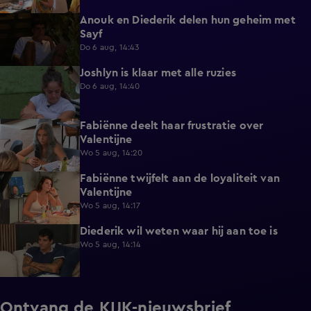
Anouk en Diederik delen hun geheim met
0:48
Sayf
Do 6 aug, 14:43
Joshlyn is klaar met alle ruzies
0:33
Do 6 aug, 14:40
Fabiënne deelt haar frustratie over
0:29
Valentijne
Wo 5 aug, 14:20
Fabiënne twijfelt aan de loyaliteit van
0:58
Valentijne
Wo 5 aug, 14:17
Diederik wil weten waar hij aan toe is
0:48
Wo 5 aug, 14:14
Ontvang de KIJK-nieuwsbrief