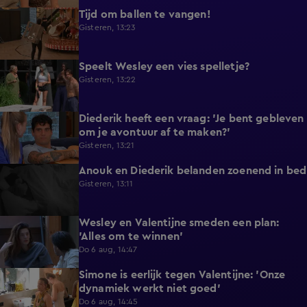
Tijd om ballen te vangen!
0:53
Gisteren, 13:23
Speelt Wesley een vies spelletje?
0:48
Gisteren, 13:22
Diederik heeft een vraag: 'Je bent gebleven
0:37
om je avontuur af te maken?'
Gisteren, 13:21
Anouk en Diederik belanden zoenend in bed
0:57
Gisteren, 13:11
Wesley en Valentijne smeden een plan:
0:26
'Alles om te winnen'
Do 6 aug, 14:47
Simone is eerlijk tegen Valentijne: 'Onze
1:12
dynamiek werkt niet goed'
Do 6 aug, 14:45