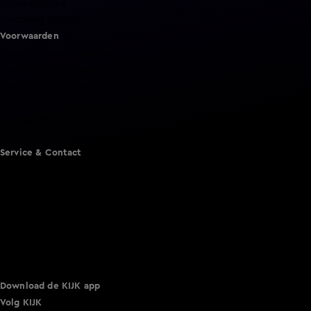
Shownieuws
Vandaag Inside
Voorwaarden
Gebruiksvoorwaarden
Cookie instellingen
Cookieverklaring
Privacyverklaring
Toegankelijkheid
Algemene voorwaarden KIJK
Service & Contact
Aanmelden voor een programma
Acties
Adverteren
Smart TV inlog
Over KIJK
Vacatures
Klantenservice
Download de KIJK app
Volg KIJK