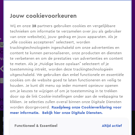
Jouw cookievoorkeuren
Wij en onze
28
partners gebruiken cookies en vergelijkbare
technieken om informatie te verzamelen over jou als gebruiker
van onze website(s), jouw gedrag en jouw apparaten. Als je
„Alle cookies accepteren” selecteert, worden
Uitzending Gemist
Populaire programma's
Zenders
Genres
trackingtechnologieën ingeschakeld om onze advertenties en
Clips
Films
Radio
Smart TV inlog
Shop
content te kunnen personaliseren, onze producten en diensten
te verbeteren en om de prestaties van advertenties en content
Volg KIJK
te meten. Als je „Huidige keuze opslaan” selecteert of je
toestemming intrekt, worden deze trackingtechnologieën
uitgeschakeld. We gebruiken dan enkel functionele en essentiële
Zoeken
cookies om de website goed te laten functioneren en veilig te
houden. Je kunt dit menu op ieder moment opnieuw openen
om je keuzes te wijzigen of om je toestemming in te trekken
door op de link Cookie-instellingen onder aan de webpagina te
Home
Uitzending Gemist
Programma's
De Bondgenoten
De
klikken. Je selecties zullen overal binnen onze Digitale Diensten
Oranjezomer
Livestreams
Shop
worden doorgevoerd.
Raadpleeg onze Cookieverklaring voor
meer informatie.
Bekijk hier onze Digitale Diensten.
De Bondgenoten
Altijd actief
Functioneel & Essentieel
Sayf is weer helemaal zen
Di 19 mei, 16:28