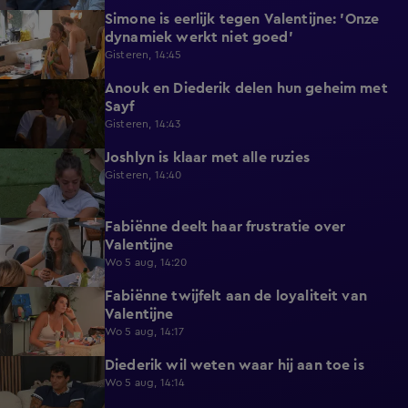
Simone is eerlijk tegen Valentijne: 'Onze
1:12
dynamiek werkt niet goed'
Gisteren, 14:45
Anouk en Diederik delen hun geheim met
0:48
Sayf
Gisteren, 14:43
Joshlyn is klaar met alle ruzies
0:33
Gisteren, 14:40
Fabiënne deelt haar frustratie over
0:29
Valentijne
Wo 5 aug, 14:20
Fabiënne twijfelt aan de loyaliteit van
0:58
Valentijne
Wo 5 aug, 14:17
Diederik wil weten waar hij aan toe is
0:48
Wo 5 aug, 14:14