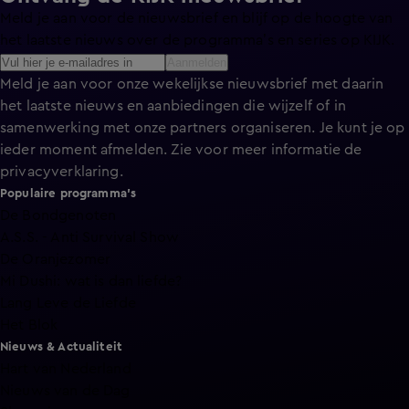
Meld je aan voor de nieuwsbrief en blijf op de hoogte van
het laatste nieuws over de programma’s en series op KIJK.
Aanmelden
Meld je aan voor onze wekelijkse nieuwsbrief met daarin
het laatste nieuws en aanbiedingen die wijzelf of in
samenwerking met onze partners organiseren. Je kunt je op
ieder moment afmelden. Zie voor meer informatie de
privacyverklaring
.
Populaire programma's
De Bondgenoten
A.S.S. - Anti Survival Show
De Oranjezomer
Mi Dushi: wat is dan liefde?
Lang Leve de Liefde
Het Blok
Nieuws & Actualiteit
Hart van Nederland
Nieuws van de Dag