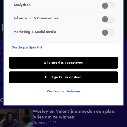
Analytisch
Sayf zoekt zijn rustmomentje op, maar Mila en Bonnie
weten niet helemaal wat ze ervan moeten denken.
Advertising & Commercieel
Marketing & Social media
Overzicht
Derde partijen lijst
Afleveringen
Clips
Alle cookies accepteren
Hoe is het nu met?
Macdate met Nick Eshuis
Terugblik
Huidige keuze opslaan
Info
Voorkeuren beheren
Clips
Wesley en Valentijne smeden een plan:
0:26
'Alles om te winnen'
Gisteren, 14:47