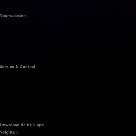
Shownieuws
Vandaag Inside
Voorwaarden
Gebruiksvoorwaarden
Cookie instellingen
Cookieverklaring
Privacyverklaring
Toegankelijkheid
Algemene voorwaarden KIJK
Service & Contact
Aanmelden voor een programma
Acties
Adverteren
Smart TV inlog
Over KIJK
Vacatures
Klantenservice
Download de KIJK app
Volg KIJK