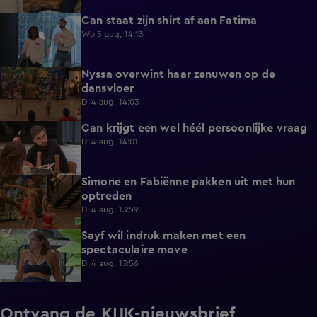
Can staat zijn shirt af aan Fatima
1:13
Wo 5 aug, 14:13
Nyssa overwint haar zenuwen op de
0:35
dansvloer
Di 4 aug, 14:03
Can krijgt een wel héél persoonlijke vraag
0:34
Di 4 aug, 14:01
Simone en Fabiënne pakken uit met hun
0:34
optreden
Di 4 aug, 13:59
Sayf wil indruk maken met een
0:41
spectaculaire move
Di 4 aug, 13:56
Ontvang de KIJK-nieuwsbrief