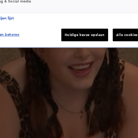
ng & Social media
jen lijst
en beheren
Huidige keuze opslaan
Alle cookie