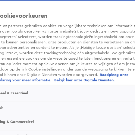
ookievoorkeuren
ze
29
partners gebruiken cookies en vergelijkbare technieken om informatie 
 over jou als gebruiker van onze website(s), jouw gedrag en jouw apparaten.
cepteren” selecteert, worden trackingtechnologieën ingeschakeld om onze 
 te kunnen personaliseren, onze producten en diensten te verbeteren en o
 van advertenties en content te meten. Als je „Huidige keuze opslaan” selecte
g intrekt, worden deze trackingtechnologieën uitgeschakeld. We gebruike
e en essentiële cookies om de website goed te laten functioneren en veilig 
enu op ieder moment opnieuw openen om je keuzes te wijzigen of om je t
 door op de link Cookie-instellingen onder aan de webpagina te klikken. Je s
ral binnen onze Digitale Diensten worden doorgevoerd.
Raadpleeg onze
laring voor meer informatie.
Bekijk hier onze Digitale Diensten.
eel & Essentieel
ch
sing & Commercieel