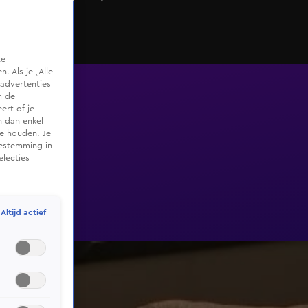
te
 Als je „Alle
advertenties
m de
ert of je
n dan enkel
te houden. Je
oestemming in
electies
Altijd actief