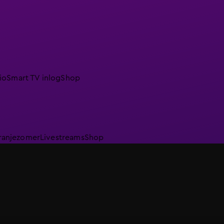
io
Smart TV inlog
Shop
ranjezomer
Livestreams
Shop