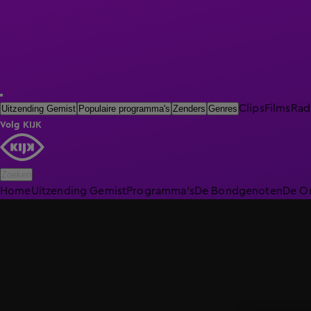
Clips
Films
Rad
Uitzending Gemist
Populaire programma's
Zenders
Genres
Volg KIJK
Zoeken
Home
Uitzending Gemist
Programma's
De Bondgenoten
De O