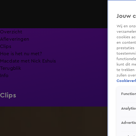
Jouw c
Wij en on
Overzicht
verzamelen
cookies ac
Afleveringen
en content
Clips
prestaties
Hoe is het nu met?
toestemmin
functionel
Macdate met Nick Eshuis
kunt dit m
Terugblik
te trekken
Info
zullen ove
Cookieverk
Clips
Function
Analytis
0:31
Adverti