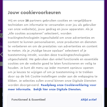
Jouw cookievoorkeuren
Wij en onze
28
partners gebruiken cookies en vergelijkbare
technieken om informatie te verzamelen over jou als gebruiker
van onze website(s), jouw gedrag en jouw apparaten. Als je
„Alle cookies accepteren” selecteert, worden
Uitzending Gemist
Populaire programma's
Zenders
Genres
trackingtechnologieën ingeschakeld om onze advertenties en
Clips
Films
Radio
Smart TV inlog
Shop
content te kunnen personaliseren, onze producten en diensten
te verbeteren en om de prestaties van advertenties en content
Volg KIJK
te meten. Als je „Huidige keuze opslaan” selecteert of je
toestemming intrekt, worden deze trackingtechnologieën
uitgeschakeld. We gebruiken dan enkel functionele en essentiële
Zoeken
cookies om de website goed te laten functioneren en veilig te
houden. Je kunt dit menu op ieder moment opnieuw openen
om je keuzes te wijzigen of om je toestemming in te trekken
door op de link Cookie-instellingen onder aan de webpagina te
Home
Uitzending Gemist
Programma's
De Bondgenoten
De
klikken. Je selecties zullen overal binnen onze Digitale Diensten
Oranjezomer
Livestreams
Shop
worden doorgevoerd.
Raadpleeg onze Cookieverklaring voor
meer informatie.
Bekijk hier onze Digitale Diensten.
De Bondgenoten
Altijd actief
Functioneel & Essentieel
Seizoen 2, aflevering 148
14 mei 2025, 19:32