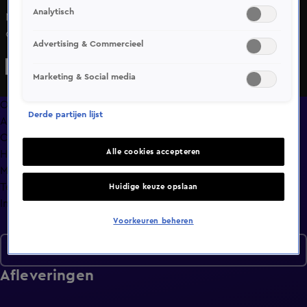
Analytisch
Nieuwe deelnemers maken hun entree, waaronder een
oude bekende.
Advertising & Commercieel
Marketing & Social media
Overzicht
Derde partijen lijst
Afleveringen
Clips
Alle cookies accepteren
Hoe is het nu met?
Macdate met Nick Eshuis
Terugblik
Huidige keuze opslaan
Info
Voorkeuren beheren
Seizoen 2
Afleveringen