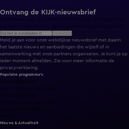
Ontvang de KIJK-nieuwsbrief
Meld je aan voor de nieuwsbrief en blijf op de hoogte van
het laatste nieuws over de programma’s en series op KIJK.
Aanmelden
Meld je aan voor onze wekelijkse nieuwsbrief met daarin
het laatste nieuws en aanbiedingen die wijzelf of in
samenwerking met onze partners organiseren. Je kunt je op
ieder moment afmelden. Zie voor meer informatie de
privacyverklaring
.
Populaire programma's
De Bondgenoten
A.S.S. - Anti Survival Show
De Oranjezomer
Mi Dushi: wat is dan liefde?
Lang Leve de Liefde
Het Blok
Nieuws & Actualiteit