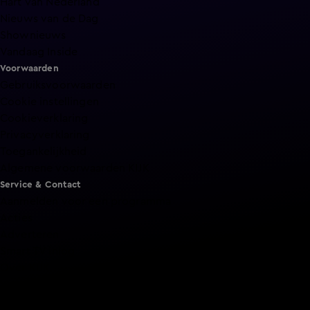
Hart van Nederland
Nieuws van de Dag
Shownieuws
Vandaag Inside
Voorwaarden
Gebruiksvoorwaarden
Cookie instellingen
Cookieverklaring
Privacyverklaring
Toegankelijkheid
Algemene voorwaarden KIJK
Service & Contact
Aanmelden voor een programma
Acties
Adverteren
Smart TV inlog
Over KIJK
Vacatures
Klantenservice