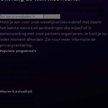
Meld je aan voor de nieuwsbrief en blijf op de hoogte van
het laatste nieuws over de programma’s en series op KIJK.
Aanmelden
Meld je aan voor onze wekelijkse nieuwsbrief met daarin
het laatste nieuws en aanbiedingen die wijzelf of in
samenwerking met onze partners organiseren. Je kunt je op
ieder moment afmelden. Zie voor meer informatie de
privacyverklaring
.
Populaire programma's
De Bondgenoten
A.S.S. - Anti Survival Show
De Oranjezomer
Mi Dushi: wat is dan liefde?
Lang Leve de Liefde
Het Blok
Nieuws & Actualiteit
Hart van Nederland
Nieuws van de Dag