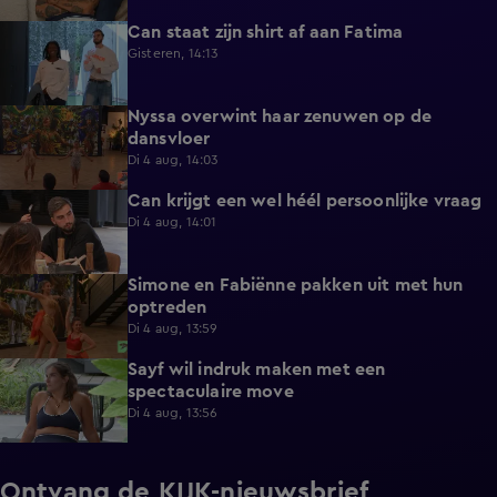
Can staat zijn shirt af aan Fatima
1:13
Gisteren, 14:13
Nyssa overwint haar zenuwen op de
0:35
dansvloer
Di 4 aug, 14:03
Can krijgt een wel héél persoonlijke vraag
0:34
Di 4 aug, 14:01
Simone en Fabiënne pakken uit met hun
0:34
optreden
Di 4 aug, 13:59
Sayf wil indruk maken met een
0:41
spectaculaire move
Di 4 aug, 13:56
Ontvang de KIJK-nieuwsbrief