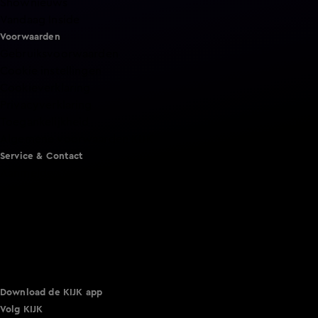
Shownieuws
Vandaag Inside
Voorwaarden
Gebruiksvoorwaarden
Cookie instellingen
Cookieverklaring
Privacyverklaring
Toegankelijkheid
Algemene voorwaarden KIJK
Service & Contact
Aanmelden voor een programma
Acties
Adverteren
Smart TV inlog
Over KIJK
Vacatures
Klantenservice
Download de KIJK app
Volg KIJK