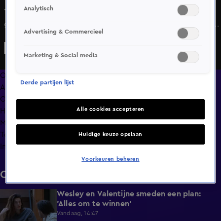
Analytisch
Tijdens de opdracht moet één iemand per bondje
gefocust blijven, terwijl de rest juist voor zoveel mogelijk
Advertising & Commercieel
afleiding zorgt.
Marketing & Social media
Overzicht
Derde partijen lijst
Afleveringen
Clips
Alle cookies accepteren
Hoe is het nu met?
Macdate met Nick Eshuis
Terugblik
Huidige keuze opslaan
Info
Voorkeuren beheren
Clips
Wesley en Valentijne smeden een plan:
0:26
'Alles om te winnen'
Vandaag, 14:47