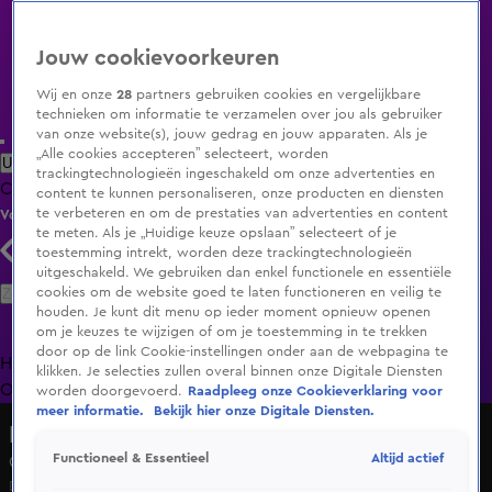
Jouw cookievoorkeuren
Wij en onze
28
partners gebruiken cookies en vergelijkbare
technieken om informatie te verzamelen over jou als gebruiker
van onze website(s), jouw gedrag en jouw apparaten. Als je
„Alle cookies accepteren” selecteert, worden
Uitzending Gemist
Populaire programma's
Zenders
Genres
trackingtechnologieën ingeschakeld om onze advertenties en
Clips
Films
Radio
Smart TV inlog
Shop
content te kunnen personaliseren, onze producten en diensten
te verbeteren en om de prestaties van advertenties en content
Volg KIJK
te meten. Als je „Huidige keuze opslaan” selecteert of je
toestemming intrekt, worden deze trackingtechnologieën
uitgeschakeld. We gebruiken dan enkel functionele en essentiële
Zoeken
cookies om de website goed te laten functioneren en veilig te
houden. Je kunt dit menu op ieder moment opnieuw openen
om je keuzes te wijzigen of om je toestemming in te trekken
door op de link Cookie-instellingen onder aan de webpagina te
Home
Uitzending Gemist
Programma's
De Bondgenoten
De
klikken. Je selecties zullen overal binnen onze Digitale Diensten
Oranjezomer
Livestreams
Shop
worden doorgevoerd.
Raadpleeg onze Cookieverklaring voor
meer informatie.
Bekijk hier onze Digitale Diensten.
De Bondgenoten
Altijd actief
Functioneel & Essentieel
Complete chaos tijdens de opdracht
Di 12 mei, 14:45