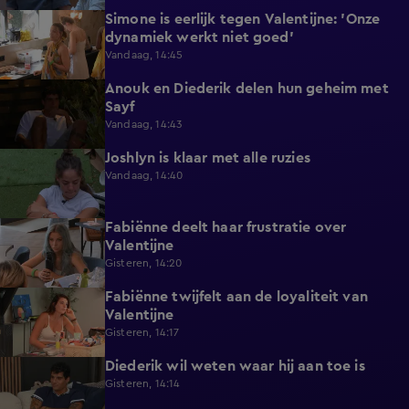
Simone is eerlijk tegen Valentijne: 'Onze
1:12
dynamiek werkt niet goed'
Vandaag, 14:45
Anouk en Diederik delen hun geheim met
0:48
Sayf
Vandaag, 14:43
Joshlyn is klaar met alle ruzies
0:33
Vandaag, 14:40
Fabiënne deelt haar frustratie over
0:29
Valentijne
Gisteren, 14:20
Fabiënne twijfelt aan de loyaliteit van
0:58
Valentijne
Gisteren, 14:17
Diederik wil weten waar hij aan toe is
0:48
Gisteren, 14:14