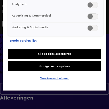
Analytisch
Het geroddel over Anouk en Diederik bereikt een
kookpunt in de loods.
Advertising & Commercieel
Marketing & Social media
Overzicht
Derde partijen lijst
Afleveringen
Clips
Alle cookies accepteren
Hoe is het nu met?
Macdate met Nick Eshuis
Terugblik
Huidige keuze opslaan
Info
Voorkeuren beheren
Seizoen 3
Afleveringen