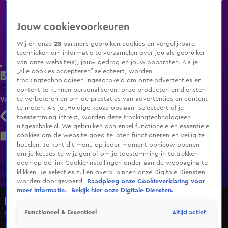
Jouw cookievoorkeuren
Wij en onze
28
partners gebruiken cookies en vergelijkbare
technieken om informatie te verzamelen over jou als gebruiker
van onze website(s), jouw gedrag en jouw apparaten. Als je
„Alle cookies accepteren” selecteert, worden
Uitzending Gemist
Populaire programma's
Zenders
Genres
trackingtechnologieën ingeschakeld om onze advertenties en
Clips
Films
Radio
Smart TV inlog
Shop
content te kunnen personaliseren, onze producten en diensten
te verbeteren en om de prestaties van advertenties en content
Volg KIJK
te meten. Als je „Huidige keuze opslaan” selecteert of je
toestemming intrekt, worden deze trackingtechnologieën
uitgeschakeld. We gebruiken dan enkel functionele en essentiële
Zoeken
cookies om de website goed te laten functioneren en veilig te
houden. Je kunt dit menu op ieder moment opnieuw openen
om je keuzes te wijzigen of om je toestemming in te trekken
door op de link Cookie-instellingen onder aan de webpagina te
Home
Uitzending Gemist
Programma's
De Bondgenoten
De
klikken. Je selecties zullen overal binnen onze Digitale Diensten
Oranjezomer
Livestreams
Shop
worden doorgevoerd.
Raadpleeg onze Cookieverklaring voor
meer informatie.
Bekijk hier onze Digitale Diensten.
De Bondgenoten
Altijd actief
Functioneel & Essentieel
Seizoen 3, aflevering 214
Do 2 juli, 21:02