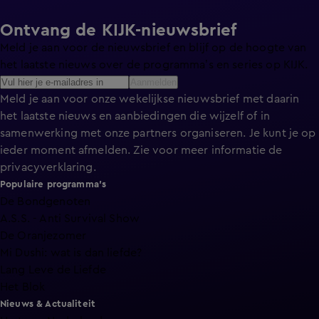
Ontvang de KIJK-nieuwsbrief
Meld je aan voor de nieuwsbrief en blijf op de hoogte van
het laatste nieuws over de programma’s en series op KIJK.
Aanmelden
Meld je aan voor onze wekelijkse nieuwsbrief met daarin
het laatste nieuws en aanbiedingen die wijzelf of in
samenwerking met onze partners organiseren. Je kunt je op
ieder moment afmelden. Zie voor meer informatie de
privacyverklaring
.
Populaire programma's
De Bondgenoten
A.S.S. - Anti Survival Show
De Oranjezomer
Mi Dushi: wat is dan liefde?
Lang Leve de Liefde
Het Blok
Nieuws & Actualiteit