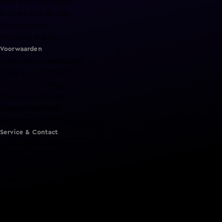
Hart van Nederland
Nieuws van de Dag
Shownieuws
Vandaag Inside
Voorwaarden
Gebruiksvoorwaarden
Cookie instellingen
Cookieverklaring
Privacyverklaring
Toegankelijkheid
Algemene voorwaarden KIJK
Service & Contact
Aanmelden voor een programma
Acties
Adverteren
Smart TV inlog
Over KIJK
Vacatures
Klantenservice