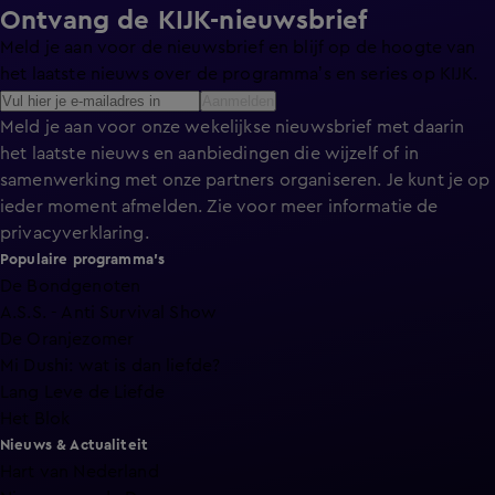
Ontvang de KIJK-nieuwsbrief
Meld je aan voor de nieuwsbrief en blijf op de hoogte van
het laatste nieuws over de programma’s en series op KIJK.
Aanmelden
Meld je aan voor onze wekelijkse nieuwsbrief met daarin
het laatste nieuws en aanbiedingen die wijzelf of in
samenwerking met onze partners organiseren. Je kunt je op
ieder moment afmelden. Zie voor meer informatie de
privacyverklaring
.
Populaire programma's
De Bondgenoten
A.S.S. - Anti Survival Show
De Oranjezomer
Mi Dushi: wat is dan liefde?
Lang Leve de Liefde
Het Blok
Nieuws & Actualiteit
Hart van Nederland