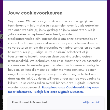
Jouw cookievoorkeuren
Wij en onze
28
partners gebruiken cookies en vergelijkbare
technieken om informatie te verzamelen over jou als gebruiker
van onze website(s), jouw gedrag en jouw apparaten. Als je
„Alle cookies accepteren” selecteert, worden
Uitzending Gemist
Populaire programma's
Zenders
Genres
trackingtechnologieën ingeschakeld om onze advertenties en
Clips
Films
Radio
Smart TV inlog
Shop
content te kunnen personaliseren, onze producten en diensten
te verbeteren en om de prestaties van advertenties en content
Volg KIJK
te meten. Als je „Huidige keuze opslaan” selecteert of je
toestemming intrekt, worden deze trackingtechnologieën
uitgeschakeld. We gebruiken dan enkel functionele en essentiële
Zoeken
cookies om de website goed te laten functioneren en veilig te
houden. Je kunt dit menu op ieder moment opnieuw openen
om je keuzes te wijzigen of om je toestemming in te trekken
door op de link Cookie-instellingen onder aan de webpagina te
Home
Uitzending Gemist
Programma's
De Bondgenoten
De
klikken. Je selecties zullen overal binnen onze Digitale Diensten
Oranjezomer
Livestreams
Shop
worden doorgevoerd.
Raadpleeg onze Cookieverklaring voor
meer informatie.
Bekijk hier onze Digitale Diensten.
De Bondgenoten
Altijd actief
Functioneel & Essentieel
Seizoen 2, aflevering 100
7 mrt 2025, 19:31