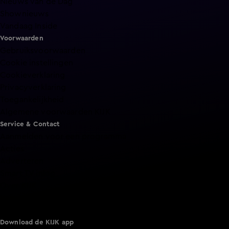
Nieuws van de Dag
Shownieuws
Vandaag Inside
Voorwaarden
Gebruiksvoorwaarden
Cookie instellingen
Cookieverklaring
Privacyverklaring
Toegankelijkheid
Algemene voorwaarden KIJK
Service & Contact
Aanmelden voor een programma
Acties
Adverteren
Smart TV inlog
Over KIJK
Vacatures
Klantenservice
Download de KIJK app