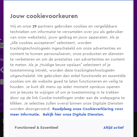
Jouw cookievoorkeuren
Wij en onze
29
partners gebruiken cookies en vergelijkbare
technieken om informatie te verzamelen over jou als gebruiker
van onze website(s), jouw gedrag en jouw apparaten. Als je
„Alle cookies accepteren” selecteert, worden
Uitzending Gemist
Populaire programma's
Zenders
Genres
trackingtechnologieën ingeschakeld om onze advertenties en
Clips
Films
Radio
Smart TV inlog
Shop
content te kunnen personaliseren, onze producten en diensten
te verbeteren en om de prestaties van advertenties en content
Volg KIJK
te meten. Als je „Huidige keuze opslaan” selecteert of je
toestemming intrekt, worden deze trackingtechnologieën
uitgeschakeld. We gebruiken dan enkel functionele en essentiële
Zoeken
cookies om de website goed te laten functioneren en veilig te
houden. Je kunt dit menu op ieder moment opnieuw openen
om je keuzes te wijzigen of om je toestemming in te trekken
door op de link Cookie-instellingen onder aan de webpagina te
Home
Uitzending Gemist
Programma's
De Bondgenoten
De
klikken. Je selecties zullen overal binnen onze Digitale Diensten
Oranjezomer
Livestreams
Shop
worden doorgevoerd.
Raadpleeg onze Cookieverklaring voor
meer informatie.
Bekijk hier onze Digitale Diensten.
De Bondgenoten
Altijd actief
Functioneel & Essentieel
Zit Roma binnenkort niet meer bij de slangen?
3 juni 2025, 19:33