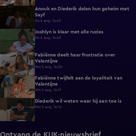
Anouk en Diederik delen hun geheim met
0:48
Sayf
Do 6 aug, 14:43
Joshlyn is klaar met alle ruzies
0:33
Do 6 aug, 14:40
Fabiënne deelt haar frustratie over
0:29
Valentijne
Wo 5 aug, 14:20
Fabiënne twijfelt aan de loyaliteit van
0:58
Valentijne
Wo 5 aug, 14:17
Diederik wil weten waar hij aan toe is
0:48
Wo 5 aug, 14:14
Ontvang de KIJK-nieuwsbrief