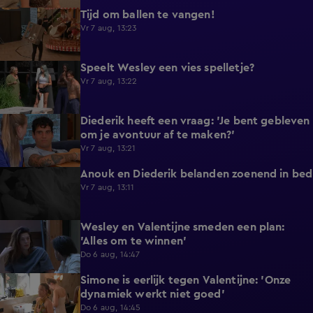
Tijd om ballen te vangen!
0:53
Vr 7 aug, 13:23
Speelt Wesley een vies spelletje?
0:48
Vr 7 aug, 13:22
Diederik heeft een vraag: 'Je bent gebleven
0:37
om je avontuur af te maken?'
Vr 7 aug, 13:21
Anouk en Diederik belanden zoenend in bed
0:57
Vr 7 aug, 13:11
Wesley en Valentijne smeden een plan:
0:26
'Alles om te winnen'
Do 6 aug, 14:47
Simone is eerlijk tegen Valentijne: 'Onze
1:12
dynamiek werkt niet goed'
Do 6 aug, 14:45