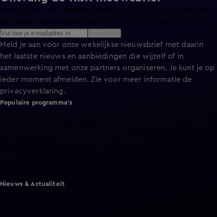
Meld je aan voor de nieuwsbrief en blijf op de hoogte van
het laatste nieuws over de programma’s en series op KIJK.
Aanmelden
Meld je aan voor onze wekelijkse nieuwsbrief met daarin
het laatste nieuws en aanbiedingen die wijzelf of in
samenwerking met onze partners organiseren. Je kunt je op
ieder moment afmelden. Zie voor meer informatie de
privacyverklaring
.
Populaire programma's
De Bondgenoten
A.S.S. - Anti Survival Show
De Oranjezomer
Mi Dushi: wat is dan liefde?
Lang Leve de Liefde
Het Blok
Nieuws & Actualiteit
Hart van Nederland
Nieuws van de Dag