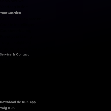
Shownieuws
Vandaag Inside
Voorwaarden
Gebruiksvoorwaarden
Cookie instellingen
Cookieverklaring
Privacyverklaring
Toegankelijkheid
Algemene voorwaarden KIJK
Service & Contact
Aanmelden voor een programma
Acties
Adverteren
Smart TV inlog
Over KIJK
Vacatures
Klantenservice
Download de KIJK app
Volg KIJK