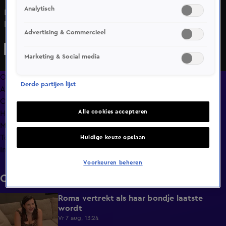
Analytisch
De slangen vinden dat Roma te veel over zich heen laat
lopen. Zal Roma nog in het bondje mogen blijven?
Advertising & Commercieel
Marketing & Social media
Overzicht
Derde partijen lijst
Afleveringen
Clips
Alle cookies accepteren
Hoe is het nu met?
Macdate met Nick Eshuis
Terugblik
Huidige keuze opslaan
Info
Voorkeuren beheren
Clips
Roma vertrekt als haar bondje laatste
0:31
wordt
Vr 7 aug, 13:24