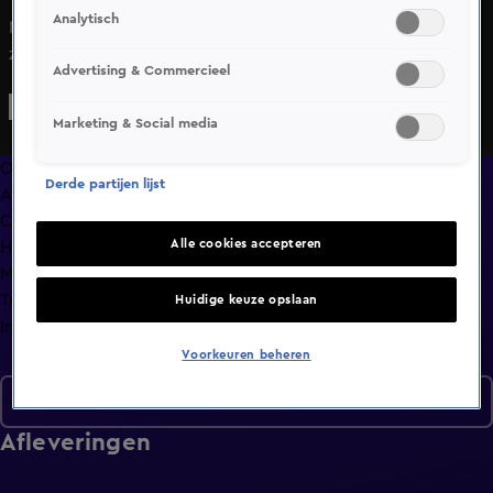
Analytisch
Nadat de Haaien de tabak van de Slangen stelen, hebben
ze het bij Perla en Desmond voorgoed verpest.
Advertising & Commercieel
Marketing & Social media
Overzicht
Derde partijen lijst
Afleveringen
Clips
Alle cookies accepteren
Hoe is het nu met?
Macdate met Nick Eshuis
Terugblik
Huidige keuze opslaan
Info
Voorkeuren beheren
Seizoen 2
Afleveringen