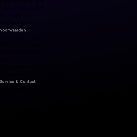
Hart van Nederland
Nieuws van de Dag
Shownieuws
Vandaag Inside
Voorwaarden
Gebruiksvoorwaarden
Cookie instellingen
Cookieverklaring
Privacyverklaring
Toegankelijkheid
Algemene voorwaarden KIJK
Service & Contact
Aanmelden voor een programma
Acties
Adverteren
Smart TV inlog
Over KIJK
Vacatures
Klantenservice