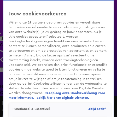
Jouw cookievoorkeuren
Wij en onze
29
partners gebruiken cookies en vergelijkbare
technieken om informatie te verzamelen over jou als gebruiker
van onze website(s), jouw gedrag en jouw apparaten. Als je
„Alle cookies accepteren” selecteert, worden
Uitzending Gemist
Populaire programma's
Zenders
Genres
trackingtechnologieën ingeschakeld om onze advertenties en
Clips
Films
Radio
Smart TV inlog
Shop
content te kunnen personaliseren, onze producten en diensten
te verbeteren en om de prestaties van advertenties en content
Volg KIJK
te meten. Als je „Huidige keuze opslaan” selecteert of je
toestemming intrekt, worden deze trackingtechnologieën
uitgeschakeld. We gebruiken dan enkel functionele en essentiële
Zoeken
cookies om de website goed te laten functioneren en veilig te
houden. Je kunt dit menu op ieder moment opnieuw openen
om je keuzes te wijzigen of om je toestemming in te trekken
door op de link Cookie-instellingen onder aan de webpagina te
Home
Uitzending Gemist
Programma's
De Bondgenoten
De
klikken. Je selecties zullen overal binnen onze Digitale Diensten
Oranjezomer
Livestreams
Shop
worden doorgevoerd.
Raadpleeg onze Cookieverklaring voor
meer informatie.
Bekijk hier onze Digitale Diensten.
De Bondgenoten
Altijd actief
Functioneel & Essentieel
Seizoen 2, aflevering 153
21 mei 2025, 19:32