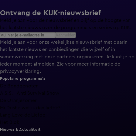
Ontvang de KIJK-nieuwsbrief
Meld je aan voor de nieuwsbrief en blijf op de hoogte van
het laatste nieuws over de programma’s en series op KIJK.
Aanmelden
Meld je aan voor onze wekelijkse nieuwsbrief met daarin
het laatste nieuws en aanbiedingen die wijzelf of in
samenwerking met onze partners organiseren. Je kunt je op
ieder moment afmelden. Zie voor meer informatie de
privacyverklaring
.
Populaire programma's
De Bondgenoten
A.S.S. - Anti Survival Show
De Oranjezomer
Mi Dushi: wat is dan liefde?
Lang Leve de Liefde
Het Blok
Nieuws & Actualiteit