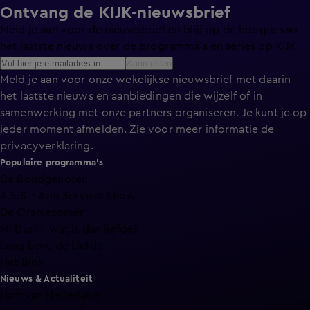
Ontvang de KIJK-nieuwsbrief
Meld je aan voor de nieuwsbrief en blijf op de hoogte van
het laatste nieuws over de programma’s en series op KIJK.
Aanmelden
Meld je aan voor onze wekelijkse nieuwsbrief met daarin
het laatste nieuws en aanbiedingen die wijzelf of in
samenwerking met onze partners organiseren. Je kunt je op
ieder moment afmelden. Zie voor meer informatie de
privacyverklaring
.
Populaire programma's
De Bondgenoten
A.S.S. - Anti Survival Show
De Oranjezomer
Mi Dushi: wat is dan liefde?
Lang Leve de Liefde
Het Blok
Nieuws & Actualiteit
Hart van Nederland