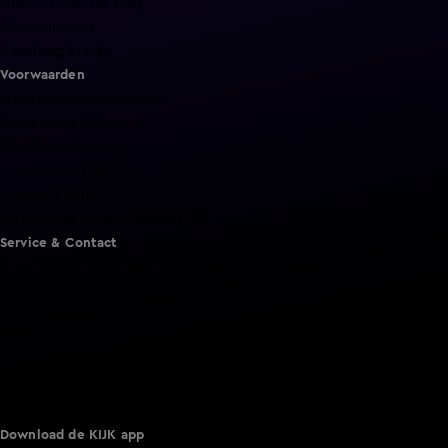
Nieuws van de Dag
Shownieuws
Vandaag Inside
Voorwaarden
Gebruiksvoorwaarden
Cookie instellingen
Cookieverklaring
Privacyverklaring
Toegankelijkheid
Algemene voorwaarden KIJK
Service & Contact
Aanmelden voor een programma
Acties
Adverteren
Smart TV inlog
Over KIJK
Vacatures
Klantenservice
Download de KIJK app