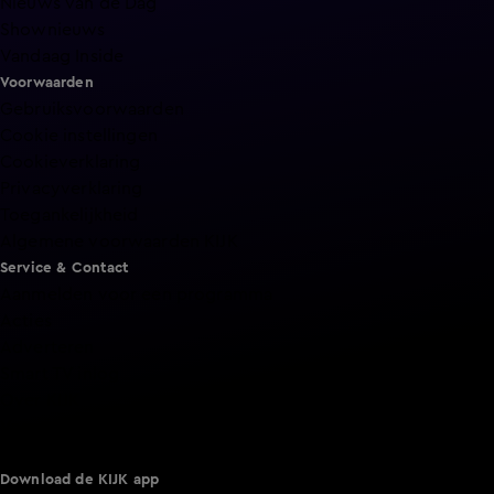
Nieuws van de Dag
Shownieuws
Vandaag Inside
Voorwaarden
Gebruiksvoorwaarden
Cookie instellingen
Cookieverklaring
Privacyverklaring
Toegankelijkheid
Algemene voorwaarden KIJK
Service & Contact
Aanmelden voor een programma
Acties
Adverteren
Smart TV inlog
Over KIJK
Vacatures
Klantenservice
Download de KIJK app