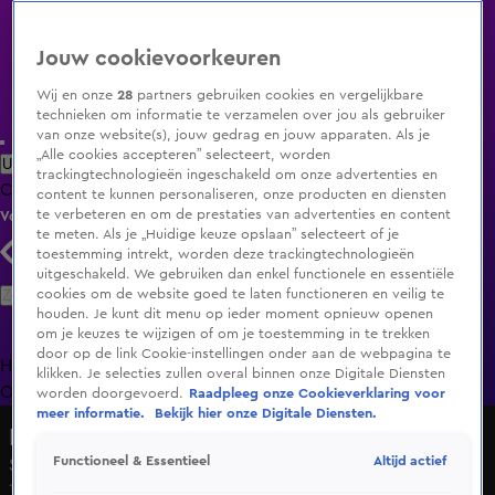
Jouw cookievoorkeuren
Wij en onze
28
partners gebruiken cookies en vergelijkbare
technieken om informatie te verzamelen over jou als gebruiker
van onze website(s), jouw gedrag en jouw apparaten. Als je
„Alle cookies accepteren” selecteert, worden
Uitzending Gemist
Populaire programma's
Zenders
Genres
trackingtechnologieën ingeschakeld om onze advertenties en
Clips
Films
Radio
Smart TV inlog
Shop
content te kunnen personaliseren, onze producten en diensten
te verbeteren en om de prestaties van advertenties en content
Volg KIJK
te meten. Als je „Huidige keuze opslaan” selecteert of je
toestemming intrekt, worden deze trackingtechnologieën
uitgeschakeld. We gebruiken dan enkel functionele en essentiële
Zoeken
cookies om de website goed te laten functioneren en veilig te
houden. Je kunt dit menu op ieder moment opnieuw openen
om je keuzes te wijzigen of om je toestemming in te trekken
door op de link Cookie-instellingen onder aan de webpagina te
Home
Uitzending Gemist
Programma's
De Bondgenoten
De
klikken. Je selecties zullen overal binnen onze Digitale Diensten
Oranjezomer
Livestreams
Shop
worden doorgevoerd.
Raadpleeg onze Cookieverklaring voor
meer informatie.
Bekijk hier onze Digitale Diensten.
De Bondgenoten
Altijd actief
Functioneel & Essentieel
Seizoen 2, aflevering 147
13 mei 2025, 19:32