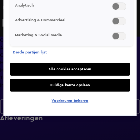
Analytisch
De finale is begonnen. Wie wint de 100.000 euro?
Advertising & Commercieel
Marketing & Social media
Overzicht
Afleveringen
Derde partijen lijst
Clips
Hoe is het nu met?
Alle cookies accepteren
Macdate met Nick Eshuis
Terugblik
Info
Huidige keuze opslaan
Voorkeuren beheren
Seizoen 2
Afleveringen