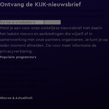
Ontvang de KIJK-nieuwsbrief
Meld je aan voor de nieuwsbrief en blijf op de hoogte van
het laatste nieuws over de programma’s en series op KIJK.
Aanmelden
Meld je aan voor onze wekelijkse nieuwsbrief met daarin
het laatste nieuws en aanbiedingen die wijzelf of in
samenwerking met onze partners organiseren. Je kunt je op
ieder moment afmelden. Zie voor meer informatie de
privacyverklaring
.
Populaire programma's
De Bondgenoten
A.S.S. - Anti Survival Show
De Oranjezomer
Mi Dushi: wat is dan liefde?
Lang Leve de Liefde
Het Blok
Nieuws & Actualiteit
Hart van Nederland