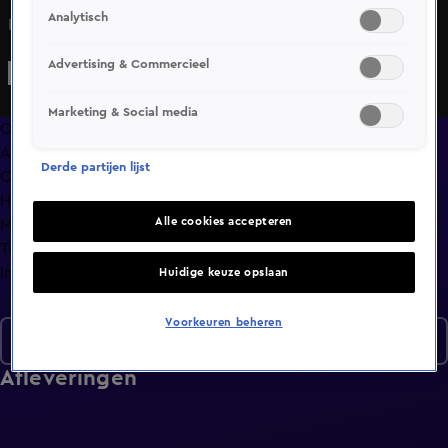
Analytisch
Robert verliest het vertrouwen van zijn bondje.
Advertising & Commercieel
Marketing & Social media
Overzicht
Afleveringen
Derde partijen lijst
Clips
Hoe is het nu met?
Alle cookies accepteren
Macdate met Nick Eshuis
Terugblik
Info
Huidige keuze opslaan
Voorkeuren beheren
Seizoen 2
Afleveringen