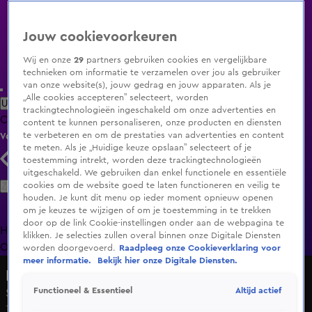
Jouw cookievoorkeuren
Wij en onze
29
partners gebruiken cookies en vergelijkbare
technieken om informatie te verzamelen over jou als gebruiker
van onze website(s), jouw gedrag en jouw apparaten. Als je
„Alle cookies accepteren” selecteert, worden
Uitzending Gemist
Populaire programma's
Zenders
Genres
trackingtechnologieën ingeschakeld om onze advertenties en
Clips
Films
Radio
Smart TV inlog
Shop
content te kunnen personaliseren, onze producten en diensten
te verbeteren en om de prestaties van advertenties en content
Volg KIJK
te meten. Als je „Huidige keuze opslaan” selecteert of je
toestemming intrekt, worden deze trackingtechnologieën
uitgeschakeld. We gebruiken dan enkel functionele en essentiële
Zoeken
cookies om de website goed te laten functioneren en veilig te
houden. Je kunt dit menu op ieder moment opnieuw openen
om je keuzes te wijzigen of om je toestemming in te trekken
door op de link Cookie-instellingen onder aan de webpagina te
Home
Uitzending Gemist
Programma's
De Bondgenoten
De
klikken. Je selecties zullen overal binnen onze Digitale Diensten
Oranjezomer
Livestreams
Shop
worden doorgevoerd.
Raadpleeg onze Cookieverklaring voor
meer informatie.
Bekijk hier onze Digitale Diensten.
De Bondgenoten
Altijd actief
Functioneel & Essentieel
Seizoen 2, aflevering 82
11 feb 2025, 19:31