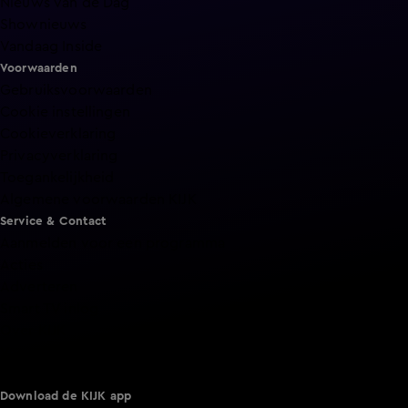
Nieuws van de Dag
Shownieuws
Vandaag Inside
Voorwaarden
Gebruiksvoorwaarden
Cookie instellingen
Cookieverklaring
Privacyverklaring
Toegankelijkheid
Algemene voorwaarden KIJK
Service & Contact
Aanmelden voor een programma
Acties
Adverteren
Smart TV inlog
Over KIJK
Vacatures
Klantenservice
Download de KIJK app