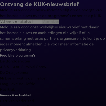
Ontvang de KIJK-nieuwsbrief
Meld je aan voor de nieuwsbrief en blijf op de hoogte van
het laatste nieuws over de programma’s en series op KIJK.
Aanmelden
Meld je aan voor onze wekelijkse nieuwsbrief met daarin
het laatste nieuws en aanbiedingen die wijzelf of in
samenwerking met onze partners organiseren. Je kunt je op
ieder moment afmelden. Zie voor meer informatie de
privacyverklaring
.
Populaire programma's
De Bondgenoten
A.S.S. - Anti Survival Show
De Oranjezomer
Mi Dushi: wat is dan liefde?
Lang Leve de Liefde
Het Blok
Nieuws & Actualiteit
Hart van Nederland