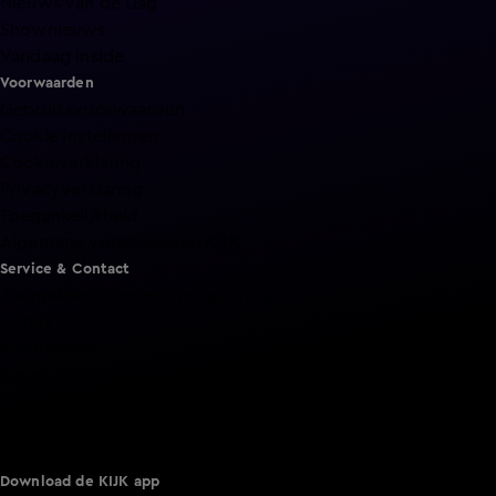
Nieuws van de Dag
Shownieuws
Vandaag Inside
Voorwaarden
Gebruiksvoorwaarden
Cookie instellingen
Cookieverklaring
Privacyverklaring
Toegankelijkheid
Algemene voorwaarden KIJK
Service & Contact
Aanmelden voor een programma
Acties
Adverteren
Smart TV inlog
Over KIJK
Vacatures
Klantenservice
Download de KIJK app