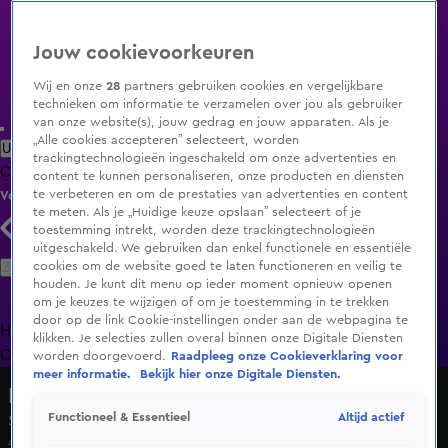
Jouw cookievoorkeuren
Wij en onze
28
partners gebruiken cookies en vergelijkbare
technieken om informatie te verzamelen over jou als gebruiker
van onze website(s), jouw gedrag en jouw apparaten. Als je
„Alle cookies accepteren” selecteert, worden
Uitzending Gemist
Populaire programma's
Zenders
Genres
trackingtechnologieën ingeschakeld om onze advertenties en
Clips
Films
Radio
Smart TV inlog
Shop
content te kunnen personaliseren, onze producten en diensten
te verbeteren en om de prestaties van advertenties en content
Volg KIJK
te meten. Als je „Huidige keuze opslaan” selecteert of je
toestemming intrekt, worden deze trackingtechnologieën
uitgeschakeld. We gebruiken dan enkel functionele en essentiële
Zoeken
cookies om de website goed te laten functioneren en veilig te
houden. Je kunt dit menu op ieder moment opnieuw openen
om je keuzes te wijzigen of om je toestemming in te trekken
door op de link Cookie-instellingen onder aan de webpagina te
Home
Uitzending Gemist
Programma's
De Bondgenoten
De
klikken. Je selecties zullen overal binnen onze Digitale Diensten
Oranjezomer
Livestreams
Shop
worden doorgevoerd.
Raadpleeg onze Cookieverklaring voor
meer informatie.
Bekijk hier onze Digitale Diensten.
De Bondgenoten
Altijd actief
Functioneel & Essentieel
Seizoen 2, aflevering 163
4 juni 2025, 19:32