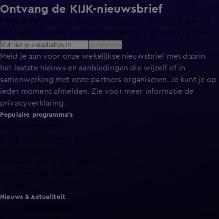
Ontvang de KIJK-nieuwsbrief
Meld je aan voor de nieuwsbrief en blijf op de hoogte van
het laatste nieuws over de programma’s en series op KIJK.
Aanmelden
Meld je aan voor onze wekelijkse nieuwsbrief met daarin
het laatste nieuws en aanbiedingen die wijzelf of in
samenwerking met onze partners organiseren. Je kunt je op
ieder moment afmelden. Zie voor meer informatie de
privacyverklaring
.
Populaire programma's
De Bondgenoten
A.S.S. - Anti Survival Show
De Oranjezomer
Mi Dushi: wat is dan liefde?
Lang Leve de Liefde
Het Blok
Nieuws & Actualiteit
Hart van Nederland