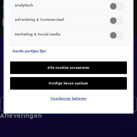
Analytisch
Roma moet El Che opeens flink verdedigen.
Advertising & Commercieel
Marketing & Social media
Overzicht
Afleveringen
Derde partijen lijst
Clips
Hoe is het nu met?
Alle cookies accepteren
Macdate met Nick Eshuis
Terugblik
Info
Huidige keuze opslaan
Voorkeuren beheren
Seizoen 2
Afleveringen