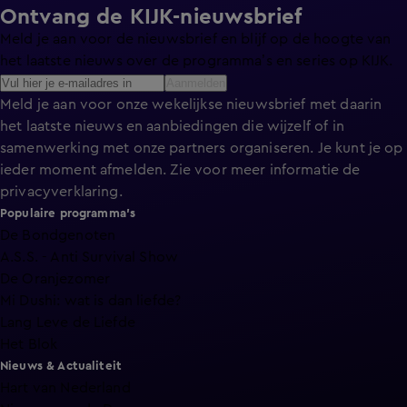
Ontvang de KIJK-nieuwsbrief
Meld je aan voor de nieuwsbrief en blijf op de hoogte van
het laatste nieuws over de programma’s en series op KIJK.
Aanmelden
Meld je aan voor onze wekelijkse nieuwsbrief met daarin
het laatste nieuws en aanbiedingen die wijzelf of in
samenwerking met onze partners organiseren. Je kunt je op
ieder moment afmelden. Zie voor meer informatie de
privacyverklaring
.
Populaire programma's
De Bondgenoten
A.S.S. - Anti Survival Show
De Oranjezomer
Mi Dushi: wat is dan liefde?
Lang Leve de Liefde
Het Blok
Nieuws & Actualiteit
Hart van Nederland