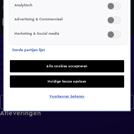
Analytisch
El Che krijgt de handen niet op elkaar voor zijn rapbattle.
Advertising & Commercieel
Marketing & Social media
Overzicht
Afleveringen
Derde partijen lijst
Clips
Hoe is het nu met?
Alle cookies accepteren
Macdate met Nick Eshuis
Terugblik
Info
Huidige keuze opslaan
Voorkeuren beheren
Seizoen 2
Afleveringen