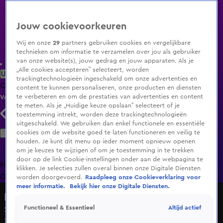
Jouw cookievoorkeuren
Wij en onze
29
partners gebruiken cookies en vergelijkbare
technieken om informatie te verzamelen over jou als gebruiker
van onze website(s), jouw gedrag en jouw apparaten. Als je
„Alle cookies accepteren” selecteert, worden
Uitzending Gemist
Populaire programma's
Zenders
Genres
trackingtechnologieën ingeschakeld om onze advertenties en
Clips
Films
Radio
Smart TV inlog
Shop
content te kunnen personaliseren, onze producten en diensten
te verbeteren en om de prestaties van advertenties en content
Volg KIJK
te meten. Als je „Huidige keuze opslaan” selecteert of je
toestemming intrekt, worden deze trackingtechnologieën
uitgeschakeld. We gebruiken dan enkel functionele en essentiële
Zoeken
cookies om de website goed te laten functioneren en veilig te
houden. Je kunt dit menu op ieder moment opnieuw openen
om je keuzes te wijzigen of om je toestemming in te trekken
door op de link Cookie-instellingen onder aan de webpagina te
Home
Uitzending Gemist
Programma's
De Bondgenoten
De
klikken. Je selecties zullen overal binnen onze Digitale Diensten
Oranjezomer
Livestreams
Shop
worden doorgevoerd.
Raadpleeg onze Cookieverklaring voor
meer informatie.
Bekijk hier onze Digitale Diensten.
De Bondgenoten
Altijd actief
Functioneel & Essentieel
Seizoen 2, aflevering 118
2 apr 2025, 19:32