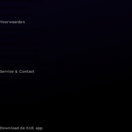
Nieuws van de Dag
Shownieuws
Vandaag Inside
Voorwaarden
Gebruiksvoorwaarden
Cookie instellingen
Cookieverklaring
Privacyverklaring
Toegankelijkheid
Algemene voorwaarden KIJK
Service & Contact
Aanmelden voor een programma
Acties
Adverteren
Smart TV inlog
Over KIJK
Vacatures
Klantenservice
Download de KIJK app