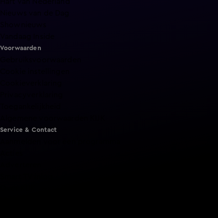
Hart van Nederland
Nieuws van de Dag
Shownieuws
Vandaag Inside
Voorwaarden
Gebruiksvoorwaarden
Cookie instellingen
Cookieverklaring
Privacyverklaring
Toegankelijkheid
Algemene voorwaarden KIJK
Service & Contact
Aanmelden voor een programma
Acties
Adverteren
Smart TV inlog
Over KIJK
Vacatures
Klantenservice