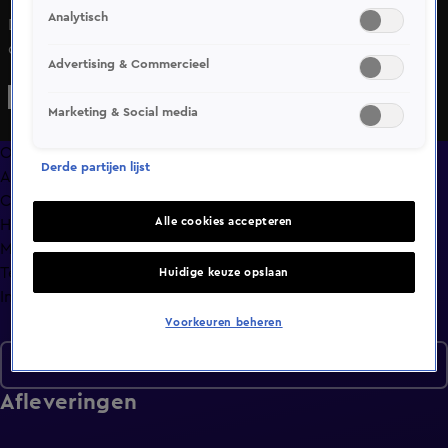
Analytisch
De start van een nieuwe cyclus begint met 4 nieuwe
deelnemers en het vormen van nieuwe bondjes.
Advertising & Commercieel
Marketing & Social media
Overzicht
Derde partijen lijst
Afleveringen
Clips
Alle cookies accepteren
Hoe is het nu met?
Macdate met Nick Eshuis
Terugblik
Huidige keuze opslaan
Info
Voorkeuren beheren
Seizoen 1
Afleveringen