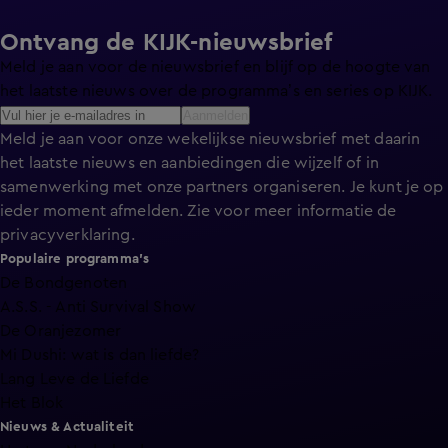
Ontvang de KIJK-nieuwsbrief
Meld je aan voor de nieuwsbrief en blijf op de hoogte van
het laatste nieuws over de programma’s en series op KIJK.
Aanmelden
Meld je aan voor onze wekelijkse nieuwsbrief met daarin
het laatste nieuws en aanbiedingen die wijzelf of in
samenwerking met onze partners organiseren. Je kunt je op
ieder moment afmelden. Zie voor meer informatie de
privacyverklaring
.
Populaire programma's
De Bondgenoten
A.S.S. - Anti Survival Show
De Oranjezomer
Mi Dushi: wat is dan liefde?
Lang Leve de Liefde
Het Blok
Nieuws & Actualiteit