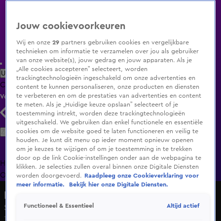
Jouw cookievoorkeuren
Wij en onze
29
partners gebruiken cookies en vergelijkbare
technieken om informatie te verzamelen over jou als gebruiker
van onze website(s), jouw gedrag en jouw apparaten. Als je
„Alle cookies accepteren” selecteert, worden
Uitzending Gemist
Populaire programma's
Zenders
Genres
trackingtechnologieën ingeschakeld om onze advertenties en
Clips
Films
Radio
Smart TV inlog
Shop
content te kunnen personaliseren, onze producten en diensten
te verbeteren en om de prestaties van advertenties en content
Volg KIJK
te meten. Als je „Huidige keuze opslaan” selecteert of je
toestemming intrekt, worden deze trackingtechnologieën
uitgeschakeld. We gebruiken dan enkel functionele en essentiële
Zoeken
cookies om de website goed te laten functioneren en veilig te
houden. Je kunt dit menu op ieder moment opnieuw openen
om je keuzes te wijzigen of om je toestemming in te trekken
door op de link Cookie-instellingen onder aan de webpagina te
Home
Uitzending Gemist
Programma's
De Bondgenoten
De
klikken. Je selecties zullen overal binnen onze Digitale Diensten
Oranjezomer
Livestreams
Shop
worden doorgevoerd.
Raadpleeg onze Cookieverklaring voor
meer informatie.
Bekijk hier onze Digitale Diensten.
De Bondgenoten
Altijd actief
Functioneel & Essentieel
Seizoen 1, aflevering 189
11 juli 2024, 19:30