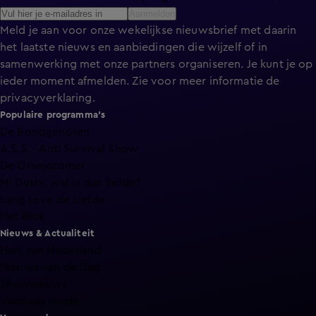
Aanmelden
Meld je aan voor onze wekelijkse nieuwsbrief met daarin
het laatste nieuws en aanbiedingen die wijzelf of in
samenwerking met onze partners organiseren. Je kunt je op
ieder moment afmelden. Zie voor meer informatie de
privacyverklaring
.
Populaire programma's
De Bondgenoten
A.S.S. - Anti Survival Show
De Oranjezomer
Mi Dushi: wat is dan liefde?
Lang Leve de Liefde
Het Blok
Nieuws & Actualiteit
Hart van Nederland
Nieuws van de Dag
Shownieuws
Vandaag Inside