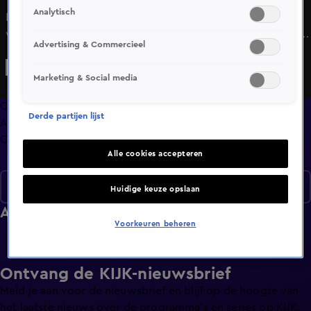
Analytisch
De 71-jarige Henriette springt uit een vliegtuig, we
verrassen Dianne die haar nier doneerde met een vakantie
Advertising & Commercieel
en Ron ontmoet zijn grote held Bouke.
Marketing & Social media
Overzicht
Derde partijen lijst
Afleveringen
Clips
Alle cookies accepteren
Seizoen 1
Huidige keuze opslaan
Afleveringen
Voorkeuren beheren
Ontvang de KIJK-nieuwsbrief
Meld je aan voor de nieuwsbrief en blijf op de hoogte van
het laatste nieuws over de programma’s en series op KIJK.