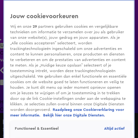
Jouw cookievoorkeuren
Wij en onze
29
partners gebruiken cookies en vergelijkbare
technieken om informatie te verzamelen over jou als gebruiker
van onze website(s), jouw gedrag en jouw apparaten. Als je
„Alle cookies accepteren” selecteert, worden
Uitzending Gemist
Populaire programma's
Zenders
Genres
trackingtechnologieën ingeschakeld om onze advertenties en
Clips
Films
Radio
Smart TV inlog
Shop
content te kunnen personaliseren, onze producten en diensten
te verbeteren en om de prestaties van advertenties en content
Volg KIJK
te meten. Als je „Huidige keuze opslaan” selecteert of je
toestemming intrekt, worden deze trackingtechnologieën
uitgeschakeld. We gebruiken dan enkel functionele en essentiële
Zoeken
cookies om de website goed te laten functioneren en veilig te
houden. Je kunt dit menu op ieder moment opnieuw openen
om je keuzes te wijzigen of om je toestemming in te trekken
door op de link Cookie-instellingen onder aan de webpagina te
Home
Uitzending Gemist
Programma's
De Bondgenoten
De
klikken. Je selecties zullen overal binnen onze Digitale Diensten
Oranjezomer
Livestreams
Shop
worden doorgevoerd.
Raadpleeg onze Cookieverklaring voor
meer informatie.
Bekijk hier onze Digitale Diensten.
De Beste Wensen
Altijd actief
Functioneel & Essentieel
Seizoen 1, aflevering 6
27 dec 2024, 20:28