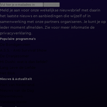
Aanmelden
Meld je aan voor onze wekelijkse nieuwsbrief met daarin
het laatste nieuws en aanbiedingen die wijzelf of in
samenwerking met onze partners organiseren. Je kunt je op
ieder moment afmelden. Zie voor meer informatie de
privacyverklaring
.
Populaire programma's
De Bondgenoten
A.S.S. - Anti Survival Show
De Oranjezomer
Mi Dushi: wat is dan liefde?
Lang Leve de Liefde
Het Blok
Nieuws & Actualiteit
Hart van Nederland
Nieuws van de Dag
Shownieuws
Vandaag Inside