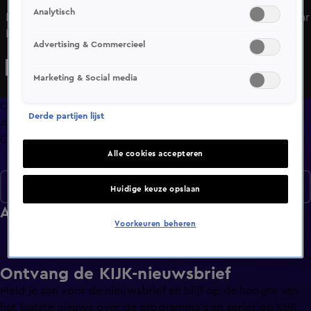
Analytisch
De presentatoren herenigen de Curaçaose Poppy met haar
broer in Nederland, zet DI-RECT een speurtocht uit en
Advertising & Commercieel
wordt er gezocht naar het Noorderlicht.
Marketing & Social media
Overzicht
Derde partijen lijst
Afleveringen
Clips
Alle cookies accepteren
Seizoen 1
Huidige keuze opslaan
Afleveringen
Voorkeuren beheren
Ontvang de KIJK-nieuwsbrief
Meld je aan voor de nieuwsbrief en blijf op de hoogte van
het laatste nieuws over de programma’s en series op KIJK.