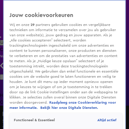
Jouw cookievoorkeuren
Wij en onze
29
partners gebruiken cookies en vergelijkbare
technieken om informatie te verzamelen over jou als gebruiker
van onze website(s), jouw gedrag en jouw apparaten. Als je
„Alle cookies accepteren” selecteert, worden
Uitzending Gemist
Populaire programma's
Zenders
Genres
trackingtechnologieën ingeschakeld om onze advertenties en
Clips
Films
Radio
Smart TV inlog
Shop
content te kunnen personaliseren, onze producten en diensten
te verbeteren en om de prestaties van advertenties en content
Volg KIJK
te meten. Als je „Huidige keuze opslaan” selecteert of je
toestemming intrekt, worden deze trackingtechnologieën
uitgeschakeld. We gebruiken dan enkel functionele en essentiële
Zoeken
cookies om de website goed te laten functioneren en veilig te
houden. Je kunt dit menu op ieder moment opnieuw openen
om je keuzes te wijzigen of om je toestemming in te trekken
door op de link Cookie-instellingen onder aan de webpagina te
Home
Uitzending Gemist
Programma's
De Bondgenoten
De
klikken. Je selecties zullen overal binnen onze Digitale Diensten
Oranjezomer
Livestreams
Shop
worden doorgevoerd.
Raadpleeg onze Cookieverklaring voor
meer informatie.
Bekijk hier onze Digitale Diensten.
De Beste Wensen
Altijd actief
Functioneel & Essentieel
Seizoen 1, aflevering 3
18 dec 2024, 20:29