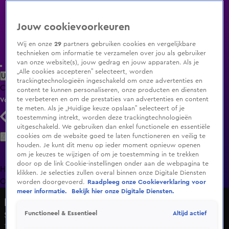
Jouw cookievoorkeuren
Wij en onze
29
partners gebruiken cookies en vergelijkbare
technieken om informatie te verzamelen over jou als gebruiker
van onze website(s), jouw gedrag en jouw apparaten. Als je
„Alle cookies accepteren” selecteert, worden
Uitzending Gemist
Populaire programma's
Zenders
Genres
trackingtechnologieën ingeschakeld om onze advertenties en
Clips
Films
Radio
Smart TV inlog
Shop
content te kunnen personaliseren, onze producten en diensten
te verbeteren en om de prestaties van advertenties en content
Volg KIJK
te meten. Als je „Huidige keuze opslaan” selecteert of je
toestemming intrekt, worden deze trackingtechnologieën
uitgeschakeld. We gebruiken dan enkel functionele en essentiële
Zoeken
cookies om de website goed te laten functioneren en veilig te
houden. Je kunt dit menu op ieder moment opnieuw openen
om je keuzes te wijzigen of om je toestemming in te trekken
door op de link Cookie-instellingen onder aan de webpagina te
Home
Uitzending Gemist
Programma's
De Bondgenoten
De
klikken. Je selecties zullen overal binnen onze Digitale Diensten
Oranjezomer
Livestreams
Shop
worden doorgevoerd.
Raadpleeg onze Cookieverklaring voor
meer informatie.
Bekijk hier onze Digitale Diensten.
De Auto Van...
Altijd actief
Functioneel & Essentieel
Seizoen De Auto Van..., aflevering 7
11 dec 2023, 23:05