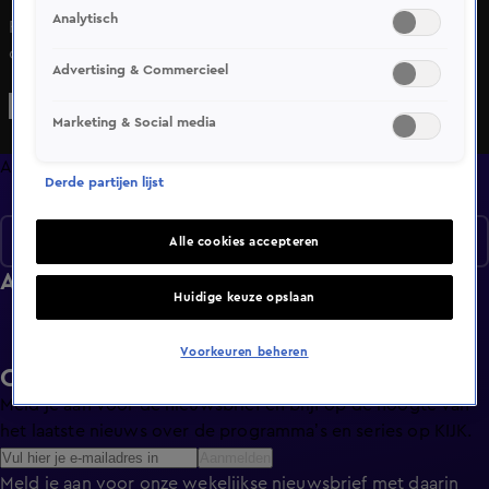
Analytisch
Frank van der Slot, beter bekend als Slotta, maakte de
overstap van voormalig E-sporter naar een succesvolle
Advertising & Commercieel
YouTuber en presentator. Met meer dan 80 miljoen views
op YouTube behoort hij snel tot de top in Nederland,
Marketing & Social media
dankzij zijn humor en zelfspot. Ontdek hoe hij deze
successen heeft bereikt, hoe hij omgaat met financiële
Afleveringen
Derde partijen lijst
aspecten, en zoals gebruikelijk starten we met het verhaal
achter zijn auto in: De Auto Van Slotta!
De Auto Van...
Alle cookies accepteren
Afleveringen
Huidige keuze opslaan
Voorkeuren beheren
Ontvang de KIJK-nieuwsbrief
Meld je aan voor de nieuwsbrief en blijf op de hoogte van
het laatste nieuws over de programma’s en series op KIJK.
Aanmelden
Meld je aan voor onze wekelijkse nieuwsbrief met daarin