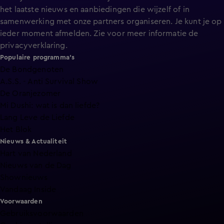
het laatste nieuws en aanbiedingen die wijzelf of in
samenwerking met onze partners organiseren. Je kunt je op
ieder moment afmelden. Zie voor meer informatie de
privacyverklaring
.
Populaire programma's
De Bondgenoten
A.S.S. - Anti Survival Show
De Oranjezomer
Mi Dushi: wat is dan liefde?
Lang Leve de Liefde
Het Blok
Nieuws & Actualiteit
Hart van Nederland
Nieuws van de Dag
Shownieuws
Vandaag Inside
Voorwaarden
Gebruiksvoorwaarden