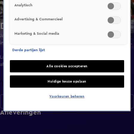
Analytisch
Advertising & Commercieel
De Auto Van...
Marketing & Social media
Jay-Jay Boske stapt in de auto bij artiesten, ondernemers,
influencers en BN'ers en samen delen ze verhalen over de
auto en hun leven.
Derde partijen lijst
Laatste
aflevering
Alle cookies accepteren
Afleveringen
Huidige keuze opslaan
Voorkeuren beheren
De Auto Van...
Afleveringen