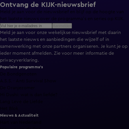
Ontvang de KIJK-nieuwsbrief
Meld je aan voor de nieuwsbrief en blijf op de hoogte van
het laatste nieuws over de programma’s en series op KIJK.
Aanmelden
Meld je aan voor onze wekelijkse nieuwsbrief met daarin
het laatste nieuws en aanbiedingen die wijzelf of in
samenwerking met onze partners organiseren. Je kunt je op
ieder moment afmelden. Zie voor meer informatie de
privacyverklaring
.
Populaire programma's
De Bondgenoten
A.S.S. - Anti Survival Show
De Oranjezomer
Mi Dushi: wat is dan liefde?
Lang Leve de Liefde
Het Blok
Nieuws & Actualiteit
Hart van Nederland