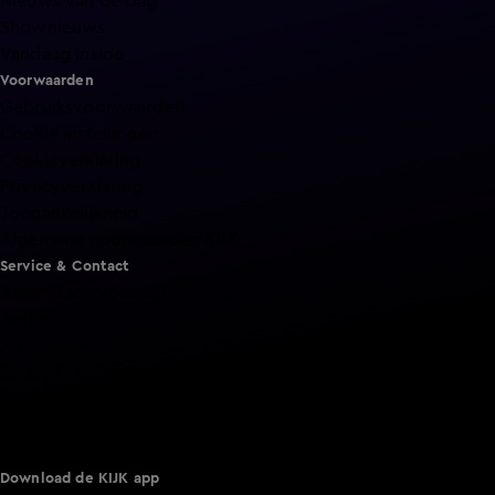
Nieuws van de Dag
Shownieuws
Vandaag Inside
Voorwaarden
Gebruiksvoorwaarden
Cookie instellingen
Cookieverklaring
Privacyverklaring
Toegankelijkheid
Algemene voorwaarden KIJK
Service & Contact
Aanmelden voor een programma
Acties
Adverteren
Smart TV inlog
Over KIJK
Vacatures
Klantenservice
Download de KIJK app