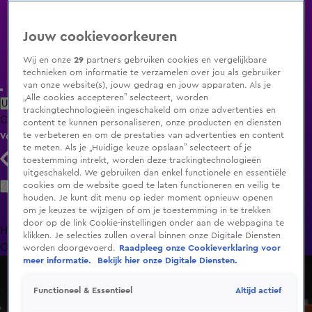
Jouw cookievoorkeuren
Wij en onze
29
partners gebruiken cookies en vergelijkbare
technieken om informatie te verzamelen over jou als gebruiker
van onze website(s), jouw gedrag en jouw apparaten. Als je
„Alle cookies accepteren” selecteert, worden
Uitzending Gemist
Populaire programma's
Zenders
Genres
trackingtechnologieën ingeschakeld om onze advertenties en
Clips
Films
Radio
Smart TV inlog
Shop
content te kunnen personaliseren, onze producten en diensten
te verbeteren en om de prestaties van advertenties en content
Volg KIJK
te meten. Als je „Huidige keuze opslaan” selecteert of je
toestemming intrekt, worden deze trackingtechnologieën
uitgeschakeld. We gebruiken dan enkel functionele en essentiële
Zoeken
cookies om de website goed te laten functioneren en veilig te
houden. Je kunt dit menu op ieder moment opnieuw openen
om je keuzes te wijzigen of om je toestemming in te trekken
door op de link Cookie-instellingen onder aan de webpagina te
Home
Uitzending Gemist
Programma's
De Bondgenoten
De
klikken. Je selecties zullen overal binnen onze Digitale Diensten
Oranjezomer
Livestreams
Shop
worden doorgevoerd.
Raadpleeg onze Cookieverklaring voor
meer informatie.
Bekijk hier onze Digitale Diensten.
Altijd actief
Functioneel & Essentieel