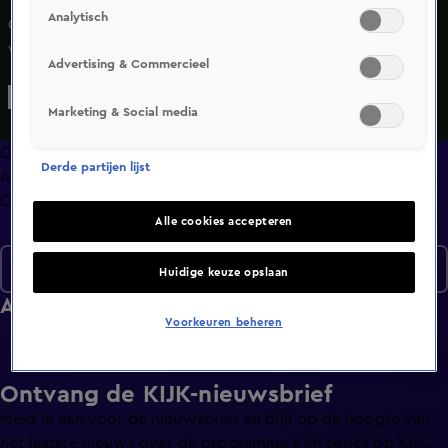
Analytisch
Ook in het nieuwe seizoen van De Alleskunner draait het
weer om alledaagse spelletjes. Zo moeten de kandidaten
Advertising & Commercieel
in de eerste aflevering zo snel mogelijk alle zoetjes uit een
zoetjesdispenser zien te schudden, pizzadozen vouwen en
Marketing & Social media
een onderbroek in een wasmand slingeren... met hun voet.
Ogenschijnlijk simpel, maar onder de druk om niet als
Overzicht
Derde partijen lijst
laatste te eindigen, zorgen deze opdrachten voor grote
Afleveringen
stress. Want niemand van de honderd deelnemers wil al in
Clips
de eerste aflevering naar huis.
Alle cookies accepteren
Seizoen 5
Huidige keuze opslaan
Afleveringen
Voorkeuren beheren
Ontvang de KIJK-nieuwsbrief
Meld je aan voor de nieuwsbrief en blijf op de hoogte van
het laatste nieuws over de programma’s en series op KIJK.