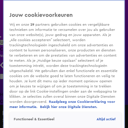
Jouw cookievoorkeuren
Wij en onze
29
partners gebruiken cookies en vergelijkbare
technieken om informatie te verzamelen over jou als gebruiker
van onze website(s), jouw gedrag en jouw apparaten. Als je
„Alle cookies accepteren” selecteert, worden
Uitzending Gemist
Populaire programma's
Zenders
Genres
trackingtechnologieën ingeschakeld om onze advertenties en
Clips
Films
Radio
Smart TV inlog
Shop
content te kunnen personaliseren, onze producten en diensten
te verbeteren en om de prestaties van advertenties en content
Volg KIJK
te meten. Als je „Huidige keuze opslaan” selecteert of je
toestemming intrekt, worden deze trackingtechnologieën
uitgeschakeld. We gebruiken dan enkel functionele en essentiële
Zoeken
cookies om de website goed te laten functioneren en veilig te
houden. Je kunt dit menu op ieder moment opnieuw openen
om je keuzes te wijzigen of om je toestemming in te trekken
door op de link Cookie-instellingen onder aan de webpagina te
Home
Uitzending Gemist
Programma's
De Bondgenoten
De
klikken. Je selecties zullen overal binnen onze Digitale Diensten
Oranjezomer
Livestreams
Shop
worden doorgevoerd.
Raadpleeg onze Cookieverklaring voor
meer informatie.
Bekijk hier onze Digitale Diensten.
De Alleskunner
Altijd actief
Functioneel & Essentieel
Seizoen 5, aflevering 1
27 jan 2024, 21:31