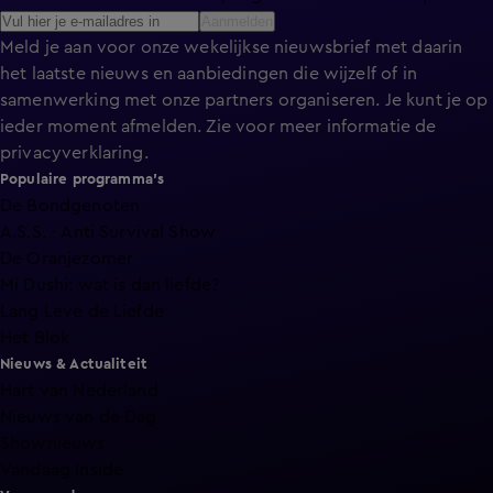
Aanmelden
Meld je aan voor onze wekelijkse nieuwsbrief met daarin
het laatste nieuws en aanbiedingen die wijzelf of in
samenwerking met onze partners organiseren. Je kunt je op
ieder moment afmelden. Zie voor meer informatie de
privacyverklaring
.
Populaire programma's
De Bondgenoten
A.S.S. - Anti Survival Show
De Oranjezomer
Mi Dushi: wat is dan liefde?
Lang Leve de Liefde
Het Blok
Nieuws & Actualiteit
Hart van Nederland
Nieuws van de Dag
Shownieuws
Vandaag Inside