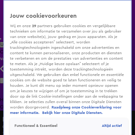
Jouw cookievoorkeuren
Wij en onze
29
partners gebruiken cookies en vergelijkbare
technieken om informatie te verzamelen over jou als gebruiker
van onze website(s), jouw gedrag en jouw apparaten. Als je
„Alle cookies accepteren” selecteert, worden
Uitzending Gemist
Populaire programma's
Zenders
Genres
trackingtechnologieën ingeschakeld om onze advertenties en
Clips
Films
Radio
Smart TV inlog
Shop
content te kunnen personaliseren, onze producten en diensten
te verbeteren en om de prestaties van advertenties en content
Volg KIJK
te meten. Als je „Huidige keuze opslaan” selecteert of je
toestemming intrekt, worden deze trackingtechnologieën
uitgeschakeld. We gebruiken dan enkel functionele en essentiële
Zoeken
cookies om de website goed te laten functioneren en veilig te
houden. Je kunt dit menu op ieder moment opnieuw openen
om je keuzes te wijzigen of om je toestemming in te trekken
door op de link Cookie-instellingen onder aan de webpagina te
Home
Uitzending Gemist
Programma's
De Bondgenoten
De
klikken. Je selecties zullen overal binnen onze Digitale Diensten
Oranjezomer
Livestreams
Shop
worden doorgevoerd.
Raadpleeg onze Cookieverklaring voor
meer informatie.
Bekijk hier onze Digitale Diensten.
De Alleskunner
Altijd actief
Functioneel & Essentieel
Opdracht 4
5 apr 2020, 06:25