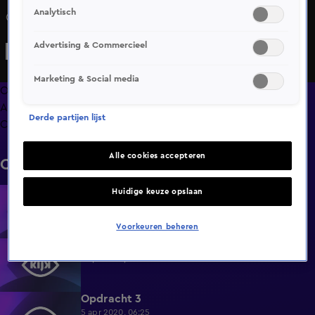
Analytisch
Opdracht 4
Advertising & Commercieel
Marketing & Social media
Overzicht
Afleveringen
Derde partijen lijst
Clips
Alle cookies accepteren
Clips
Opdracht 8
Huidige keuze opslaan
4:28
5 apr 2020, 06:25
Voorkeuren beheren
Opdracht 5
5:42
5 apr 2020, 06:25
Opdracht 3
5:39
5 apr 2020, 06:25