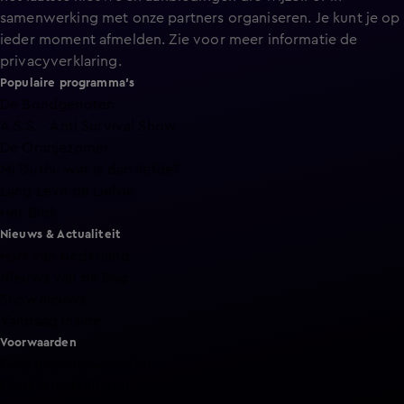
samenwerking met onze partners organiseren. Je kunt je op
ieder moment afmelden. Zie voor meer informatie de
privacyverklaring
.
Populaire programma's
De Bondgenoten
A.S.S. - Anti Survival Show
De Oranjezomer
Mi Dushi: wat is dan liefde?
Lang Leve de Liefde
Het Blok
Nieuws & Actualiteit
Hart van Nederland
Nieuws van de Dag
Shownieuws
Vandaag Inside
Voorwaarden
Gebruiksvoorwaarden
Cookie instellingen