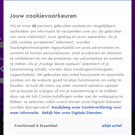
Jouw cookievoorkeuren
Wij en onze
28
partners gebruiken cookies en vergelijkbare
technieken om informatie te verzamelen over jou als gebruiker
van onze website(s), jouw gedrag en jouw apparaten. Als je
„Alle cookies accepteren” selecteert, worden
Uitzending Gemist
Populaire programma's
Zenders
Genres
trackingtechnologieën ingeschakeld om onze advertenties en
Clips
Films
Radio
Smart TV inlog
Shop
content te kunnen personaliseren, onze producten en diensten
te verbeteren en om de prestaties van advertenties en content
Volg KIJK
te meten. Als je „Huidige keuze opslaan” selecteert of je
toestemming intrekt, worden deze trackingtechnologieën
uitgeschakeld. We gebruiken dan enkel functionele en essentiële
Zoeken
cookies om de website goed te laten functioneren en veilig te
houden. Je kunt dit menu op ieder moment opnieuw openen
om je keuzes te wijzigen of om je toestemming in te trekken
door op de link Cookie-instellingen onder aan de webpagina te
Home
Uitzending Gemist
Programma's
De Bondgenoten
De
klikken. Je selecties zullen overal binnen onze Digitale Diensten
Oranjezomer
Livestreams
Shop
worden doorgevoerd.
Raadpleeg onze Cookieverklaring voor
meer informatie.
Bekijk hier onze Digitale Diensten.
De Alleskunner VIPS
Altijd actief
Functioneel & Essentieel
Seizoen 4, aflevering 7
14 okt 2023, 20:28