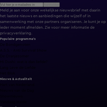
Aanmelden
Meld je aan voor onze wekelijkse nieuwsbrief met daarin
het laatste nieuws en aanbiedingen die wijzelf of in
samenwerking met onze partners organiseren. Je kunt je op
ieder moment afmelden. Zie voor meer informatie de
privacyverklaring
.
Populaire programma's
De Bondgenoten
A.S.S. - Anti Survival Show
De Oranjezomer
Mi Dushi: wat is dan liefde?
Lang Leve de Liefde
Het Blok
Nieuws & Actualiteit
Hart van Nederland
Nieuws van de Dag
Shownieuws
Vandaag Inside