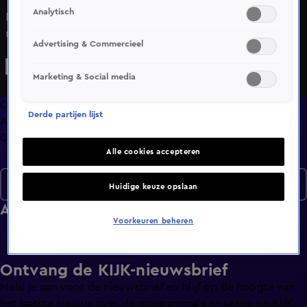
Analytisch
De 21 overgebleven vips moeten spaarvarkens kapotslaan
met een hamer die aan hun hoofd vastzit en een brug
Advertising & Commercieel
bouwen met ongekookte spaghetti en marshmallows. En
kunnen ze al lopend een bord op hun hoofd laten
Marketing & Social media
balanceren? Wie faalt en moet er naar huis?
Overzicht
Derde partijen lijst
Afleveringen
Clips
Alle cookies accepteren
Seizoen 4
Huidige keuze opslaan
Afleveringen
Voorkeuren beheren
Ontvang de KIJK-nieuwsbrief
Meld je aan voor de nieuwsbrief en blijf op de hoogte van
het laatste nieuws over de programma’s en series op KIJK.