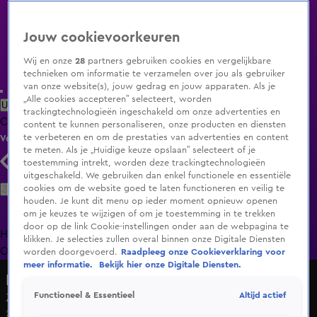
Jouw cookievoorkeuren
Wij en onze
28
partners gebruiken cookies en vergelijkbare
technieken om informatie te verzamelen over jou als gebruiker
van onze website(s), jouw gedrag en jouw apparaten. Als je
„Alle cookies accepteren” selecteert, worden
Uitzending Gemist
Populaire programma's
Zenders
Genres
trackingtechnologieën ingeschakeld om onze advertenties en
Clips
Films
Radio
Smart TV inlog
Shop
content te kunnen personaliseren, onze producten en diensten
te verbeteren en om de prestaties van advertenties en content
Volg KIJK
te meten. Als je „Huidige keuze opslaan” selecteert of je
toestemming intrekt, worden deze trackingtechnologieën
uitgeschakeld. We gebruiken dan enkel functionele en essentiële
Zoeken
cookies om de website goed te laten functioneren en veilig te
houden. Je kunt dit menu op ieder moment opnieuw openen
om je keuzes te wijzigen of om je toestemming in te trekken
door op de link Cookie-instellingen onder aan de webpagina te
Home
Uitzending Gemist
Programma's
De Bondgenoten
De
klikken. Je selecties zullen overal binnen onze Digitale Diensten
Oranjezomer
Livestreams
Shop
worden doorgevoerd.
Raadpleeg onze Cookieverklaring voor
meer informatie.
Bekijk hier onze Digitale Diensten.
De Alleskunner VIPS
Altijd actief
Functioneel & Essentieel
Zakjes gooien gaat mis: 'Tyfuszooi!'
25 okt 2025, 21:30