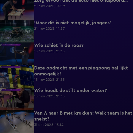
Zorg ervoor dat de auto niet ontspoord...
0:39
21 nov 2025, 14:59
'Maar dit is niet mogelijk, jongens'
0:52
21 nov 2025, 14:57
Wie schiet in de roos?
0:33
15 nov 2025, 21:35
Deze opdracht met een pingpong bal lijkt
0:45
onmogelijk!
15 nov 2025, 21:35
Wie houdt de stift onder water?
0:36
15 nov 2025, 21:35
Van A naar B met krukken: Welk team is het
0:32
snelst?
31 okt 2025, 15:14