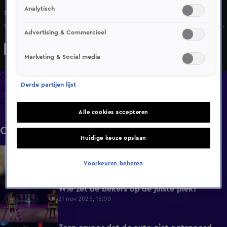
Analytisch
In De Alleskunner VIPS wordt het de BN'ers niet makkelijk
gemaakt. Ze moeten zoveel mogelijk zakjes gooien door
Advertising & Commercieel
een zelfgemaakte poort. Dat gaat alleen maar soms goed.
Marketing & Social media
Overzicht
Derde partijen lijst
Afleveringen
Clips
Alle cookies accepteren
Clips
Huidige keuze opslaan
Dit is de winnaar van De Alleskunner VIPS
0:53
2025!
Voorkeuren beheren
22 nov 2025, 21:36
Wie zet de bekers op de juiste plek?
0:54
21 nov 2025, 15:00