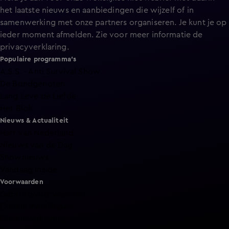
het laatste nieuws en aanbiedingen die wijzelf of in
samenwerking met onze partners organiseren. Je kunt je op
ieder moment afmelden. Zie voor meer informatie de
privacyverklaring
.
Populaire programma's
A.S.S. - Anti Survival Show
De Bondgenoten
Lang Leve de Liefde
Het Blok
Nieuws & Actualiteit
Hart van Nederland
Nieuws van de Dag
Shownieuws
Vandaag Inside
Voorwaarden
Gebruiksvoorwaarden
Cookie instellingen
Cookieverklaring