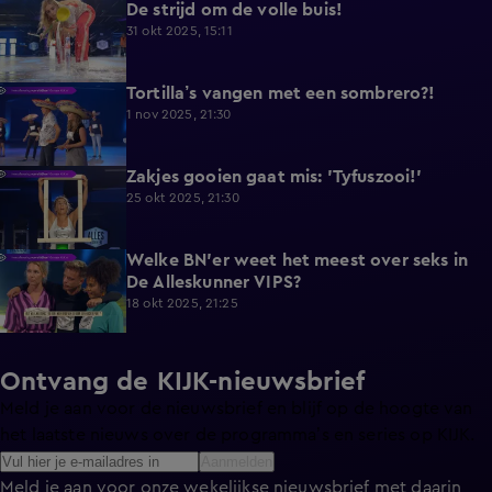
De strijd om de volle buis!
0:46
31 okt 2025, 15:11
Tortilla’s vangen met een sombrero?!
2:06
1 nov 2025, 21:30
Zakjes gooien gaat mis: 'Tyfuszooi!'
0:55
25 okt 2025, 21:30
Welke BN'er weet het meest over seks in
1:14
De Alleskunner VIPS?
18 okt 2025, 21:25
Ontvang de KIJK-nieuwsbrief
Meld je aan voor de nieuwsbrief en blijf op de hoogte van
het laatste nieuws over de programma’s en series op KIJK.
Aanmelden
Meld je aan voor onze wekelijkse nieuwsbrief met daarin