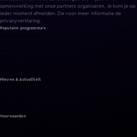
samenwerking met onze partners organiseren. Je kunt je op
ieder moment afmelden. Zie voor meer informatie de
privacyverklaring
.
Populaire programma's
De Bondgenoten
A.S.S. - Anti Survival Show
De Oranjezomer
Mi Dushi: wat is dan liefde?
Lang Leve de Liefde
Het Blok
Nieuws & Actualiteit
Hart van Nederland
Nieuws van de Dag
Shownieuws
Vandaag Inside
Voorwaarden
Gebruiksvoorwaarden
Cookie instellingen