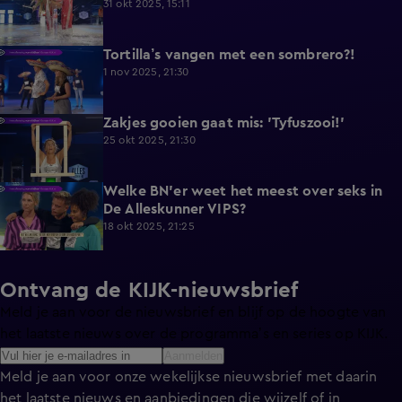
31 okt 2025, 15:11
Tortilla’s vangen met een sombrero?!
2:06
1 nov 2025, 21:30
Zakjes gooien gaat mis: 'Tyfuszooi!'
0:55
25 okt 2025, 21:30
Welke BN'er weet het meest over seks in
1:14
De Alleskunner VIPS?
18 okt 2025, 21:25
Ontvang de KIJK-nieuwsbrief
Meld je aan voor de nieuwsbrief en blijf op de hoogte van
het laatste nieuws over de programma’s en series op KIJK.
Aanmelden
Meld je aan voor onze wekelijkse nieuwsbrief met daarin
het laatste nieuws en aanbiedingen die wijzelf of in