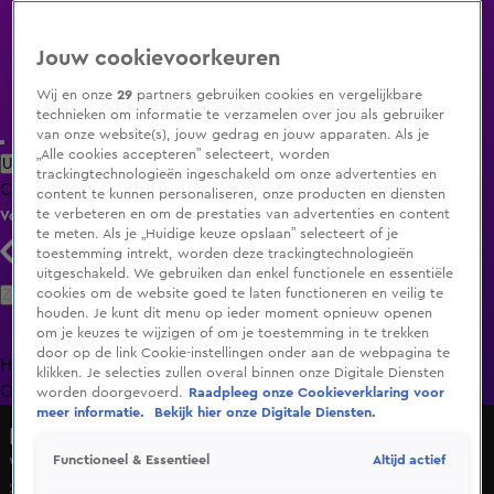
Jouw cookievoorkeuren
Wij en onze
29
partners gebruiken cookies en vergelijkbare
technieken om informatie te verzamelen over jou als gebruiker
van onze website(s), jouw gedrag en jouw apparaten. Als je
„Alle cookies accepteren” selecteert, worden
Uitzending Gemist
Populaire programma's
Zenders
Genres
trackingtechnologieën ingeschakeld om onze advertenties en
Clips
Films
Radio
Smart TV inlog
Shop
content te kunnen personaliseren, onze producten en diensten
te verbeteren en om de prestaties van advertenties en content
Volg KIJK
te meten. Als je „Huidige keuze opslaan” selecteert of je
toestemming intrekt, worden deze trackingtechnologieën
uitgeschakeld. We gebruiken dan enkel functionele en essentiële
Zoeken
cookies om de website goed te laten functioneren en veilig te
houden. Je kunt dit menu op ieder moment opnieuw openen
om je keuzes te wijzigen of om je toestemming in te trekken
door op de link Cookie-instellingen onder aan de webpagina te
Home
Uitzending Gemist
Programma's
De Bondgenoten
De
klikken. Je selecties zullen overal binnen onze Digitale Diensten
Oranjezomer
Livestreams
Shop
worden doorgevoerd.
Raadpleeg onze Cookieverklaring voor
meer informatie.
Bekijk hier onze Digitale Diensten.
De Alleskunner VIPS
Altijd actief
Functioneel & Essentieel
Wordt zo snel mogelijk een clown!
27 aug 2021, 21:55