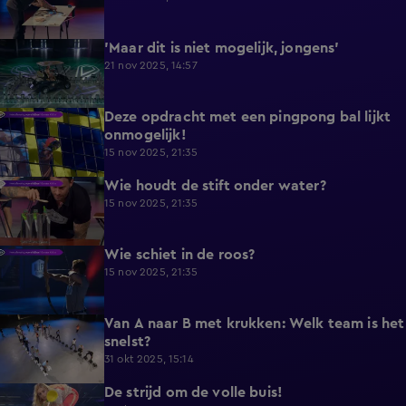
'Maar dit is niet mogelijk, jongens'
0:52
21 nov 2025, 14:57
Deze opdracht met een pingpong bal lijkt
0:45
onmogelijk!
15 nov 2025, 21:35
Wie houdt de stift onder water?
0:36
15 nov 2025, 21:35
Wie schiet in de roos?
0:33
15 nov 2025, 21:35
Van A naar B met krukken: Welk team is het
0:32
snelst?
31 okt 2025, 15:14
De strijd om de volle buis!
0:46