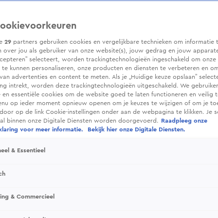
ookievoorkeuren
ze
29
partners gebruiken cookies en vergelijkbare technieken om informatie 
 over jou als gebruiker van onze website(s), jouw gedrag en jouw apparaten.
cepteren” selecteert, worden trackingtechnologieën ingeschakeld om onze 
 te kunnen personaliseren, onze producten en diensten te verbeteren en o
 van advertenties en content te meten. Als je „Huidige keuze opslaan” selecte
g intrekt, worden deze trackingtechnologieën uitgeschakeld. We gebruike
e en essentiële cookies om de website goed te laten functioneren en veilig 
enu op ieder moment opnieuw openen om je keuzes te wijzigen of om je t
 door op de link Cookie-instellingen onder aan de webpagina te klikken. Je s
ral binnen onze Digitale Diensten worden doorgevoerd.
Raadpleeg onze
laring voor meer informatie.
Bekijk hier onze Digitale Diensten.
eel & Essentieel
ch
sing & Commercieel