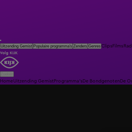
Clips
Films
Rad
Uitzending Gemist
Populaire programma's
Zenders
Genres
Volg KIJK
Zoeken
Home
Uitzending Gemist
Programma's
De Bondgenoten
De O