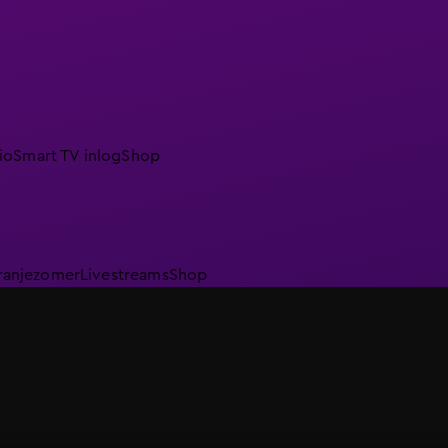
io
Smart TV inlog
Shop
ranjezomer
Livestreams
Shop