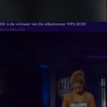
Dit is de winnaar van De Alleskunner VIPS 2025!
22 nov 2025, 21:36
0:54