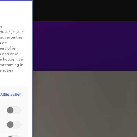
te
 Als je „Alle
advertenties
m de
ert of je
n dan enkel
te houden. Je
oestemming in
electies
Altijd actief