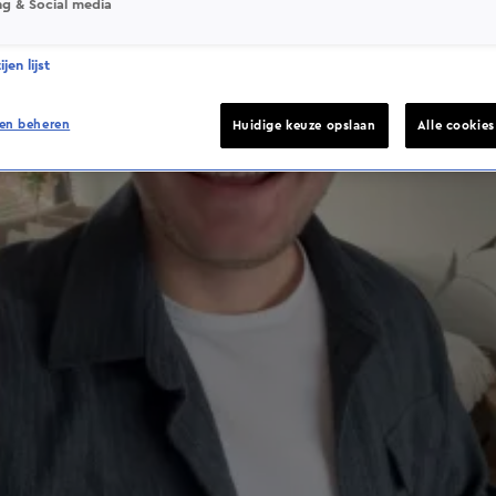
ng & Social media
jen lijst
en beheren
Huidige keuze opslaan
Alle cookie