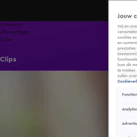
Jouw c
Overzicht
Wij en on
Afleveringen
verzamelen
cookies ac
Clips
en content
prestaties
toestemmin
Clips
functionel
kunt dit m
te trekken
0:53
zullen ove
Cookieverk
Function
Analytis
Adverti