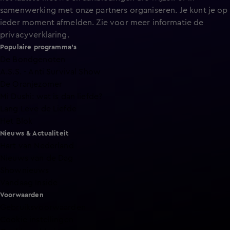
samenwerking met onze partners organiseren. Je kunt je op
ieder moment afmelden. Zie voor meer informatie de
privacyverklaring
.
Populaire programma's
De Bondgenoten
A.S.S. - Anti Survival Show
De Oranjezomer
Mi Dushi: wat is dan liefde?
Lang Leve de Liefde
Het Blok
Nieuws & Actualiteit
Hart van Nederland
Nieuws van de Dag
Shownieuws
Vandaag Inside
Voorwaarden
Gebruiksvoorwaarden
Cookie instellingen