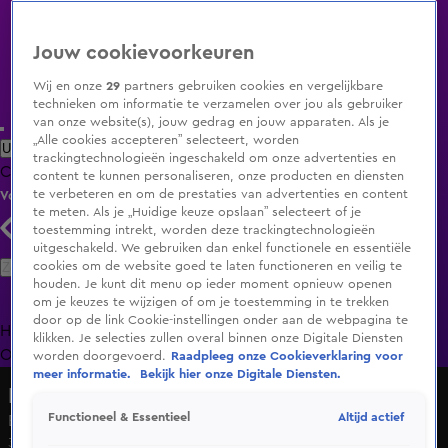
Jouw cookievoorkeuren
Wij en onze
29
partners gebruiken cookies en vergelijkbare
technieken om informatie te verzamelen over jou als gebruiker
van onze website(s), jouw gedrag en jouw apparaten. Als je
„Alle cookies accepteren” selecteert, worden
Uitzending Gemist
Populaire programma's
Zenders
Genres
trackingtechnologieën ingeschakeld om onze advertenties en
Clips
Films
Radio
Smart TV inlog
Shop
content te kunnen personaliseren, onze producten en diensten
te verbeteren en om de prestaties van advertenties en content
Volg KIJK
te meten. Als je „Huidige keuze opslaan” selecteert of je
toestemming intrekt, worden deze trackingtechnologieën
uitgeschakeld. We gebruiken dan enkel functionele en essentiële
Zoeken
cookies om de website goed te laten functioneren en veilig te
houden. Je kunt dit menu op ieder moment opnieuw openen
om je keuzes te wijzigen of om je toestemming in te trekken
door op de link Cookie-instellingen onder aan de webpagina te
Home
Uitzending Gemist
Programma's
De Bondgenoten
De
klikken. Je selecties zullen overal binnen onze Digitale Diensten
Oranjezomer
Livestreams
Shop
worden doorgevoerd.
Raadpleeg onze Cookieverklaring voor
meer informatie.
Bekijk hier onze Digitale Diensten.
De Alleskunner VIPS
Altijd actief
Functioneel & Essentieel
Ballonnetje prikken!
3 sep 2021, 21:50