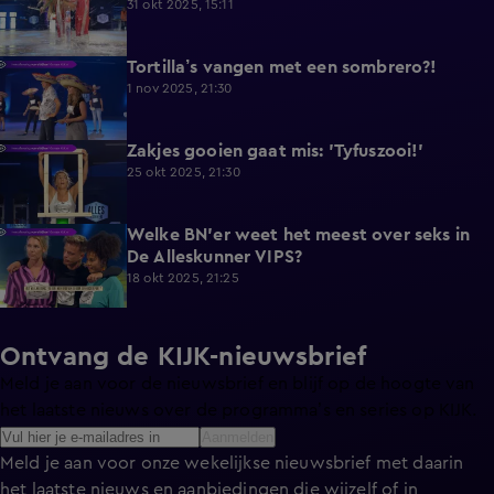
31 okt 2025, 15:11
Tortilla’s vangen met een sombrero?!
2:06
1 nov 2025, 21:30
Zakjes gooien gaat mis: 'Tyfuszooi!'
0:55
25 okt 2025, 21:30
Welke BN'er weet het meest over seks in
1:14
De Alleskunner VIPS?
18 okt 2025, 21:25
Ontvang de KIJK-nieuwsbrief
Meld je aan voor de nieuwsbrief en blijf op de hoogte van
het laatste nieuws over de programma’s en series op KIJK.
Aanmelden
Meld je aan voor onze wekelijkse nieuwsbrief met daarin
het laatste nieuws en aanbiedingen die wijzelf of in