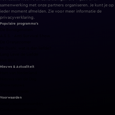
samenwerking met onze partners organiseren. Je kunt je op
ieder moment afmelden. Zie voor meer informatie de
privacyverklaring
.
Populaire programma's
De Bondgenoten
A.S.S. - Anti Survival Show
De Oranjezomer
Mi Dushi: wat is dan liefde?
Lang Leve de Liefde
Het Blok
Nieuws & Actualiteit
Hart van Nederland
Nieuws van de Dag
Shownieuws
Vandaag Inside
Voorwaarden
Gebruiksvoorwaarden
Cookie instellingen