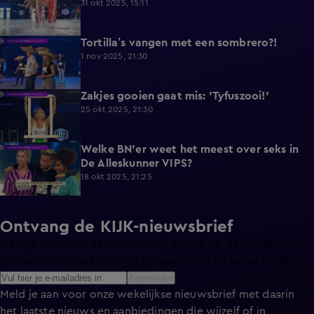
31 okt 2025, 15:11
Tortilla’s vangen met een sombrero?!
2:06
1 nov 2025, 21:30
Zakjes gooien gaat mis: 'Tyfuszooi!'
0:55
25 okt 2025, 21:30
Welke BN'er weet het meest over seks in
1:14
De Alleskunner VIPS?
18 okt 2025, 21:25
Ontvang de KIJK-nieuwsbrief
Meld je aan voor de nieuwsbrief en blijf op de hoogte van
het laatste nieuws over de programma’s en series op KIJK.
Aanmelden
Meld je aan voor onze wekelijkse nieuwsbrief met daarin
het laatste nieuws en aanbiedingen die wijzelf of in