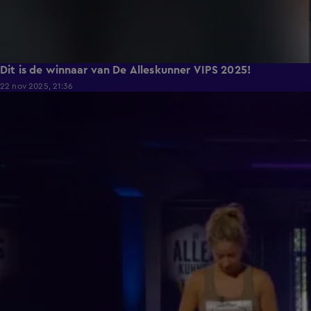
Dit is de winnaar van De Alleskunner VIPS 2025!
22 nov 2025, 21:36
0:54