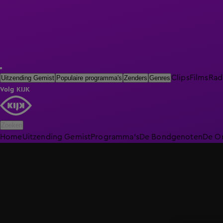
Clips
Films
Rad
Uitzending Gemist
Populaire programma's
Zenders
Genres
Volg KIJK
Zoeken
Home
Uitzending Gemist
Programma's
De Bondgenoten
De O