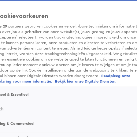
ookievoorkeuren
ze
29
partners gebruiken cookies en vergelijkbare technieken om informatie 
 over jou als gebruiker van onze website(s), jouw gedrag en jouw apparaten.
cepteren” selecteert, worden trackingtechnologieën ingeschakeld om onze 
 te kunnen personaliseren, onze producten en diensten te verbeteren en o
 van advertenties en content te meten. Als je „Huidige keuze opslaan” selecte
g intrekt, worden deze trackingtechnologieën uitgeschakeld. We gebruike
e en essentiële cookies om de website goed te laten functioneren en veilig 
enu op ieder moment opnieuw openen om je keuzes te wijzigen of om je t
 door op de link Cookie-instellingen onder aan de webpagina te klikken. Je s
ral binnen onze Digitale Diensten worden doorgevoerd.
Raadpleeg onze
laring voor meer informatie.
Bekijk hier onze Digitale Diensten.
eel & Essentieel
ch
sing & Commercieel