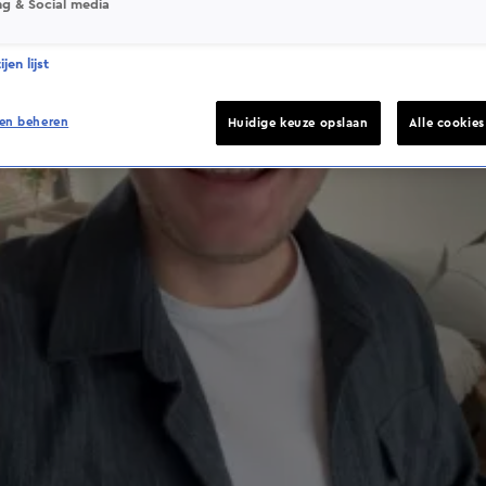
ng & Social media
jen lijst
en beheren
Huidige keuze opslaan
Alle cookie