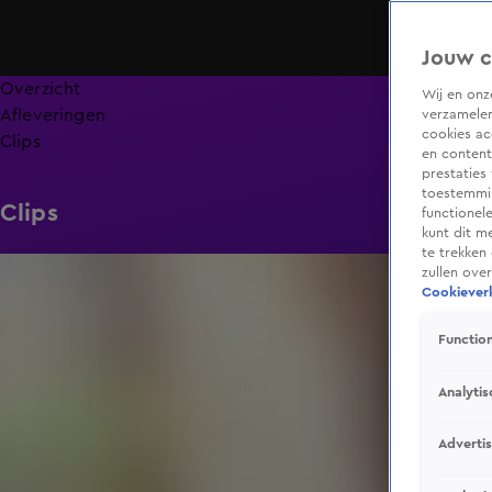
Jouw c
Overzicht
Wij en on
Afleveringen
verzamelen
cookies ac
Clips
en content
prestaties
toestemmin
Clips
functionel
kunt dit m
te trekken
0:53
zullen ove
Cookieverk
Function
Analytis
Adverti