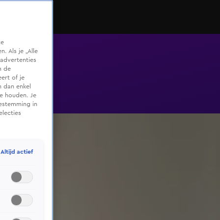
te
 Als je „Alle
advertenties
m de
ert of je
n dan enkel
te houden. Je
oestemming in
electies
Altijd actief