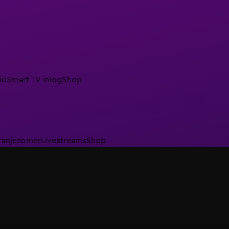
io
Smart TV inlog
Shop
ranjezomer
Livestreams
Shop