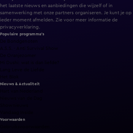
het laatste nieuws en aanbiedingen die wijzelf of in
samenwerking met onze partners organiseren. Je kunt je op
ieder moment afmelden. Zie voor meer informatie de
privacyverklaring
.
Populaire programma's
De Bondgenoten
A.S.S. - Anti Survival Show
De Oranjezomer
Mi Dushi: wat is dan liefde?
Lang Leve de Liefde
Het Blok
Nieuws & Actualiteit
Hart van Nederland
Nieuws van de Dag
Shownieuws
Vandaag Inside
Voorwaarden
Gebruiksvoorwaarden