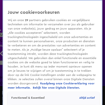
Jouw cookievoorkeuren
Wij en onze
29
partners gebruiken cookies en vergelijkbare
technieken om informatie te verzamelen over jou als gebruiker
van onze website(s), jouw gedrag en jouw apparaten. Als je
„Alle cookies accepteren” selecteert, worden
Uitzending Gemist
Populaire programma's
Zenders
Genres
trackingtechnologieën ingeschakeld om onze advertenties en
Clips
Films
Radio
Smart TV inlog
Shop
content te kunnen personaliseren, onze producten en diensten
te verbeteren en om de prestaties van advertenties en content
Volg KIJK
te meten. Als je „Huidige keuze opslaan” selecteert of je
toestemming intrekt, worden deze trackingtechnologieën
uitgeschakeld. We gebruiken dan enkel functionele en essentiële
Zoeken
cookies om de website goed te laten functioneren en veilig te
houden. Je kunt dit menu op ieder moment opnieuw openen
om je keuzes te wijzigen of om je toestemming in te trekken
door op de link Cookie-instellingen onder aan de webpagina te
Home
Uitzending Gemist
Programma's
De Bondgenoten
De
klikken. Je selecties zullen overal binnen onze Digitale Diensten
Oranjezomer
Livestreams
Shop
worden doorgevoerd.
Raadpleeg onze Cookieverklaring voor
meer informatie.
Bekijk hier onze Digitale Diensten.
De Alleskunner VIPS Kerstspecial
Altijd actief
Functioneel & Essentieel
Seizoen 2024, aflevering 1
23 dec 2024, 20:29