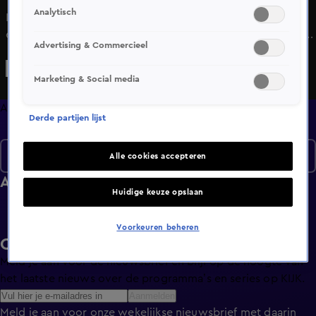
Analytisch
In een extra lange uitzending gaan BN'ers de strijd met
elkaar aan in spelletjes die in het teken staan van kerst. Elke
Advertising & Commercieel
ronde valt degene af die als laatste eindigt, totdat er
slechts één persoon overblijft: de ultieme
Marketing & Social media
Kerstalleskunner!
Afleveringen
Derde partijen lijst
Seizoen 2024
Alle cookies accepteren
Afleveringen
Huidige keuze opslaan
Voorkeuren beheren
Ontvang de KIJK-nieuwsbrief
Meld je aan voor de nieuwsbrief en blijf op de hoogte van
het laatste nieuws over de programma’s en series op KIJK.
Aanmelden
Meld je aan voor onze wekelijkse nieuwsbrief met daarin