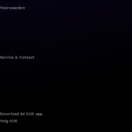
Vandaag Inside
Voorwaarden
Gebruiksvoorwaarden
Cookie instellingen
Cookieverklaring
Privacyverklaring
Toegankelijkheid
Algemene voorwaarden KIJK
Service & Contact
Aanmelden voor een programma
Acties
Adverteren
Smart TV inlog
Over KIJK
Vacatures
Klantenservice
Download de KIJK app
Volg KIJK
©
2026 Talpa Network. Alle rechten voorbehouden. Geen