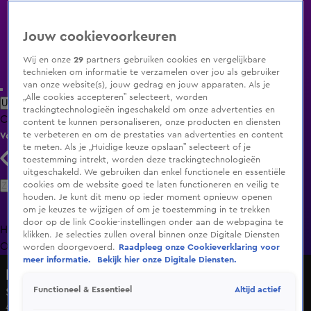
Jouw cookievoorkeuren
Wij en onze
29
partners gebruiken cookies en vergelijkbare
technieken om informatie te verzamelen over jou als gebruiker
van onze website(s), jouw gedrag en jouw apparaten. Als je
„Alle cookies accepteren” selecteert, worden
Uitzending Gemist
Populaire programma's
Zenders
Genres
trackingtechnologieën ingeschakeld om onze advertenties en
Clips
Films
Radio
Smart TV inlog
Shop
content te kunnen personaliseren, onze producten en diensten
te verbeteren en om de prestaties van advertenties en content
Volg KIJK
te meten. Als je „Huidige keuze opslaan” selecteert of je
toestemming intrekt, worden deze trackingtechnologieën
uitgeschakeld. We gebruiken dan enkel functionele en essentiële
Zoeken
cookies om de website goed te laten functioneren en veilig te
houden. Je kunt dit menu op ieder moment opnieuw openen
om je keuzes te wijzigen of om je toestemming in te trekken
door op de link Cookie-instellingen onder aan de webpagina te
Home
Uitzending Gemist
Programma's
De Bondgenoten
De
klikken. Je selecties zullen overal binnen onze Digitale Diensten
Oranjezomer
Livestreams
Shop
worden doorgevoerd.
Raadpleeg onze Cookieverklaring voor
meer informatie.
Bekijk hier onze Digitale Diensten.
De 10 Vragen
Altijd actief
Functioneel & Essentieel
Seizoen 1, aflevering 4
4 jan 2023, 21:29