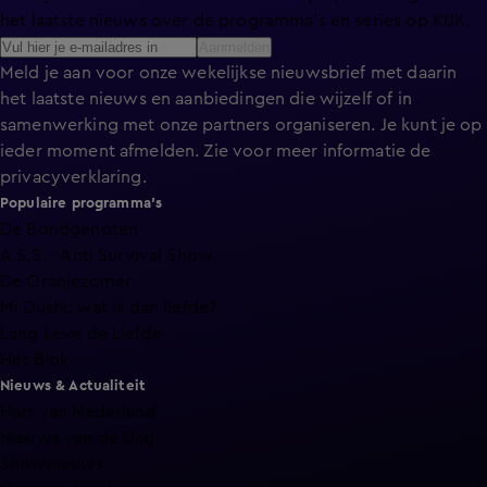
het laatste nieuws over de programma’s en series op KIJK.
Aanmelden
Meld je aan voor onze wekelijkse nieuwsbrief met daarin
het laatste nieuws en aanbiedingen die wijzelf of in
samenwerking met onze partners organiseren. Je kunt je op
ieder moment afmelden. Zie voor meer informatie de
privacyverklaring
.
Populaire programma's
De Bondgenoten
A.S.S. - Anti Survival Show
De Oranjezomer
Mi Dushi: wat is dan liefde?
Lang Leve de Liefde
Het Blok
Nieuws & Actualiteit
Hart van Nederland
Nieuws van de Dag
Shownieuws