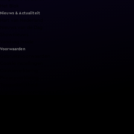
Het Blok
Nieuws & Actualiteit
Hart van Nederland
Nieuws van de Dag
Shownieuws
Vandaag Inside
Voorwaarden
Gebruiksvoorwaarden
Cookie instellingen
Cookieverklaring
Privacyverklaring
Toegankelijkheid
Algemene voorwaarden KIJK
Service & Contact
Aanmelden voor een programma
Acties
Adverteren
Smart TV inlog