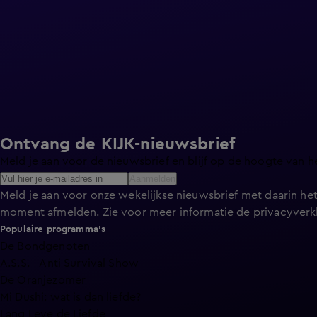
Ontvang de KIJK-nieuwsbrief
Meld je aan voor de nieuwsbrief en blijf op de hoogte van h
Aanmelden
Meld je aan voor onze wekelijkse nieuwsbrief met daarin het
moment afmelden. Zie voor meer informatie de
privacyverk
Populaire programma's
De Bondgenoten
A.S.S. - Anti Survival Show
De Oranjezomer
Mi Dushi: wat is dan liefde?
Lang Leve de Liefde