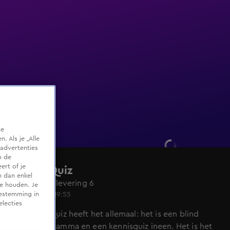
te
 Als je „Alle
advertenties
m de
ert of je
Dating Quiz
n dan enkel
Seizoen 1, aflevering 6
te houden. Je
21 nov 2021, 19:55
oestemming in
electies
De Dating Quiz heeft het allemaal: het is een blind
datingprogramma en een kennisquiz ineen. Het is het