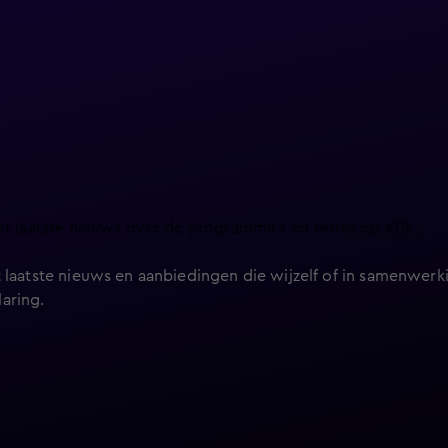
et laatste nieuws over de programma’s en series op KIJK.
 laatste nieuws en aanbiedingen die wijzelf of in samenwerki
laring
.