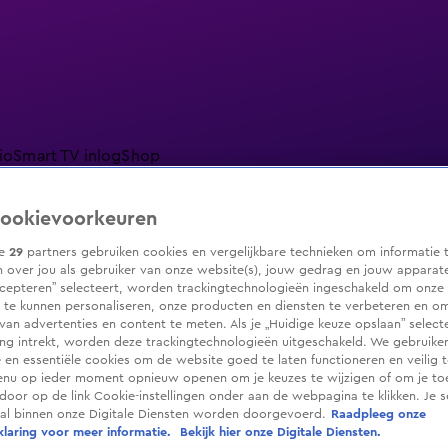
io
Smart TV inlog
Shop
ookievoorkeuren
ze
29
partners gebruiken cookies en vergelijkbare technieken om informatie 
 over jou als gebruiker van onze website(s), jouw gedrag en jouw apparaten.
ranjezomer
Livestreams
Shop
cepteren” selecteert, worden trackingtechnologieën ingeschakeld om onze 
 te kunnen personaliseren, onze producten en diensten te verbeteren en o
 van advertenties en content te meten. Als je „Huidige keuze opslaan” selecte
g intrekt, worden deze trackingtechnologieën uitgeschakeld. We gebruike
e en essentiële cookies om de website goed te laten functioneren en veilig 
enu op ieder moment opnieuw openen om je keuzes te wijzigen of om je t
 door op de link Cookie-instellingen onder aan de webpagina te klikken. Je s
ral binnen onze Digitale Diensten worden doorgevoerd.
Raadpleeg onze
laring voor meer informatie.
Bekijk hier onze Digitale Diensten.