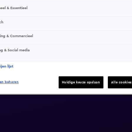
eel & Essentieel
ch
sing & Commercieel
ng & Social media
jen lijst
en beheren
Huidige keuze opslaan
Alle cookie