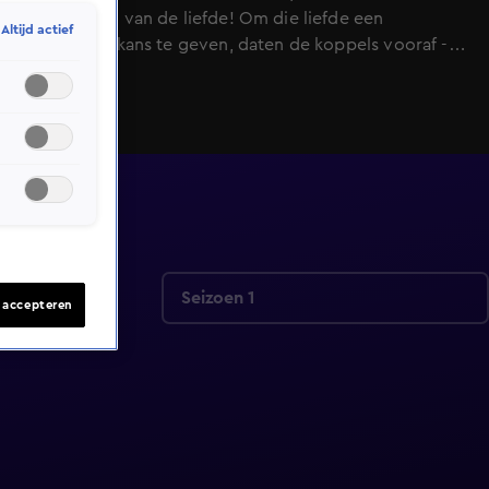
ultieme spel van de liefde! Om die liefde een
Altijd actief
realistische kans te geven, daten de koppels vooraf -
blind - met elkaar. Ze krijgen ruim de tijd om met
elkaar te praten. Na de dates geven de singles aan met
wie ze een klik voelen. Met wie ze uiteindelijk
gematcht zijn, blijft een verrassing totdat Linda dat in
de studio aan ze bekendmaakt.
Seizoen 1
s accepteren