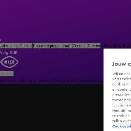
Clips
Films
Rad
Uitzending Gemist
Populaire programma's
Zenders
Genres
Volg KIJK
Jouw c
Zoeken
Wij en on
verzamelen
Home
Uitzending Gemist
Programma's
De Bondgenoten
De O
cookies ac
en content
prestaties
toestemmin
functionel
kunt dit m
te trekken
zullen ove
Cookieverk