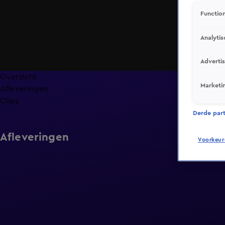
Function
Analytis
Adverti
Overzicht
Marketi
Afleveringen
Clips
Derde parti
Afleveringen
Voorkeur