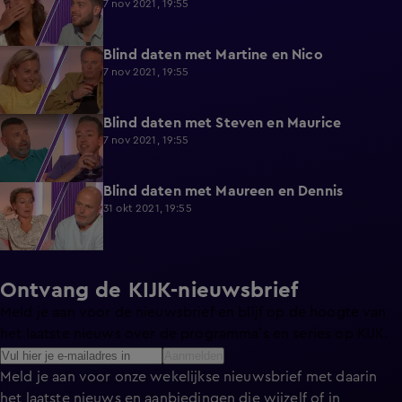
7 nov 2021, 19:55
Blind daten met Martine en Nico
9:43
7 nov 2021, 19:55
Blind daten met Steven en Maurice
9:40
7 nov 2021, 19:55
Blind daten met Maureen en Dennis
10:00
31 okt 2021, 19:55
Ontvang de KIJK-nieuwsbrief
Meld je aan voor de nieuwsbrief en blijf op de hoogte van
het laatste nieuws over de programma’s en series op KIJK.
Aanmelden
Meld je aan voor onze wekelijkse nieuwsbrief met daarin
het laatste nieuws en aanbiedingen die wijzelf of in