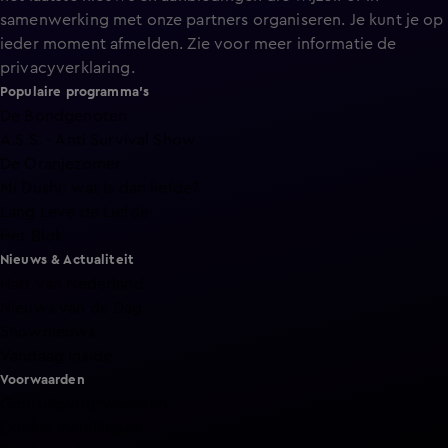
samenwerking met onze partners organiseren. Je kunt je op
ieder moment afmelden. Zie voor meer informatie de
privacyverklaring
.
Populaire programma's
De Bondgenoten
A.S.S. - Anti Survival Show
De Oranjezomer
Mi Dushi: wat is dan liefde?
Lang Leve de Liefde
Het Blok
Nieuws & Actualiteit
Hart van Nederland
Nieuws van de Dag
Shownieuws
Vandaag Inside
Voorwaarden
Gebruiksvoorwaarden
Cookie instellingen