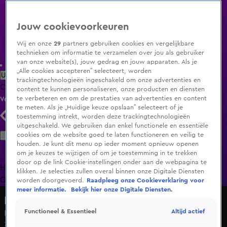
Jouw cookievoorkeuren
Wij en onze
29
partners gebruiken cookies en vergelijkbare
technieken om informatie te verzamelen over jou als gebruiker
van onze website(s), jouw gedrag en jouw apparaten. Als je
„Alle cookies accepteren” selecteert, worden
Uitzending Gemist
Populaire programma's
Zenders
Genres
trackingtechnologieën ingeschakeld om onze advertenties en
Clips
Films
Radio
Smart TV inlog
Shop
content te kunnen personaliseren, onze producten en diensten
te verbeteren en om de prestaties van advertenties en content
Volg KIJK
te meten. Als je „Huidige keuze opslaan” selecteert of je
toestemming intrekt, worden deze trackingtechnologieën
uitgeschakeld. We gebruiken dan enkel functionele en essentiële
Zoeken
cookies om de website goed te laten functioneren en veilig te
houden. Je kunt dit menu op ieder moment opnieuw openen
om je keuzes te wijzigen of om je toestemming in te trekken
door op de link Cookie-instellingen onder aan de webpagina te
Home
Uitzending Gemist
Programma's
De Bondgenoten
De
klikken. Je selecties zullen overal binnen onze Digitale Diensten
Oranjezomer
Livestreams
Shop
worden doorgevoerd.
Raadpleeg onze Cookieverklaring voor
meer informatie.
Bekijk hier onze Digitale Diensten.
Dating Quiz
Altijd actief
Functioneel & Essentieel
Blind daten met Anna en Thijs
7 nov 2021, 19:55