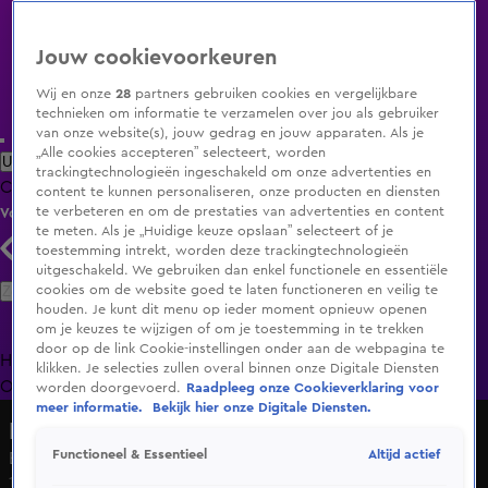
Jouw cookievoorkeuren
Wij en onze
28
partners gebruiken cookies en vergelijkbare
technieken om informatie te verzamelen over jou als gebruiker
van onze website(s), jouw gedrag en jouw apparaten. Als je
„Alle cookies accepteren” selecteert, worden
Uitzending Gemist
Populaire programma's
Zenders
Genres
trackingtechnologieën ingeschakeld om onze advertenties en
Clips
Films
Radio
Smart TV inlog
Shop
content te kunnen personaliseren, onze producten en diensten
te verbeteren en om de prestaties van advertenties en content
Volg KIJK
te meten. Als je „Huidige keuze opslaan” selecteert of je
toestemming intrekt, worden deze trackingtechnologieën
uitgeschakeld. We gebruiken dan enkel functionele en essentiële
Zoeken
cookies om de website goed te laten functioneren en veilig te
houden. Je kunt dit menu op ieder moment opnieuw openen
om je keuzes te wijzigen of om je toestemming in te trekken
door op de link Cookie-instellingen onder aan de webpagina te
Home
Uitzending Gemist
Programma's
De Bondgenoten
De
klikken. Je selecties zullen overal binnen onze Digitale Diensten
Oranjezomer
Livestreams
Shop
worden doorgevoerd.
Raadpleeg onze Cookieverklaring voor
meer informatie.
Bekijk hier onze Digitale Diensten.
Dating Quiz
Altijd actief
Functioneel & Essentieel
Blind daten met Emese en Robert
17 okt 2021, 20:00