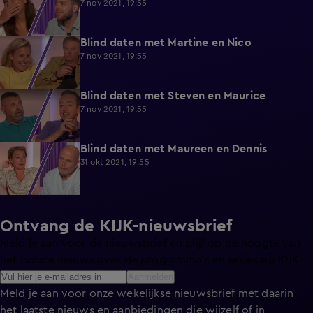
7 nov 2021, 19:55
Blind daten met Martine en Nico
9:43
7 nov 2021, 19:55
Blind daten met Steven en Maurice
9:40
7 nov 2021, 19:55
Blind daten met Maureen en Dennis
10:00
31 okt 2021, 19:55
Ontvang de KIJK-nieuwsbrief
Meld je aan voor de nieuwsbrief en blijf op de hoogte van
het laatste nieuws over de programma’s en series op KIJK.
Aanmelden
Meld je aan voor onze wekelijkse nieuwsbrief met daarin
het laatste nieuws en aanbiedingen die wijzelf of in