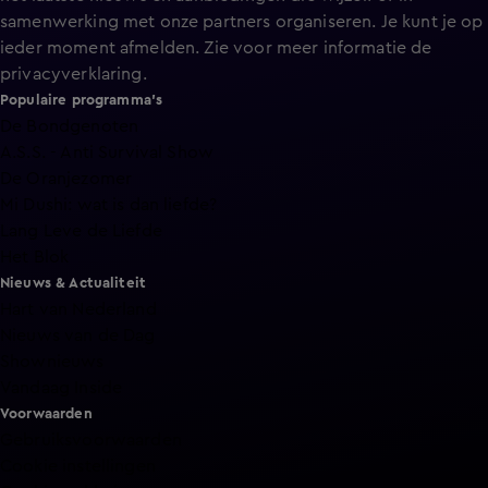
samenwerking met onze partners organiseren. Je kunt je op
ieder moment afmelden. Zie voor meer informatie de
privacyverklaring
.
Populaire programma's
De Bondgenoten
A.S.S. - Anti Survival Show
De Oranjezomer
Mi Dushi: wat is dan liefde?
Lang Leve de Liefde
Het Blok
Nieuws & Actualiteit
Hart van Nederland
Nieuws van de Dag
Shownieuws
Vandaag Inside
Voorwaarden
Gebruiksvoorwaarden
Cookie instellingen